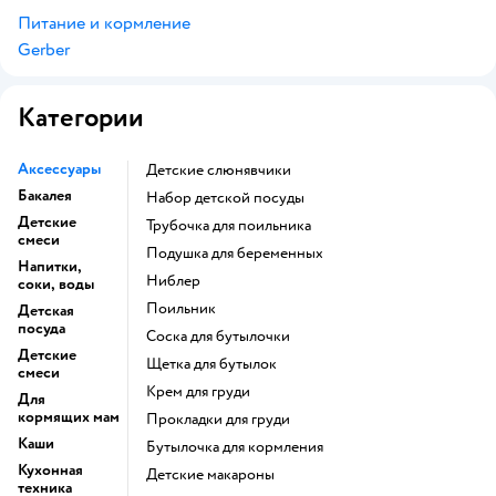
Питание и кормление
Gerber
Категории
Аксессуары
Детские слюнявчики
Бакалея
набор детской посуды
Детские
трубочка для поильника
смеси
подушка для беременных
Напитки,
ниблер
соки, воды
поильник
Детская
посуда
соска для бутылочки
Детские
щетка для бутылок
смеси
крем для груди
Для
кормящих мам
прокладки для груди
Каши
бутылочка для кормления
Кухонная
детские макароны
техника