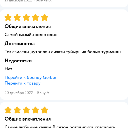
21 декабря 2022
·
Алина В.
Рейтинг:
5
Общие впечатления
Самый самый .номер один
Достоинства
Тез езиледи ,нутрилон сиякти туйыршик болып турмаиды
Недостатки
Нет
Перейти к бренду
Gerber
Перейти к товару
20 декабря 2022
·
Бану А.
Рейтинг:
5
Общие впечатления
Самые любимые кашки. В сезон ротовируса, спасались