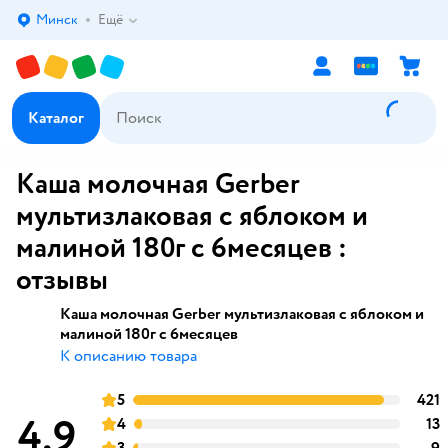
Минск
Ещё
Выбор адреса доставки.
Каталог
Каша молочная Gerber
мультизлаковая с яблоком и
малиной 180г с 6месяцев :
отзывы
Каша молочная Gerber мультизлаковая с яблоком и
малиной 180г с 6месяцев
К описанию товара
5
421
оценка
4,9
4
13
оценка