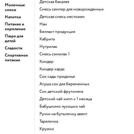
детская бакалея
Молочные
смесь семпер для новорожденных
смеси
детская смесь нестожен
Напитки
Питание и
нан
кормление
беллакт продукция
Пюре для
кабрита
детей
нутрилак
Сладости
смесь симилак 1
Спортивное
питание
киндер
киндер кардс
сок сады придонья
агуша сок для беременных
сок детский фрутоняня
детский чай хипп с 1 месяца
бабушкино лукошко чай
ручки на бутылочку авент
тарелочка
кружки