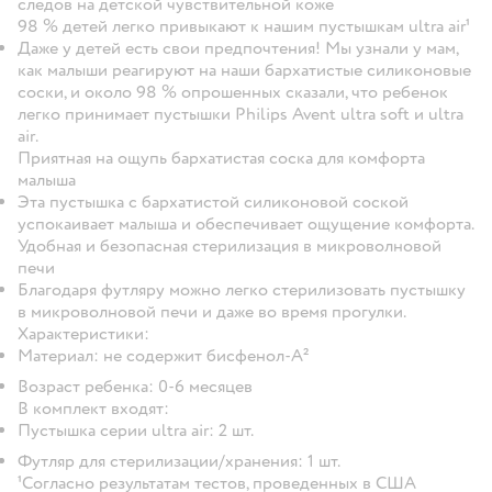
следов на детской чувствительной коже
98 % детей легко привыкают к нашим пустышкам ultra air¹
Даже у детей есть свои предпочтения! Мы узнали у мам,
как малыши реагируют на наши бархатистые силиконовые
соски, и около 98 % опрошенных сказали, что ребенок
легко принимает пустышки Philips Avent ultra soft и ultra
air.
Приятная на ощупь бархатистая соска для комфорта
малыша
Эта пустышка с бархатистой силиконовой соской
успокаивает малыша и обеспечивает ощущение комфорта.
Удобная и безопасная стерилизация в микроволновой
печи
Благодаря футляру можно легко стерилизовать пустышку
в микроволновой печи и даже во время прогулки.
Характеристики:
Материал: не содержит бисфенол-А²
Возраст ребенка: 0-6 месяцев
В комплект входят:
Пустышка серии ultra air: 2 шт.
Футляр для стерилизации/хранения: 1 шт.
¹Согласно результатам тестов, проведенных в США