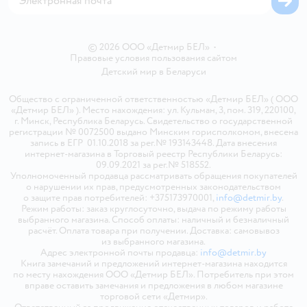
© 2026 ООО «Детмир БЕЛ»
•
Правовые условия пользования сайтом
Детский мир в
Беларуси
Общество с ограниченной ответственностью «Детмир БЕЛ» ( ООО
«Детмир БЕЛ» ). Место нахождения: ул. Кульман, 3, пом. 319, 220100,
г. Минск, Республика Беларусь. Свидетельство о государственной
регистрации № 0072500 выдано Минским горисполкомом, внесена
запись в ЕГР 01.10.2018 за рег.№ 193143448. Дата внесения
интернет-магазина в Торговый реестр Республики Беларусь:
09.09.2021 за рег.№ 518552.
Уполномоченный продавца рассматривать обращения покупателей
о нарушении их прав, предусмотренных законодательством
о защите прав потребителей: +375173970001,
info@detmir.by
.
Режим работы: заказ круглосуточно, выдача по режиму работы
выбранного магазина. Способ оплаты: наличный и безналичный
расчёт. Оплата товара при получении. Доставка: самовывоз
из выбранного магазина.
Адрес электронной почты продавца:
info@detmir.by
Книга замечаний и предложений интернет-магазина находится
по месту нахождения ООО «Детмир БЕЛ». Потребитель при этом
вправе оставить замечания и предложения в любом магазине
торговой сети «Детмир».