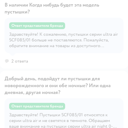
В наличии Когда нибудь будет эта модель
пустышки?
Ответ представителя бренда
Здравствуйте! К сожалению, пустышки серии ultra air
Открыть вопрос
SCF085/01 больше не поставляются. Пожалуйста,
обратите внимание на товары из доступного
ассортимента, например, пустышки той же серии
SCF080/05 0-6 мес. При возникновении
2 ответа
дополнительных вопросов, пожалуйста, свяжитесь с
центром информационной поддержки Philips по
номеру телефона 8-800-200-0880, напишите в
Добрый день, подойдут ли пустышки для
социальную сеть VK или Telegram
новорожденного и они обе ночные? Или одна
https://t.me/Philips_RU_bot. Мы работаем в будние
дни с понедельника по пятницу с 09:00 до 18:00 (по
дневная, другая ночная?
московскому времени), будем рады помочь!
Ответ представителя бренда
Открыть вопрос
Здравствуйте! Пустышки SCF085/01 относятся к
серии ultra air и не светятся в темноте. Обращаем
ваше внимание на пустышки серии ultra air night 0-6