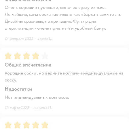
Очень хорошие пустышки, сыночек сразу их взял.
Легчайшие, сама соска тактильно как «бархатная» что ли.
Дизайны красивые, не кричащие. Футляр для
стерилизиции - очень приятный и удобный бонус
27 февраля 2023
·
Елена Д.
Рейтинг:
4
Общие впечатления
Хорошие соски , но верните колпачки индивидуальные на
соску.
Недостатки
Нет индивидуальных колпаков.
24 марта 2023
·
Наталья П.
Рейтинг:
5