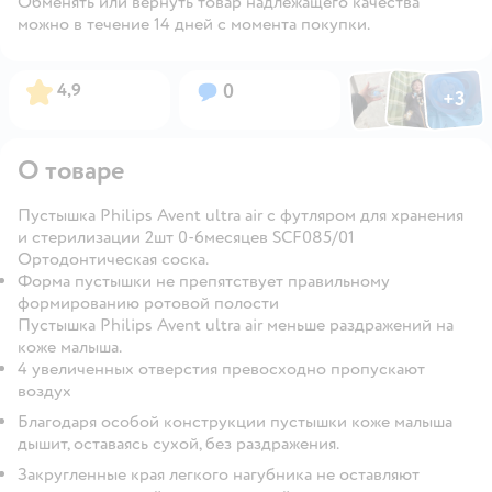
Обменять или вернуть товар надлежащего качества
можно в течение 14 дней с момента покупки.
Фото по
Фото пользовател
Фото пользо
Рейтинг:
Вопросов:
4,9
0
+
3
Открыть га
О товаре
Пустышка Philips Avent ultra air с футляром для хранения
и стерилизации 2шт 0-6месяцев SCF085/01
Ортодонтическая соска.
Форма пустышки не препятствует правильному
формированию ротовой полости
Пустышка Philips Avent ultra air меньше раздражений на
коже малыша.
4 увеличенных отверстия превосходно пропускают
воздух
Благодаря особой конструкции пустышки коже малыша
дышит, оставаясь сухой, без раздражения.
Закругленные края легкого нагубника не оставляют