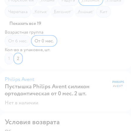
Черепаха
Котик
Бегемот
Ананас
Кит
Показать все 19
Возрастная группа
от 6 мес.
от 0 мес.
Кол-во в упаковке, шт.
1
2
Philips Avent
Пустышка Philips Avent силикон
Ph
ортодонтическая от 0 мес. 2 шт.
Нет в наличии
Условия возврата