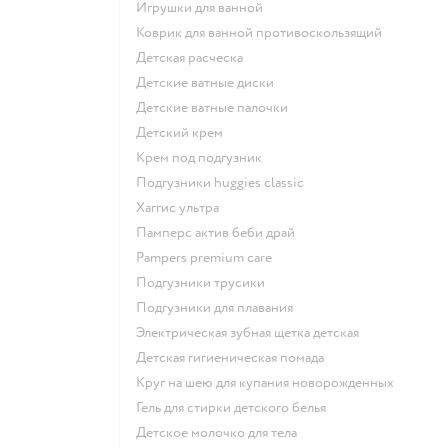
игрушки для ванной
коврик для ванной противоскользящий
детская расческа
детские ватные диски
детские ватные палочки
детский крем
крем под подгузник
подгузники huggies classic
хаггис ультра
памперс актив беби драй
pampers premium care
подгузники трусики
подгузники для плавания
электрическая зубная щетка детская
детская гигиеническая помада
круг на шею для купания новорожденных
гель для стирки детского белья
детское молочко для тела