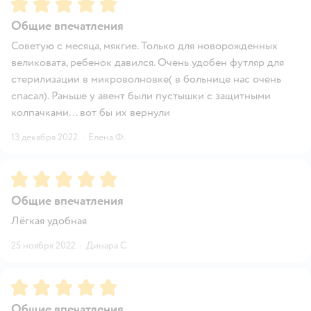
Рейтинг:
5
Общие впечатления
Советую с месяца, мякгие. Только для новорожденных
великовата, ребенок давился. Очень удобен футляр для
стерилизации в микроволновке( в больнице нас очень
спасал). Раньше у авент были пустышки с защитными
колпачками... вот бы их вернули
13 декабря 2022
·
Елена Ф.
Рейтинг:
5
Общие впечатления
Лёгкая удобная
25 ноября 2022
·
Динара С.
Рейтинг:
5
Общие впечатления