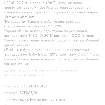
в 2016–2017 гг., в среднем 98 % малышей легко
принимают соску Philips Avent с текстурированной
поверхностью, которая используется в пустышках серии
ultra air и ultra soft.
²Не содержит бисфенола-А, что соответствует
требованиям Регламента ЕС 10/2011
«Бренд № 1 по выбору педиатров» по результатам
исследования “MEDI-Q-2018” компании ООО “Ипсос
Комкон” в категориях молокоотсосов и приспособлений
для кормления.
«Любимый бренд российских мам» по результатам
исследования “Baby Index −2018” компании ООО “Ипсос
Комкон” в категориях молокоотсосов и приспособлений
для кормления.
Цены в интернет-магазине могут отличаться
от розничных магазинов.
Код товара:
1000202791
Скопировать код товара
Артикул:
SCF085/01
Тип:
пустышка,
футляр для пустышки