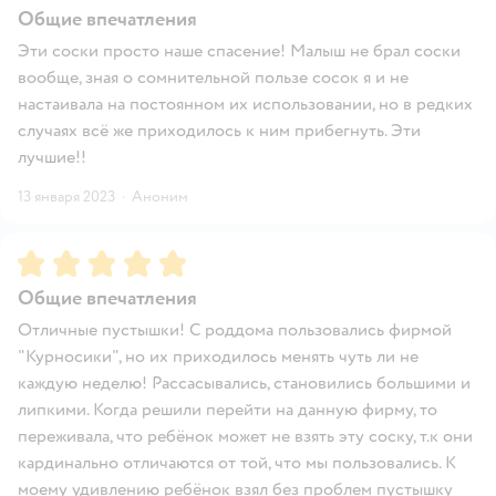
Общие впечатления
Эти соски просто наше спасение! Малыш не брал соски
вообще, зная о сомнительной пользе сосок я и не
настаивала на постоянном их использовании, но в редких
случаях всё же приходилось к ним прибегнуть. Эти
лучшие!!
13 января 2023
·
Аноним
Рейтинг:
5
Общие впечатления
Отличные пустышки! С роддома пользовались фирмой
"Курносики", но их приходилось менять чуть ли не
каждую неделю! Рассасывались, становились большими и
липкими. Когда решили перейти на данную фирму, то
переживала, что ребёнок может не взять эту соску, т.к они
кардинально отличаются от той, что мы пользовались. К
моему удивлению ребёнок взял без проблем пустышку