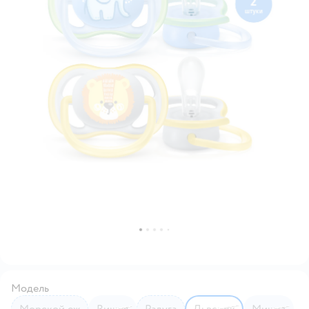
Модель
Морской еж
Вишня
Радуга
Львенок
Мишка