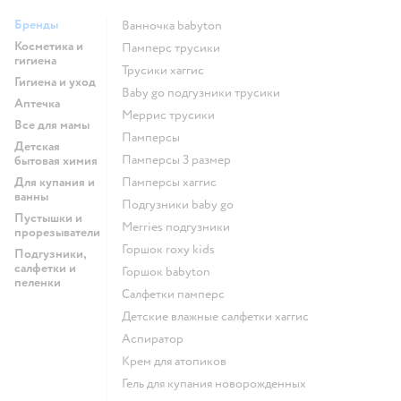
Бренды
ванночка babyton
Косметика и
памперс трусики
гигиена
трусики хаггис
Гигиена и уход
baby go подгузники трусики
Аптечка
меррис трусики
Все для мамы
памперсы
Детская
памперсы 3 размер
бытовая химия
Для купания и
памперсы хаггис
ванны
подгузники baby go
Пустышки и
merries подгузники
прорезыватели
горшок roxy kids
Подгузники,
салфетки и
горшок babyton
пеленки
салфетки памперс
детские влажные салфетки хаггис
аспиратор
крем для атопиков
гель для купания новорожденных