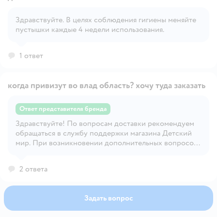
Здравствуйте. В целях соблюдения гигиены меняйте
Открыть вопрос
пустышки каждые 4 недели использования.
1 ответ
когда привизут во влад область? хочу туда заказать
Ответ представителя бренда
Здравствуйте! По вопросам доставки рекомендуем
Открыть вопрос
обращаться в службу поддержки магазина Детский
мир. При возникновении дополнительных вопросов,
пожалуйста, свяжитесь с центром информационной
поддержки Philips по номеру телефона 8-800-200-
2 ответа
0880, напишите в социальную сеть VK или Telegram
https://t.me/Philips_RU_bot. Мы работаем в будние
дни с понедельника по пятницу с 09:00 до 18:00 (по
Задать вопрос
московскому времени), будем рады помочь!