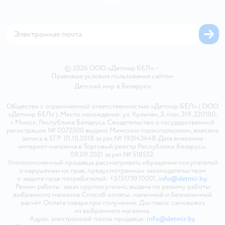
Блог
Обратная связь
Магазины сети
Карта сайта
© 2026 ООО «Детмир БЕЛ»
•
Правовые условия пользования сайтом
Детский мир в
Беларуси
Общество с ограниченной ответственностью «Детмир БЕЛ» ( ООО
«Детмир БЕЛ» ). Место нахождения: ул. Кульман, 3, пом. 319, 220100,
г. Минск, Республика Беларусь. Свидетельство о государственной
регистрации № 0072500 выдано Минским горисполкомом, внесена
запись в ЕГР 01.10.2018 за рег.№ 193143448. Дата внесения
интернет-магазина в Торговый реестр Республики Беларусь:
09.09.2021 за рег.№ 518552.
Уполномоченный продавца рассматривать обращения покупателей
о нарушении их прав, предусмотренных законодательством
о защите прав потребителей: +375173970001,
info@detmir.by
.
Режим работы: заказ круглосуточно, выдача по режиму работы
выбранного магазина. Способ оплаты: наличный и безналичный
расчёт. Оплата товара при получении. Доставка: самовывоз
из выбранного магазина.
Адрес электронной почты продавца:
info@detmir.by