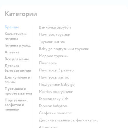
Категории
Бренды
ванночка babyton
Косметика и
памперс трусики
гигиена
трусики хаггис
Гигиена и уход
baby go подгузники трусики
Аптечка
меррис трусики
Все для мамы
памперсы
Детская
памперсы 3 размер
бытовая химия
Для купания и
памперсы хаггис
ванны
подгузники baby go
Пустышки и
merries подгузники
прорезыватели
горшок roxy kids
Подгузники,
салфетки и
горшок babyton
пеленки
салфетки памперс
детские влажные салфетки хаггис
аспиратор