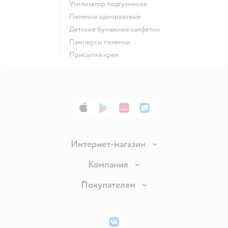
утилизатор подгузников
пеленки одноразовые
детские бумажные салфетки
памперсы пеленки
присыпка крем
App Store
Google Play
AppGallery
RuStore
Интернет-магазин
Доставка и оплата
Компания
Обмен и возврат товара
Вакансии
Покупателям
Правила продажи
Подарочные карты
Политика конфиденциальности
Бонусные карты
Политика использования файлов cookie
ВКонтакте