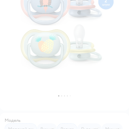
Модель
Морской еж
Вишня
Радуга
Львенок
Мишка