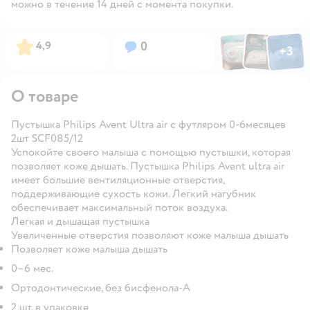
можно в течение 14 дней с момента покупки.
Фото по
Фото пользовател
Фото пользо
Рейтинг:
Вопросов:
4,9
0
+
3
Открыть га
О товаре
Пустышка Philips Avent Ultra air с футляром 0-6месяцев
2шт SCF085/12
Успокойте своего малыша с помощью пустышки, которая
позволяет коже дышать. Пустышка Philips Avent ultra air
имеет большие вентиляционные отверстия,
поддерживающие сухость кожи. Легкий нагубник
обеспечивает максимальный поток воздуха.
Легкая и дышащая пустышка
Увеличенные отверстия позволяют коже малыша дышать
Позволяет коже малыша дышать
0–6 мес.
Ортодонтические, без бисфенола-А
2 шт. в упаковке