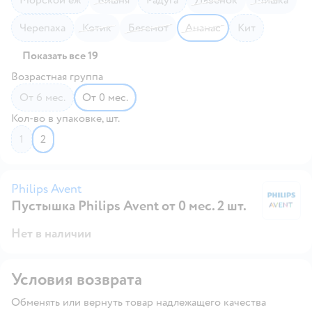
Черепаха
Котик
Бегемот
Ананас
Кит
Показать все 19
Возрастная группа
от 6 мес.
от 0 мес.
Кол-во в упаковке, шт.
1
2
Philips Avent
Пустышка Philips Avent от 0 мес. 2 шт.
Ph
Нет в наличии
Условия возврата
Обменять или вернуть товар надлежащего качества