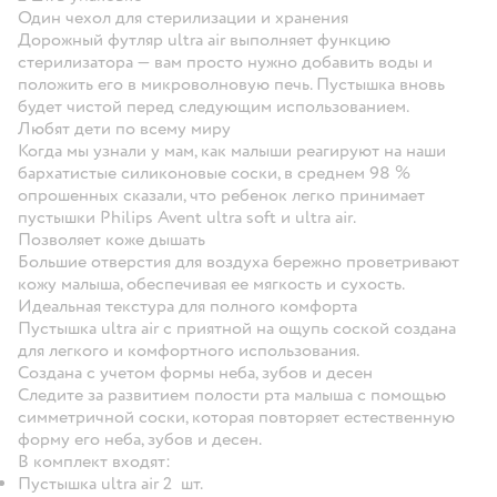
Один чехол для стерилизации и хранения
Дорожный футляр ultra air выполняет функцию
стерилизатора — вам просто нужно добавить воды и
положить его в микроволновую печь. Пустышка вновь
будет чистой перед следующим использованием.
Любят дети по всему миру
Когда мы узнали у мам, как малыши реагируют на наши
бархатистые силиконовые соски, в среднем 98 %
опрошенных сказали, что ребенок легко принимает
пустышки Philips Avent ultra soft и ultra air.
Позволяет коже дышать
Большие отверстия для воздуха бережно проветривают
кожу малыша, обеспечивая ее мягкость и сухость.
Идеальная текстура для полного комфорта
Пустышка ultra air с приятной на ощупь соской создана
для легкого и комфортного использования.
Создана с учетом формы неба, зубов и десен
Следите за развитием полости рта малыша с помощью
симметричной соски, которая повторяет естественную
форму его неба, зубов и десен.
В комплект входят:
Пустышка ultra air 2 шт.