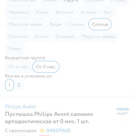
Черепаха
Котик
Бегемот
Ананас
Кит
Морской конек
Beige
Слоник
Солнце
Пингвин
Лапки
Совенок
Морская звезда
Green
Возрастная группа
от 6 мес.
от 0 мес.
Кол-во в упаковке, шт.
1
2
Philips Avent
Пустышка Philips Avent силикон
Ph
ортодонтическая от 0 мес. 1 шт.
С промокодом
ЗАБОТА20