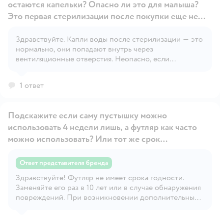
остаются капельки? Опасно ли это для малыша?
Это первая стерилизации после покупки еще не
использовали соску.
Здравствуйте. Капли воды после стерилизации — это
Открыть вопрос
нормально, они попадают внутрь через
вентиляционные отверстия. Неопасно, если
стерилизация проведена правильно и пустышка
высушена. Просто сожмите соску, чтобы удалить
1 ответ
воду, и дайте ей высохнуть.
Подскажите если саму пустышку можно
использовать 4 недели лишь, а футляр как часто
можно использовать? Или тот же срок
эксплуатации?
Ответ представителя бренда
Открыть вопрос
Здравствуйте! Футляр не имеет срока годности.
Заменяйте его раз в 10 лет или в случае обнаружения
повреждений. При возникновении дополнительных
вопросов, пожалуйста, обращайтесь на
информационную линию поддержки Philips. Мы