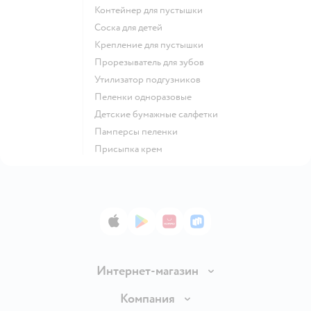
контейнер для пустышки
соска для детей
крепление для пустышки
прорезыватель для зубов
утилизатор подгузников
пеленки одноразовые
детские бумажные салфетки
памперсы пеленки
присыпка крем
App Store
Google Play
AppGallery
RuStore
Интернет-магазин
Доставка и оплата
Компания