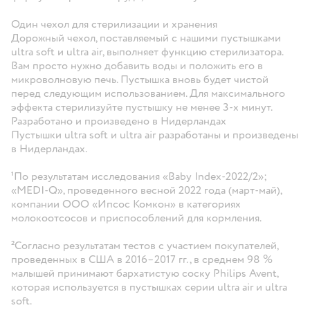
Один чехол для стерилизации и хранения
Дорожный чехол, поставляемый с нашими пустышками
ultra soft и ultra air, выполняет функцию стерилизатора.
Вам просто нужно добавить воды и положить его в
микроволновую печь. Пустышка вновь будет чистой
перед следующим использованием. Для максимального
эффекта стерилизуйте пустышку не менее 3-х минут.
Разработано и произведено в Нидерландах
Пустышки ultra soft и ultra air разработаны и произведены
в Нидерландах.
¹По результатам исследования «Baby Index-2022/2»;
«MEDI-Q», проведенного весной 2022 года (март-май),
компании ООО «Ипсос Комкон» в категориях
молокоотсосов и приспособлений для кормления.
²Согласно результатам тестов с участием покупателей,
проведенных в США в 2016–2017 гг., в среднем 98 %
малышей принимают бархатистую соску Philips Avent,
которая используется в пустышках серии ultra air и ultra
soft.