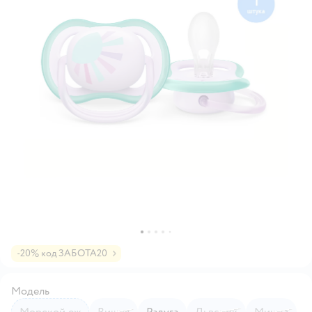
-20% код ЗАБОТА20
Модель
Морской еж
Вишня
Радуга
Львенок
Мишка