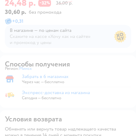
24,48 р.
32
36,00 р.
−
%
30,60 р.
без промокода
+
0,31
В магазине — по ценам сайта
Скажите на кассе «Хочу как на сайте»
и промокод у цены
В магазине — по ценам сайта
Способы получения
Регион:
Минск
Выбор адреса доставки.
Забрать в 6 магазинах
Забрать в магазине
Через час — бесплатно
Экспресс-доставка из магазина
Экспресс-доставка из магазина
Сегодня
—
бесплатно
Условия возврата
Обменять или вернуть товар надлежащего качества
можно в течение 14 дней с момента покупки.