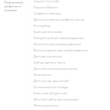
горшок roxy kids
Подгузники,
салфетки и
горшок babyton
пеленки
салфетки памперс
детские влажные салфетки хаггис
аспиратор
крем для атопиков
гель для купания новорожденных
косметика для новорожденных
ватные шарики для новорожденных
детская косметика
зубная щетка и паста
детская косметика для волос
репелленты
детский лак для ногтей
гигиенические помады
блеск для губ детский
детский набор для маникюра
мелки для волос