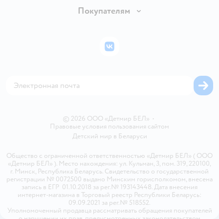
Обмен и возврат товара
Вакансии
Покупателям
Правила продажи
Подарочные карты
Политика конфиденциальности
Бонусные карты
Политика использования файлов cookie
ВКонтакте
Блог
Обратная связь
Магазины сети
Карта сайта
© 2026 ООО «Детмир БЕЛ»
•
Правовые условия пользования сайтом
Детский мир в
Беларуси
Общество с ограниченной ответственностью «Детмир БЕЛ» ( ООО
«Детмир БЕЛ» ). Место нахождения: ул. Кульман, 3, пом. 319, 220100,
г. Минск, Республика Беларусь. Свидетельство о государственной
регистрации № 0072500 выдано Минским горисполкомом, внесена
запись в ЕГР 01.10.2018 за рег.№ 193143448. Дата внесения
интернет-магазина в Торговый реестр Республики Беларусь:
09.09.2021 за рег.№ 518552.
Уполномоченный продавца рассматривать обращения покупателей
о нарушении их прав, предусмотренных законодательством