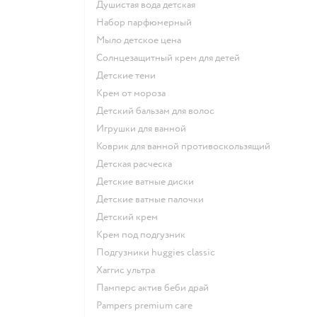
душистая вода детская
набор парфюмерный
мыло детское цена
солнцезащитный крем для детей
детские тени
крем от мороза
детский бальзам для волос
игрушки для ванной
коврик для ванной противоскользящий
детская расческа
детские ватные диски
детские ватные палочки
детский крем
крем под подгузник
подгузники huggies classic
хаггис ультра
памперс актив беби драй
pampers premium care