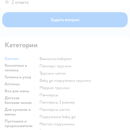
2 ответа
работаем в будние дни с понедельника по пятницу с
09:00 до 18:00 (по московскому времени), будем
рады помочь!
Задать вопрос
Категории
Бренды
ванночка babyton
Косметика и
памперс трусики
гигиена
трусики хаггис
Гигиена и уход
baby go подгузники трусики
Аптечка
меррис трусики
Все для мамы
памперсы
Детская
памперсы 3 размер
бытовая химия
Для купания и
памперсы хаггис
ванны
подгузники baby go
Пустышки и
merries подгузники
прорезыватели