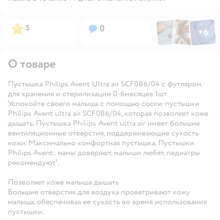
Фото по
Фото пользовател
Фото пользо
Рейтинг:
Вопросов:
5
0
+
6
Открыть га
О товаре
Пустышка Philips Avent Ultra air SCF086/04 с футляром
для хранения и стерилизации 0-6месяцев 1шт
Успокойте своего малыша с помощью соски-пустышки
Philips Avent ultra air SCF086/04, которая позволяет коже
дышать. Пустышка Philips Avent ultra air имеет большие
вентиляционные отверстия, поддерживающие сухость
кожи. Максимально комфортная пустышка. Пустышки
Philips Avent: мамы доверяют, малыши любят, педиатры
рекомендуют¹.
Позволяет коже малыша дышать
Большие отверстия для воздуха проветривают кожу
малыша, обеспечивая ее сухость во время использования
пустышки.