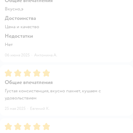
Общие впечатления
Вкусно,э
Достоинства
Цена и качество
Недостатки
Нет
06 июня 2025
·
Антонина А.
Рейтинг:
5
Общие впечатления
Густая консистенция, вкусно пахнет, кушаем с
удовольствием
25 мая 2025
·
Евгений К.
Рейтинг:
5