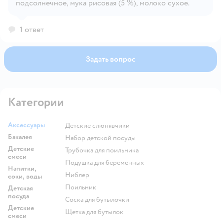
подсолнечное, мука рисовая (5 %), молоко сухое.
Открыть вопрос
1 ответ
Задать вопрос
Категории
Аксессуары
Детские слюнявчики
Бакалея
набор детской посуды
Детские
трубочка для поильника
смеси
подушка для беременных
Напитки,
ниблер
соки, воды
поильник
Детская
посуда
соска для бутылочки
Детские
щетка для бутылок
смеси