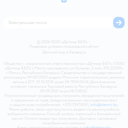
ВКонтакте
Блог
Обратная связь
Магазины сети
Карта сайта
© 2026 ООО «Детмир БЕЛ»
•
Правовые условия пользования сайтом
Детский мир в
Беларуси
Общество с ограниченной ответственностью «Детмир БЕЛ» ( ООО
«Детмир БЕЛ» ). Место нахождения: ул. Кульман, 3, пом. 319, 220100,
г. Минск, Республика Беларусь. Свидетельство о государственной
регистрации № 0072500 выдано Минским горисполкомом, внесена
запись в ЕГР 01.10.2018 за рег.№ 193143448. Дата внесения
интернет-магазина в Торговый реестр Республики Беларусь:
09.09.2021 за рег.№ 518552.
Уполномоченный продавца рассматривать обращения покупателей
о нарушении их прав, предусмотренных законодательством
о защите прав потребителей: +375173970001,
info@detmir.by
.
Режим работы: заказ круглосуточно, выдача по режиму работы
выбранного магазина. Способ оплаты: наличный и безналичный
расчёт. Оплата товара при получении. Доставка: самовывоз
из выбранного магазина.
Адрес электронной почты продавца:
info@detmir.by