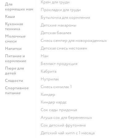
крем для груди
Для
кормящих мам
прокладки для груди
Каши
бутылочка для кормления
Кухонная
детские макароны
техника
детская бакалея
Молочные
смесь семпер для новорожденных
смеси
детская смесь нестожен
Напитки
Питание и
нан
кормление
беллакт продукция
Пюре для
кабрита
детей
нутрилак
Сладости
смесь симилак 1
Спортивное
питание
киндер
киндер кардс
сок сады придонья
агуша сок для беременных
сок детский фрутоняня
детский чай хипп с 1 месяца