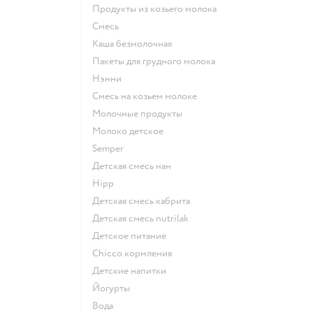
продукты из козьего молока
смесь
каша безмолочная
пакеты для грудного молока
нэнни
смесь на козьем молоке
молочные продукты
молоко детское
semper
детская смесь нан
hipp
детская смесь кабрита
детская смесь nutrilak
детское питание
chicco кормления
детские напитки
йогурты
Вода