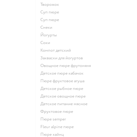
творожок
суп пюре
суп пюре
Снеки
йогурты
Соки
компот детский
Закваски для йогуртов
овощное пюре фрутоняня
детское пюре кабачок
пюре фруктовое агуша
детское рыбное пюре
детское овощное пюре
детское питание мясное
фруктовое пюре
пюре semper
fleur alpine пюре
пюре хайнц