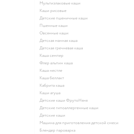
Мультизлаковые каши
Каши рисовые
Детские пшеничные каши
Пшенные каши
овсянные каши
детская манная каша
детская гречневая каша
каша семпер
флер альпин каша
каша нестле
каша беллакт
кабрита каша
каши агуша
Детские каши ФрутоНяня
Детские гипоаллергенные каши
детские каши
машина для приготовления детской смеси
блендер пароварка