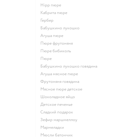
hipp пюре
кабрита пюре
гербер
бабушкино лукошко
агуша пюре
пюре фрутоняня
пюре бибиколь
пюре
бабушкино лукошко говядина
агуша мясное пюре
фрутоняня говядина
мясное пюре детское
шоколадное яйцо
детское печенье
сладкий подарок
зефир маршмеллоу
мармеладки
мюсли батончик