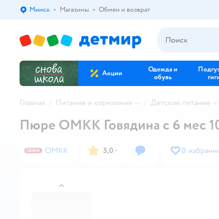
Минск
Магазины
Обмен и возврат
Выбор адреса доставки.
Одежда и
Подгу
Акции
обувь
гиг
Главная
Питание и кормление
Детское питание
Пюре ОМКК Говядина с 6 мес 10
ОМКК
5,0
·
В избранн
назад