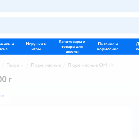
Канцтовары и
зники и
Игрушки и
Питание и
Д
товары для
иена
игры
кормление
к
школы
Пюре
Пюре мясные
Пюре мясные ОМКК
0 г
ое