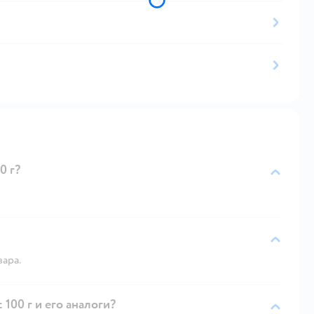
0 г?
вара.
100 г и его аналоги?