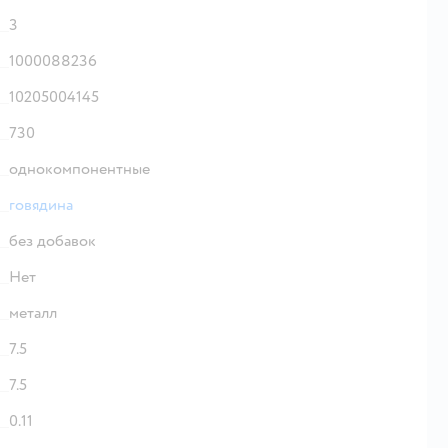
3
1000088236
10205004145
730
однокомпонентные
говядина
без добавок
Нет
металл
7.5
7.5
0.11