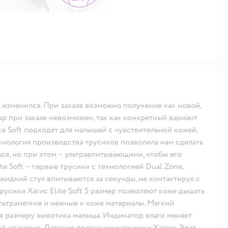
менился. При заказе возможно получение как новой,
р при заказе невозможен, так как конкретный вариант
ite Soft подходят для малышей с чувствительной кожей,
хнология производства трусиков позволила нам сделать
ся, но при этом – ультравпитывающими, чтобы его
te Soft – первые трусики с технологией Dual Zone,
 жидкий стул впитываются за секунды, не контактируя с
усики Хагис Elite Soft 5 размер позволяют коже дышать
ьтрамягкие и нежные к коже материалы. Мягкий
я размеру животика малыша. Индикатор влаги меняет
дой упаковке. Детские подгузники-трусики Хаггис Элит