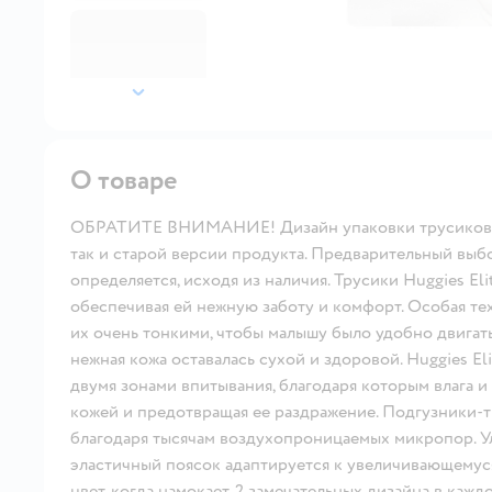
далее
О товаре
ОБРАТИТЕ ВНИМАНИЕ! Дизайн упаковки трусиков из
так и старой версии продукта. Предварительный выбо
определяется, исходя из наличия. Трусики Huggies El
обеспечивая ей нежную заботу и комфорт. Особая те
их очень тонкими, чтобы малышу было удобно двигать
нежная кожа оставалась сухой и здоровой. Huggies Eli
двумя зонами впитывания, благодаря которым влага и
кожей и предотвращая ее раздражение. Подгузники-тр
благодаря тысячам воздухопроницаемых микропор. Ул
эластичный поясок адаптируется к увеличивающемус
цвет, когда намокает. 2 замечательных дизайна в каж