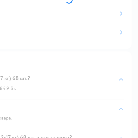
7 кг) 68 шт.?
84.9 Br.
овара.
2-17 кг) 68 шт. и его аналоги?