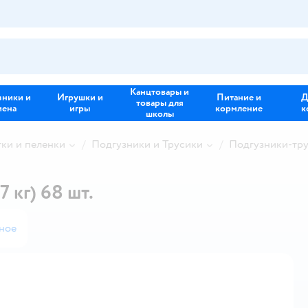
Канцтовары и
зники и
Игрушки и
Питание и
Д
товары для
иена
игры
кормление
к
школы
тки и пеленки
Подгузники и Трусики
Подгузники-тр
7 кг) 68 шт.
ное