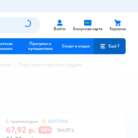
Войти
Бонусная карта
Корзина
етская
Прогулки и
Спорт и отдых
Ещё 7
омната
путешествия
усики
Подгузники-трусики Huggies
С промокодом
БИГПАК
67,92 р.
58
164,20 р.
−
%