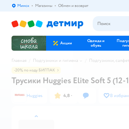
Минск
Магазины
Обмен и возврат
Выбор адреса доставки.
Одежда и
Подгу
Акции
обувь
гиг
Главная
Подгузники и гигиена
Подгузники, салфе
-20% по коду БИГПАК
Трусики Huggies Elite Soft 5 (12-1
Huggies
4,8
·
В избран
назад