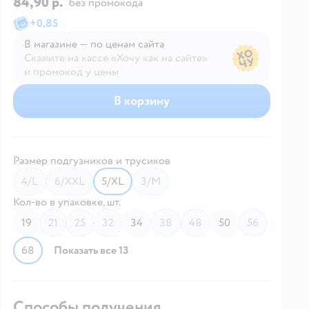
84,90 р.
без промокода
+
0,85
В магазине — по ценам сайта
Скажите на кассе «Хочу как на сайте»
и промокод у цены
В магазине — по ценам сайта
В корзину
Размер подгузников и трусиков
4/L
6/XXL
5/XL
3/M
Кол-во в упаковке, шт.
19
21
25
32
34
38
48
50
56
68
Показать все 13
Способы получения