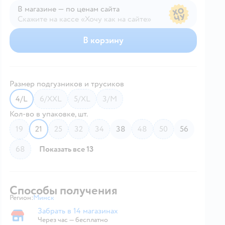
В магазине — по ценам сайта
Скажите на кассе «Хочу как на сайте»
В магазине — по ценам сайта
В корзину
Размер подгузников и трусиков
4/L
6/XXL
5/XL
3/M
Кол-во в упаковке, шт.
19
21
25
32
34
38
48
50
56
68
Показать все 13
Способы получения
Регион:
Минск
Выбор адреса доставки.
Забрать в 14 магазинах
Забрать в магазине
Через час — бесплатно