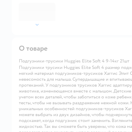
далее
О товаре
Подгузники-трусики Huggies Elite Soft 4 9-14кг 21шт
Подгузники трусики Huggies Elite Soft 4 размер подхо
мягкий материал подгузников-трусиков Хаггис Элит 
невесомость для малыша. Супердышащие и впитываю
протеканий. У подгузников трусиков Хаггис адаптир
животике, изменяющемся вместе с малышом. Детские п
учетом всех деталей, чтобы заботиться о коже ребе
тесты, чтобы не вызывать раздражение нежной кожи. Н
уникальных особенностей подгузников-трусиков Хагг
можете выбрать из двух дизайнов, чтобы подчеркнуть
подскажет, когда подгузник стоит заменить. Взгляните
жидкостью. Так вы сможете быть уверены, что кожа м