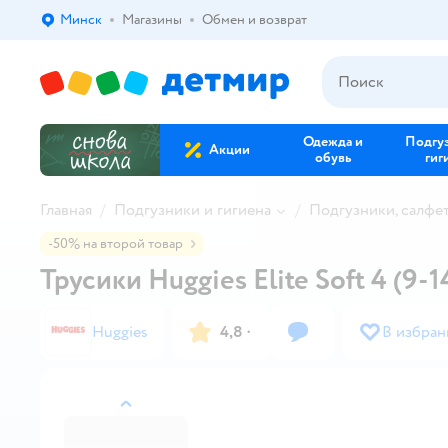
Минск
Магазины
Обмен и возврат
Выбор адреса доставки.
Одежда и
Подгу
Акции
обувь
гиг
Главная
Подгузники и гигиена
Подгузники, салфе
-50% на второй товар
Трусики Huggies Elite Soft 4 (9-14
Huggies
4,8
·
В избран
назад