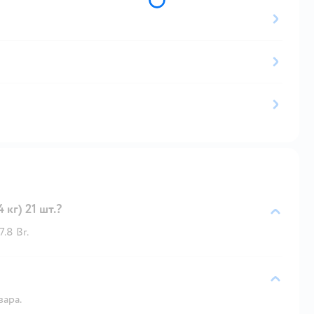
 кг) 21 шт.?
7.8 Br.
вара.