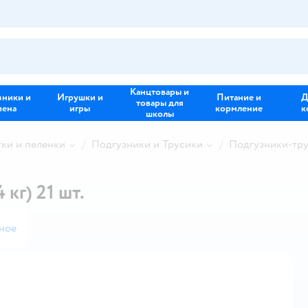
Канцтовары и
зники и
Игрушки и
Питание и
Д
товары для
иена
игры
кормление
к
школы
тки и пеленки
Подгузники и Трусики
Подгузники-тр
 кг) 21 шт.
ное