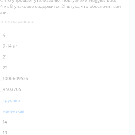
, что упрощает утилизацию. Подгузники Huggies Elite
4 кг. В упаковке содержится 21 штука, что обеспечит вам
ени.
чных магазинов.
4
9-14 кг
21
22
1000609554
9403705
трусики
маленькая
14
19