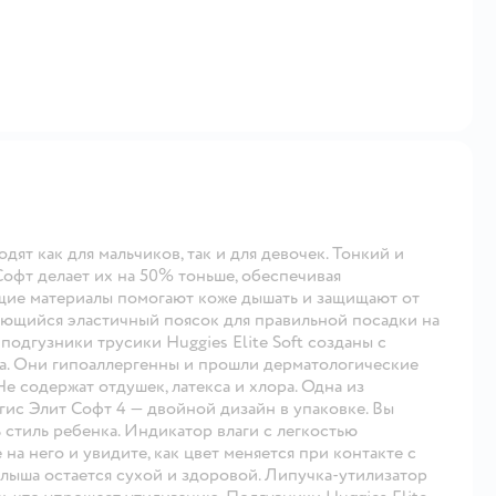
дят как для мальчиков, так и для девочек. Тонкий и
Софт делает их на 50% тоньше, обеспечивая
щие материалы помогают коже дышать и защищают от
ующийся эластичный поясок для правильной посадки на
одгузники трусики Huggies Elite Soft созданы с
нка. Они гипоаллергенны и прошли дерматологические
е содержат отдушек, латекса и хлора. Одна из
ис Элит Софт 4 — двойной дизайн в упаковке. Вы
 стиль ребенка. Индикатор влаги с легкостью
 на него и увидите, как цвет меняется при контакте с
алыша остается сухой и здоровой. Липучка-утилизатор