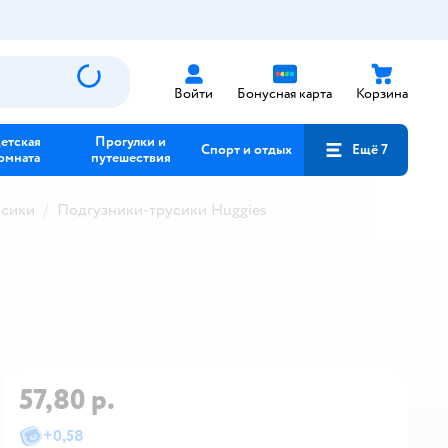
Войти
Бонусная карта
Корзина
етская
Прогулки и
Спорт и отдых
Ещё 7
омната
путешествия
усики
Подгузники-трусики Huggies
57,80 р.
+
0,58