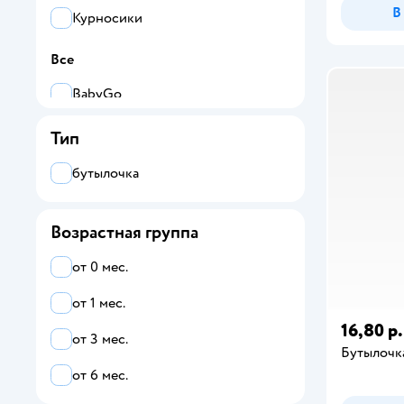
В
Курносики
Все
BabyGo
Be Baby
Тип
Canpol Babies
бутылочка
Philips Avent
Возрастная группа
Курносики
от 0 мес.
Мама Тама
от 1 мес.
16,80 р.
от 3 мес.
Бутылочка
от 6 мес.