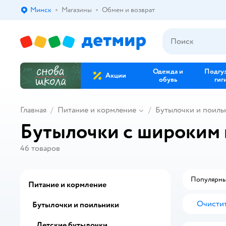
Минск
Магазины
Обмен и возврат
Выбор адреса доставки.
Одежда и
Подгу
Акции
обувь
гиг
Главная
Питание и кормление
Бутылочки и поиль
Бутылочки с широким
46
товаров
Популярн
Питание и кормление
Очистит
Бутылочки и поильники
Детские бутылочки