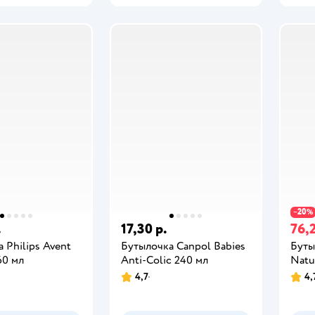
20
−
%
.
17,30 р.
76,2
 Philips Avent
Бутылочка Canpol Babies
Буты
60 мл
Anti-Colic 240 мл
Natur
4,7
4,