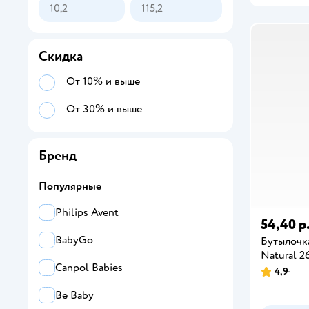
Скидка
От 10% и выше
От 30% и выше
Бренд
Популярные
Philips Avent
54,40 р
BabyGo
Бутылочка
Natural 2
Canpol Babies
4,9
Be Baby