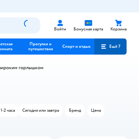
Войти
Бонусная карта
Корзина
етская
Прогулки и
Спорт и отдых
Ещё 7
омната
путешествия
широким горлышком
1-2 часа
Сегодня или завтра
Бренд
Цена