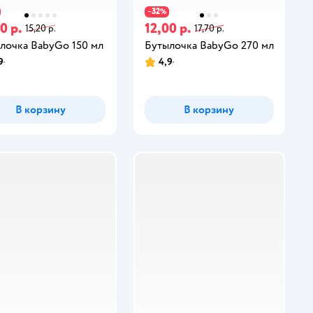
32
−
%
0 р.
12,00 р.
15,20 р.
17,70 р.
лочка BabyGo 150 мл
Бутылочка BabyGo 270 мл
9
4,9
В корзину
В корзину