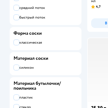
мл
4,7
средний поток
быстрый поток
В
Форма соски
классическая
Материал соски
силикон
Материал бутылочки/
поильника
пластик
стекло
25,30 р.