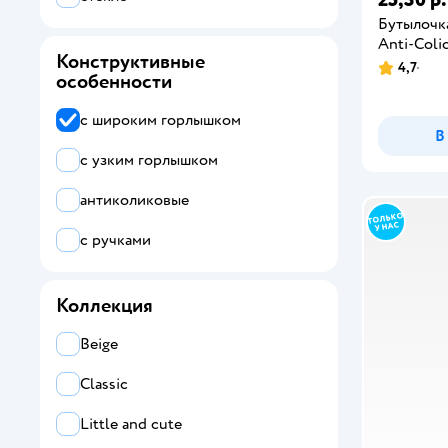
Бутылочка
Anti-Coli
Конструктивные
4,7
особенности
с широким горлышком
В
с узким горлышком
антиколиковые
с ручками
Коллекция
Beige
Classic
Little and cute