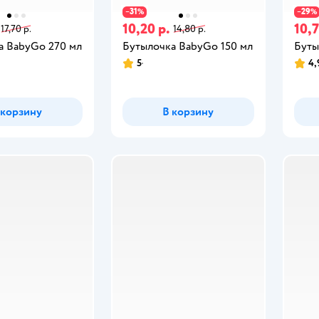
31
29
−
%
−
%
10,20 р.
10,7
17,70 р.
14,80 р.
а BabyGo 270 мл
Бутылочка BabyGo 150 мл
Буты
5
4,
 корзину
В корзину