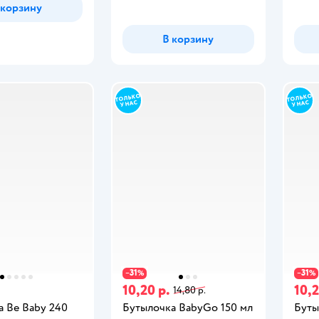
 корзину
В корзину
31
31
−
%
−
%
10,20 р.
10,2
14,80 р.
а Be Baby 240
Бутылочка BabyGo 150 мл
Буты