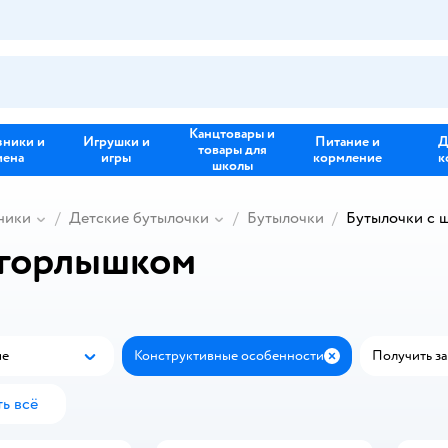
Канцтовары и
зники и
Игрушки и
Питание и
Д
товары для
иена
игры
кормление
к
школы
ники
Детские бутылочки
Бутылочки
Бутылочки с 
 горлышком
ые
Конструктивные особенности
Получить за 
Популярные
Закрыть
ь всё