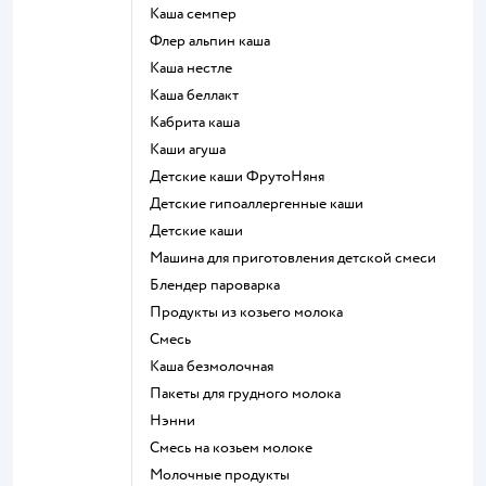
каша семпер
флер альпин каша
каша нестле
каша беллакт
кабрита каша
каши агуша
Детские каши ФрутоНяня
Детские гипоаллергенные каши
детские каши
машина для приготовления детской смеси
блендер пароварка
продукты из козьего молока
смесь
каша безмолочная
пакеты для грудного молока
нэнни
смесь на козьем молоке
молочные продукты