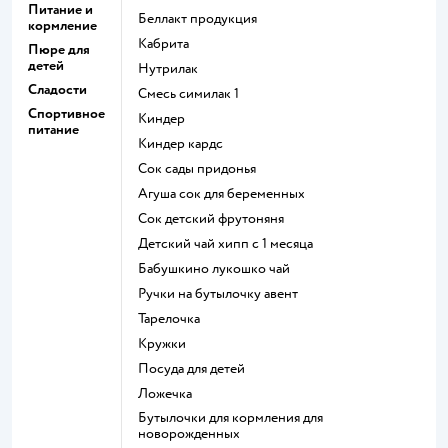
Питание и
беллакт продукция
кормление
кабрита
Пюре для
детей
нутрилак
Сладости
смесь симилак 1
Спортивное
киндер
питание
киндер кардс
сок сады придонья
агуша сок для беременных
сок детский фрутоняня
детский чай хипп с 1 месяца
бабушкино лукошко чай
ручки на бутылочку авент
тарелочка
кружки
посуда для детей
ложечка
бутылочки для кормления для
новорожденных