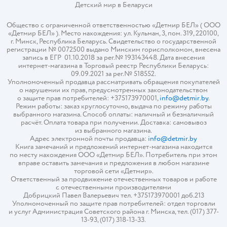
Детский мир в
Беларуси
Общество с ограниченной ответственностью «Детмир БЕЛ» ( ООО
«Детмир БЕЛ» ). Место нахождения: ул. Кульман, 3, пом. 319, 220100,
г. Минск, Республика Беларусь. Свидетельство о государственной
регистрации № 0072500 выдано Минским горисполкомом, внесена
запись в ЕГР 01.10.2018 за рег.№ 193143448. Дата внесения
интернет-магазина в Торговый реестр Республики Беларусь:
09.09.2021 за рег.№ 518552.
Уполномоченный продавца рассматривать обращения покупателей
о нарушении их прав, предусмотренных законодательством
о защите прав потребителей: +375173970001,
info@detmir.by
.
Режим работы: заказ круглосуточно, выдача по режиму работы
выбранного магазина. Способ оплаты: наличный и безналичный
расчёт. Оплата товара при получении. Доставка: самовывоз
из выбранного магазина.
Адрес электронной почты продавца:
info@detmir.by
Книга замечаний и предложений интернет-магазина находится
по месту нахождения ООО «Детмир БЕЛ». Потребитель при этом
вправе оставить замечания и предложения в любом магазине
торговой сети «Детмир».
Ответственный за продвижение отечественных товаров и работе
с отечественными производителями
Добрицкий Павел Валерьевич тел. +375173970001 доб.213
Уполномоченный по защите прав потребителей: отдел торговли
и услуг Администрация Советского района г. Минска, тел. (017) 377-
13-93, (017) 318-13-33.