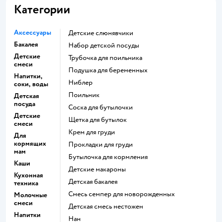
Категории
Аксессуары
Детские слюнявчики
Бакалея
набор детской посуды
Детские
трубочка для поильника
смеси
подушка для беременных
Напитки,
ниблер
соки, воды
поильник
Детская
посуда
соска для бутылочки
Детские
щетка для бутылок
смеси
крем для груди
Для
кормящих
прокладки для груди
мам
бутылочка для кормления
Каши
детские макароны
Кухонная
детская бакалея
техника
смесь семпер для новорожденных
Молочные
смеси
детская смесь нестожен
Напитки
нан