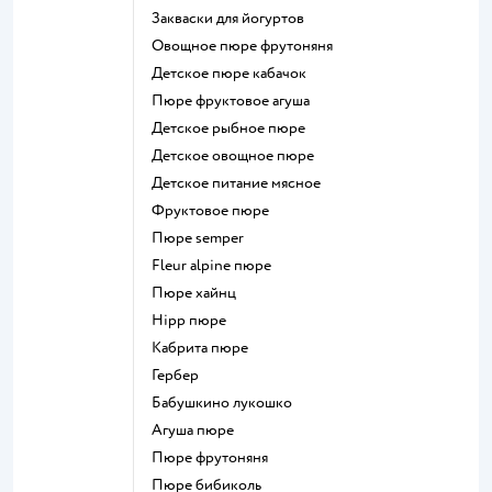
Закваски для йогуртов
овощное пюре фрутоняня
детское пюре кабачок
пюре фруктовое агуша
детское рыбное пюре
детское овощное пюре
детское питание мясное
фруктовое пюре
пюре semper
fleur alpine пюре
пюре хайнц
hipp пюре
кабрита пюре
гербер
бабушкино лукошко
агуша пюре
пюре фрутоняня
пюре бибиколь