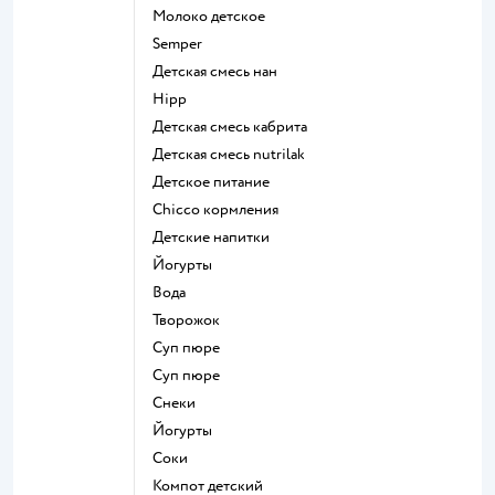
молоко детское
semper
детская смесь нан
hipp
детская смесь кабрита
детская смесь nutrilak
детское питание
chicco кормления
детские напитки
йогурты
Вода
творожок
суп пюре
суп пюре
Снеки
йогурты
Соки
компот детский