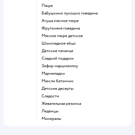
пюре
бабушкино лукошко говядина
агуша мясное пюре
фрутоняня говядина
мясное пюре детское
шоколадное яйцо
детское печенье
сладкий подарок
зефир маршмеллоу
мармеладки
мюсли батончик
детские десерты
сладости
жевательная резинка
леденцы
Минералы