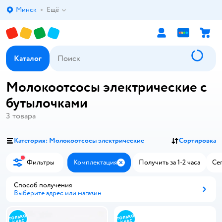
Минск
Ещё
Выбор адреса доставки.
Каталог
Молокоотсосы электрические с
бутылочками
3
товара
Категория: Молокоотсосы электрические
Сортировка
Фильтры
Комплектация
Получить за 1-2 часа
Сег
Закрыть
Способ получения
Выберите адрес или магазин
Способ получения