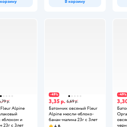
 корзину
В корзину
49
49
−
%
−
%
3,35 р.
3,30
6,79 р.
6,69 р.
Fleur Alpine
Батончик овсяный Fleur
Бато
злаковый
Alpine мюсли-яблоко-
Орга
с яблоком и
банан-малина 23г с 3лет
овся
 23г с 3лет
черн
4,8