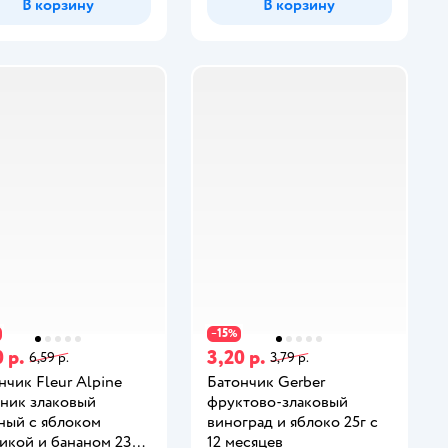
В корзину
В корзину
15
−
%
 р.
3,20 р.
6,59 р.
3,79 р.
нчик Fleur Alpine
Батончик Gerber
ник злаковый
фруктово-злаковый
ный с яблоком
виноград и яблоко 25г с
икой и бананом 23г с
12 месяцев