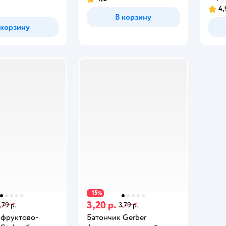
3лет
4,
В корзину
 корзину
15
−
%
3,20 р.
,79 р.
3,79 р.
 фруктово-
Батончик Gerber