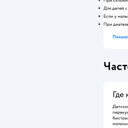
При склонно
Для детей 
Если у малы
При диатез
Показат
Част
Где
Детско
переку
быстры
молочн