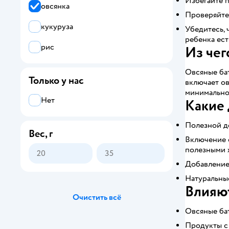
Избегайте п
овсянка
Проверяйте 
ягоды
кукуруза
Убедитесь, 
ребенка ест
рис
Из чег
Овсяные ба
Только у нас
включает ов
минимальное
Нет
Какие 
Полезной до
Вес, г
Включение о
полезными 
Добавление
Натуральные
Влияют
Очистить всё
Овсяные ба
Продукты с