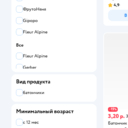
4,9
ФрутоНяня
В
Gipopo
Fleur Alpine
Все
Fleur Alpine
Gerber
Gipopo
Вид продукта
ФрутоНяня
батончики
15
−
%
Минимальный возраст
3,20 р.
3
с 12 мес
Батончик