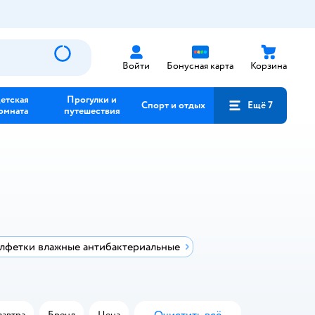
Войти
Бонусная карта
Корзина
етская
Прогулки и
Спорт и отдых
Ещё 7
омната
путешествия
лфетки влажные антибактериальные
завтра
Бренд
Цена