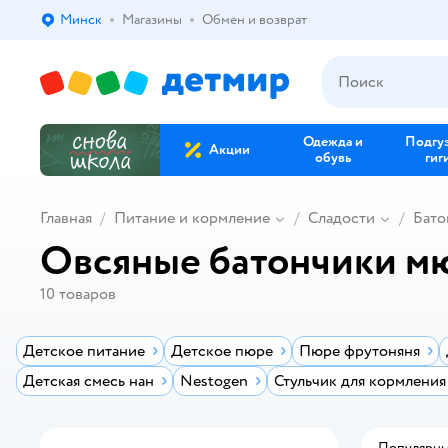
Минск
Магазины
Обмен и возврат
Выбор адреса доставки.
Одежда и
Подгу
Акции
обувь
гиг
Главная
Питание и кормление
Сладости
Бато
Овсяные батончики м
10
товаров
Детское питание
Детское пюре
Пюре фрутоняня
Детская смесь нан
Nestogen
Стульчик для кормления
Популярн