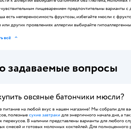
сти к аллергии выбирайте батончики без глютена, молочных п
с чувствительным пищеварением предпочтительны варианты с 
ша есть непереносимость фруктозы, избегайте мюсли с фрукт
е или других проявлениях аллергии выбирайте гипоаллергенн
ь всё
о задаваемые вопросы
 купить овсяные батончики мюсли?
е питание на любой вкус в нашем магазине! Мы собрали для в
сов, полезные
сухие завтраки
для энергичного начала дня, а т
х перекусов. В наличии представлены варианты для любого сл
ых смесей и готовых молочных коктейлей. Для полноценного 