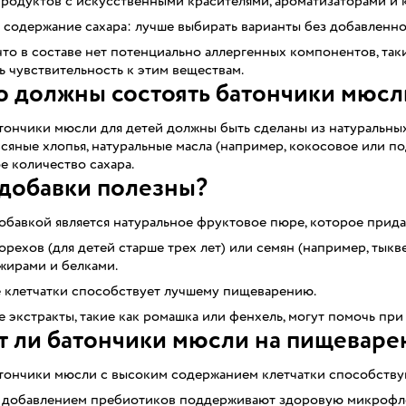
родуктов с искусственными красителями, ароматизаторами и 
содержание сахара: лучше выбирать варианты без добавленно
что в составе нет потенциально аллергенных компонентов, таки
ь чувствительность к этим веществам.
о должны состоять батончики мюсл
тончики мюсли для детей должны быть сделаны из натуральных
сяные хлопья, натуральные масла (например, кокосовое или по
 количество сахара.
добавки полезны?
бавкой является натуральное фруктовое пюре, которое придае
рехов (для детей старше трех лет) или семян (например, тык
жирами и белками.
 клетчатки способствует лучшему пищеварению.
 экстракты, такие как ромашка или фенхель, могут помочь пр
 ли батончики мюсли на пищеваре
тончики мюсли с высоким содержанием клетчатки способству
 добавлением пребиотиков поддерживают здоровую микрофл