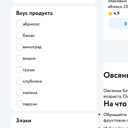
злаковый 
яблоко 25
Вкус продукта
4,9
В
абрикос
банан
виноград
вишня
груша
Овсяны
клубника
Овсяные ба
малина
возраста. О
На что
персик
Обращайте в
черника
Злаки
фруктовое 
яблоко