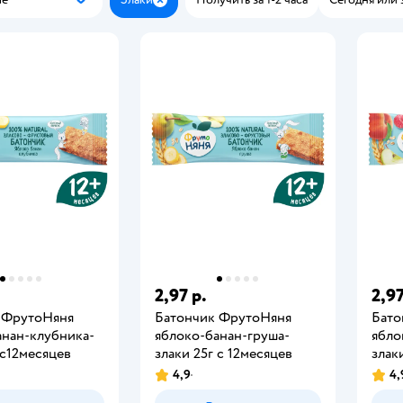
Популярные
Закрыть
2,97 р.
2,97
 ФрутоНяня
Батончик ФрутоНяня
Бато
анан-клубника-
яблоко-банан-груша-
ябло
 с12месяцев
злаки 25г с 12месяцев
злак
4,9
4,