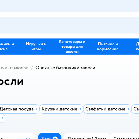
Канцтовары и
зники и
Игрушки и
Питание и
Д
товары для
иена
игры
кормление
к
школы
нчики мюсли
Овсяные батончики мюсли
юсли
Детская посуда
Кружки детские
Салфетки детские
Са
ые
Злаки
Получить за 1-2 часа
Сегодня или 