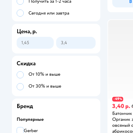
Получить за 1-2 часа
В
Сегодня или завтра
Цена, р.
Скидка
От 10% и выше
От 30% и выше
49
−
%
3,40 р.
Бренд
Батончик 
Органик 
Популярные
овсяный 
Gerber
абрикосом