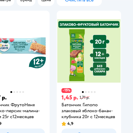
Очистить всё
15
−
%
 р.
1,45 р.
1,71 р.
нчик ФрутоНяня
Батончик Гипопо
ко-персик-малина-
злаковый яблоко-банан-
и 25г с12месяцев
клубника 20г с 12месяцев
9
4,9