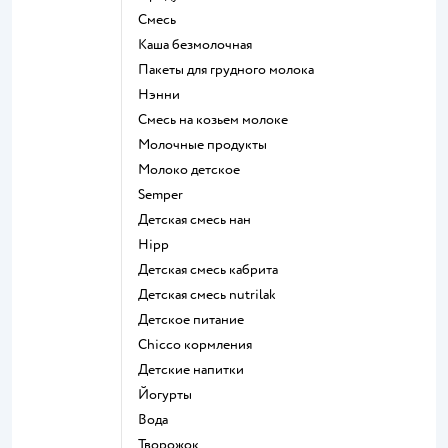
смесь
каша безмолочная
пакеты для грудного молока
нэнни
смесь на козьем молоке
молочные продукты
молоко детское
semper
детская смесь нан
hipp
детская смесь кабрита
детская смесь nutrilak
детское питание
chicco кормления
детские напитки
йогурты
Вода
творожок