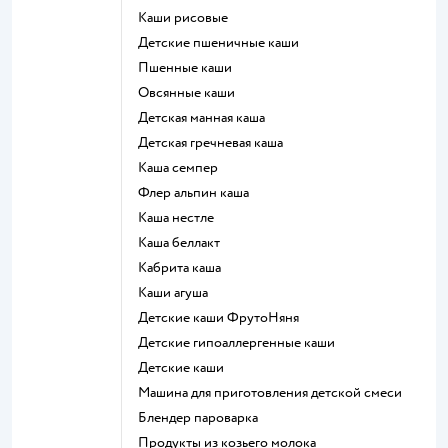
Каши рисовые
Детские пшеничные каши
Пшенные каши
овсянные каши
детская манная каша
детская гречневая каша
каша семпер
флер альпин каша
каша нестле
каша беллакт
кабрита каша
каши агуша
Детские каши ФрутоНяня
Детские гипоаллергенные каши
детские каши
машина для приготовления детской смеси
блендер пароварка
продукты из козьего молока