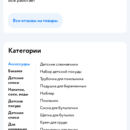
Всë работает
Все отзывы на товары
Категории
Аксессуары
Детские слюнявчики
Бакалея
набор детской посуды
Детские
трубочка для поильника
смеси
подушка для беременных
Напитки,
ниблер
соки, воды
поильник
Детская
посуда
соска для бутылочки
Детские
щетка для бутылок
смеси
крем для груди
Для
кормящих
прокладки для груди