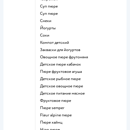
суп пюре
суп пюре
Снеки
йогурты
Соки
компот детский
Закваски для йогуртов
овощное пюре фрутоняня
детское пюре кабачок
пюре фруктовое агуша
детское рыбное пюре
детское овощное пюре
детское питание мясное
фруктовое пюре
пюре semper
fleur alpine пюре
пюре хайнц
hipp пюре