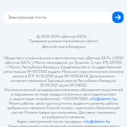
Блог
Обратная связь
Магазины сети
Карта сайта
© 2026 ООО «Детмир БЕЛ»
•
Правовые условия пользования сайтом
Детский мир в
Беларуси
Общество с ограниченной ответственностью «Детмир БЕЛ» ( ООО
«Детмир БЕЛ» ). Место нахождения: ул. Кульман, 3, пом. 319, 220100,
г. Минск, Республика Беларусь. Свидетельство о государственной
регистрации № 0072500 выдано Минским горисполкомом, внесена
запись в ЕГР 01.10.2018 за рег.№ 193143448. Дата внесения
интернет-магазина в Торговый реестр Республики Беларусь:
09.09.2021 за рег.№ 518552.
Уполномоченный продавца рассматривать обращения покупателей
о нарушении их прав, предусмотренных законодательством
о защите прав потребителей: +375173970001,
info@detmir.by
.
Режим работы: заказ круглосуточно, выдача по режиму работы
выбранного магазина. Способ оплаты: наличный и безналичный
расчёт. Оплата товара при получении. Доставка: самовывоз
из выбранного магазина.
Адрес электронной почты продавца:
info@detmir.by
Книга замечаний и предложений интернет-магазина находится