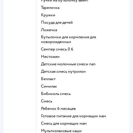
ручки на бутылочку авент
тарелочка
кружки
посуда для детей
ложечка
бутылочки для кормления для
новорожденных
семпер смесь 0 6
нестожен
Детские молочные смеси nan
детская смесь нутрилон
беллакт
симилак
бибиколь смесь
смесь
ребенок 6 месяцев
готовое питание для кормящих мам
смесь для кормящих мам
Мультизлаковые каши