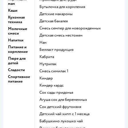
мам
бутылочка для кормления
Каши
детские макароны
Кухонная
детская бакалея
техника
смесь семпер для новорожденных
Молочные
смеси
детская смесь нестожен
Напитки
нан
Питание и
беллакт продукция
кормление
кабрита
Пюре для
детей
нутрилак
Сладости
смесь симилак 1
Спортивное
киндер
питание
киндер кардс
сок сады придонья
агуша сок для беременных
сок детский фрутоняня
детский чай хипп с 1 месяца
бабушкино лукошко чай