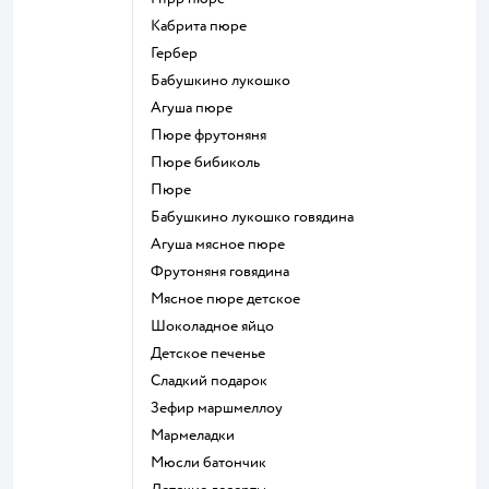
кабрита пюре
гербер
бабушкино лукошко
агуша пюре
пюре фрутоняня
пюре бибиколь
пюре
бабушкино лукошко говядина
агуша мясное пюре
фрутоняня говядина
мясное пюре детское
шоколадное яйцо
детское печенье
сладкий подарок
зефир маршмеллоу
мармеладки
мюсли батончик