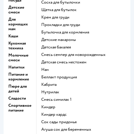
посуда
соска для бутылочки
Детские
щетка для бутылок
смеси
крем для груди
Для
кормящих
прокладки для груди
мам
бутылочка для кормления
Каши
детские макароны
Кухонная
детская бакалея
техника
смесь семпер для новорожденных
Молочные
смеси
детская смесь нестожен
Напитки
нан
Питание и
беллакт продукция
кормление
кабрита
Пюре для
детей
нутрилак
Сладости
смесь симилак 1
Спортивное
киндер
питание
киндер кардс
сок сады придонья
агуша сок для беременных