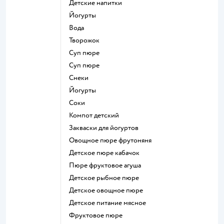
детские напитки
йогурты
Вода
творожок
суп пюре
суп пюре
Снеки
йогурты
Соки
компот детский
Закваски для йогуртов
овощное пюре фрутоняня
детское пюре кабачок
пюре фруктовое агуша
детское рыбное пюре
детское овощное пюре
детское питание мясное
фруктовое пюре