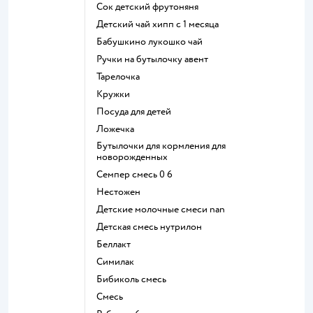
сок детский фрутоняня
детский чай хипп с 1 месяца
бабушкино лукошко чай
ручки на бутылочку авент
тарелочка
кружки
посуда для детей
ложечка
бутылочки для кормления для
новорожденных
семпер смесь 0 6
нестожен
Детские молочные смеси nan
детская смесь нутрилон
беллакт
симилак
бибиколь смесь
смесь