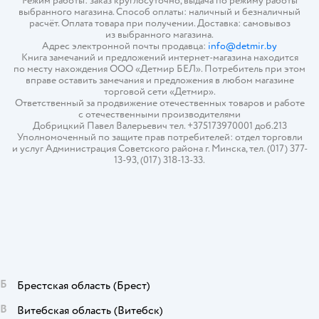
Режим работы: заказ круглосуточно, выдача по режиму работы
выбранного магазина. Способ оплаты: наличный и безналичный
расчёт. Оплата товара при получении. Доставка: самовывоз
из выбранного магазина.
Адрес электронной почты продавца:
info@detmir.by
Книга замечаний и предложений интернет-магазина находится
по месту нахождения ООО «Детмир БЕЛ». Потребитель при этом
вправе оставить замечания и предложения в любом магазине
торговой сети «Детмир».
Ответственный за продвижение отечественных товаров и работе
с отечественными производителями
Добрицкий Павел Валерьевич тел. +375173970001 доб.213
Уполномоченный по защите прав потребителей: отдел торговли
и услуг Администрация Советского района г. Минска, тел. (017) 377-
13-93, (017) 318-13-33.
Б
Брестская область
(Брест)
В
Витебская область
(Витебск)