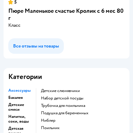
5
Пюре Маленькое счастье Кролик с 6 мес 80
г
Класс
Все отзывы на товары
Категории
Аксессуары
Детские слюнявчики
Бакалея
набор детской посуды
Детские
трубочка для поильника
смеси
подушка для беременных
Напитки,
ниблер
соки, воды
поильник
Детская