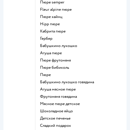
пюре semper
fleur alpine пюре
пюре хайнц
hipp пюре
кабрита пюре
гербер
бабушкино лукошко
агуша пюре
пюре фрутоняня
пюре бибиколь
пюре
бабушкино лукошко говядина
агуша мясное пюре
фрутоняня говядина
мясное пюре детское
шоколадное яйцо
детское печенье
сладкий подарок