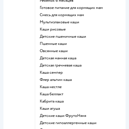
ребенок 6 месяцев
готовое питание для кормящих мам
смесь для кормящих мам
Мультизлаковые каши
Каши рисовые
Детские пшеничные каши
Пшенные каши
овсянные каши
детская манная каша
детская гречневая каша
каша семпер
флер альпин каша
каша нестле
каша беллакт
кабрита каша
каши агуша
Детские каши ФрутоНяня
Детские гипоаллергенные каши