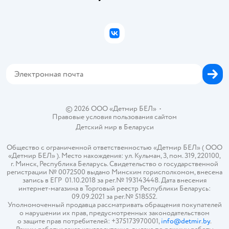
Правила продажи
Подарочные карты
Политика конфиденциальности
Бонусные карты
Политика использования файлов cookie
ВКонтакте
Блог
Обратная связь
Магазины сети
Карта сайта
© 2026 ООО «Детмир БЕЛ»
•
Правовые условия пользования сайтом
Детский мир в
Беларуси
Общество с ограниченной ответственностью «Детмир БЕЛ» ( ООО
«Детмир БЕЛ» ). Место нахождения: ул. Кульман, 3, пом. 319, 220100,
г. Минск, Республика Беларусь. Свидетельство о государственной
регистрации № 0072500 выдано Минским горисполкомом, внесена
запись в ЕГР 01.10.2018 за рег.№ 193143448. Дата внесения
интернет-магазина в Торговый реестр Республики Беларусь:
09.09.2021 за рег.№ 518552.
Уполномоченный продавца рассматривать обращения покупателей
о нарушении их прав, предусмотренных законодательством
о защите прав потребителей: +375173970001,
info@detmir.by
.