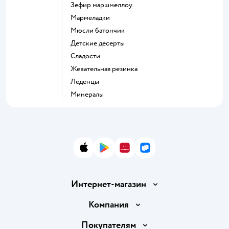
зефир маршмеллоу
мармеладки
мюсли батончик
детские десерты
сладости
жевательная резинка
леденцы
Минералы
App Store
Google Play
AppGallery
RuStore
Интернет-магазин
Доставка и оплата
Компания
Обмен и возврат товара
Вакансии
Покупателям