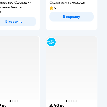
левство Одевашки
Скажи если сможешь
итные Анюта
5
7
В корзину
В корзину
 р.
3,40 р.