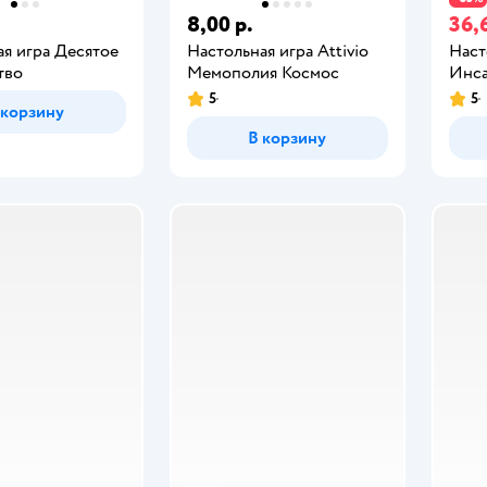
8,00 р.
36,
ая игра Десятое
Настольная игра Attivio
Наст
тво
Мемополия Космос
Инс
5
5
 корзину
В корзину