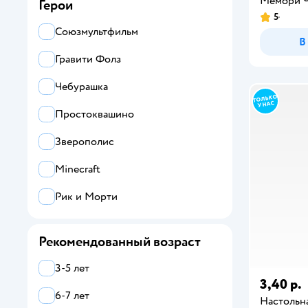
Мемори Ч
Герои
5
Magellan
Союзмультфильм
В
Умные игры
Гравити Фолз
Ocie
Чебурашка
Все
Простоквашино
Attivio
Зверополис
Ball Masquerade
Minecraft
Cosmodrome Games
Рик и Морти
DREAM MAKERS
Рекомендованный возраст
Far far land
3-5 лет
FUNTASTIQUE
3,40 р.
6-7 лет
Настольна
Hape