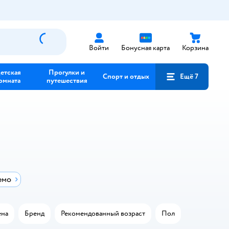
Войти
Бонусная карта
Корзина
етская
Прогулки и
Спорт и отдых
Ещё 7
омната
путешествия
емо
на
Бренд
Рекомендованный возраст
Пол