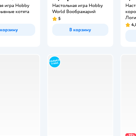
ая игра Hobby
Настольная игра Hobby
Наст
рывные котята
World Воображарий
коро
Логи
5
4,
 корзину
В корзину
35
−
%