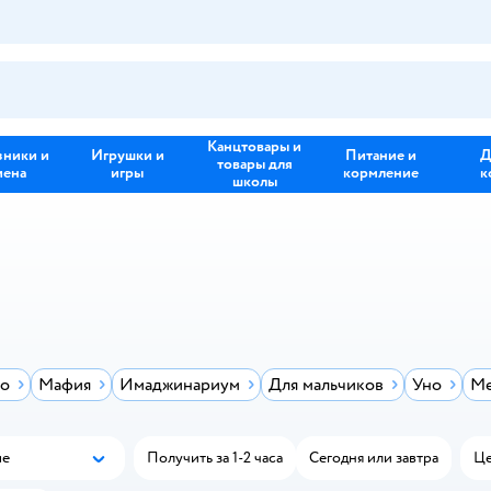
Канцтовары и
зники и
Игрушки и
Питание и
Д
товары для
иена
игры
кормление
к
школы
о
Мафия
Имаджинариум
Для мальчиков
Уно
М
ые
Получить за 1-2 часа
Сегодня или завтра
Це
Популярные