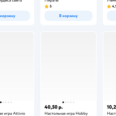
удеса света
Пираты
Мем
5
4,
 корзину
В корзину
40,50 р.
10,2
я игра Attivio
Настольная игра Hobby
Наст