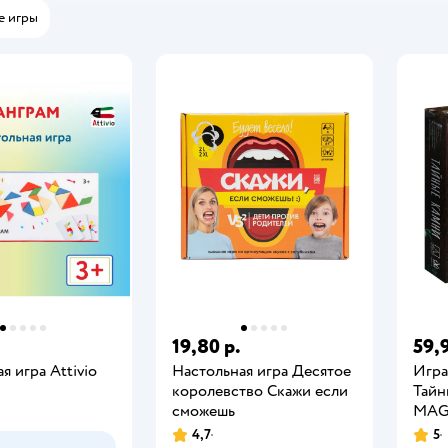
е игры
19,80 р.
59,9
я игра Attivio
Настольная игра Десятое
Игра
королевство Скажи если
Тайн
сможешь
MAG
4,7
5