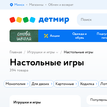
Минск
Магазины
Обмен и возврат
Выбор адреса доставки.
Одежда и
Подгу
Акции
обувь
гиг
Главная
Игрушки и игры
Настольные игры
Настольные игры
394
товара
Монополия
Для двоих
Карточные
Ходилка
Лот
Популярн
Игрушки и игры