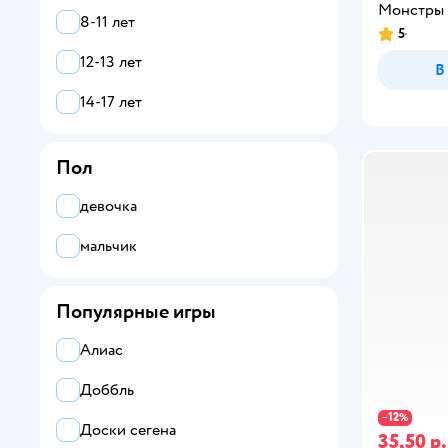
Монстры
8-11 лет
Hasbro Gaming
5
12-13 лет
В
Hobby World
14-17 лет
HTI
KiddiePlay
Пол
LISCIANI
девочка
Magellan
мальчик
Mattel
Популярные игры
NEWSUN
Ocie
Алиас
ORIGAMI
Доббль
12
−
%
Piatnik
Доски сегена
35,50 р.