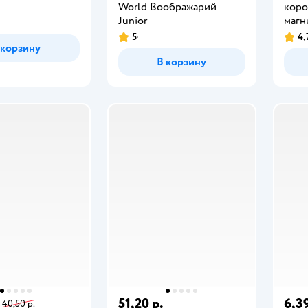
World Воображарий
коро
Junior
магн
5
4,
 корзину
В корзину
51,20 р.
6,39
40,50 р.