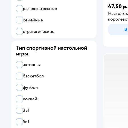
Твистер
47,50 р.
развлекательные
Настольн
Уно
королевс
семейные
Шашки
В
стратегические
ходилка
Тип спортивной настольной
игры
экономические
активная
баскетбол
футбол
хоккей
3в1
5в1