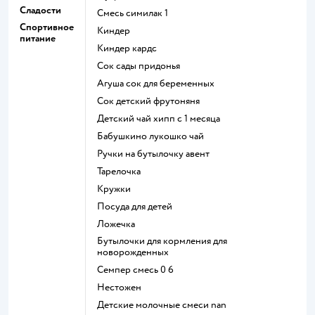
Сладости
смесь симилак 1
Спортивное
киндер
питание
киндер кардс
сок сады придонья
агуша сок для беременных
сок детский фрутоняня
детский чай хипп с 1 месяца
бабушкино лукошко чай
ручки на бутылочку авент
тарелочка
кружки
посуда для детей
ложечка
бутылочки для кормления для
новорожденных
семпер смесь 0 6
нестожен
Детские молочные смеси nan