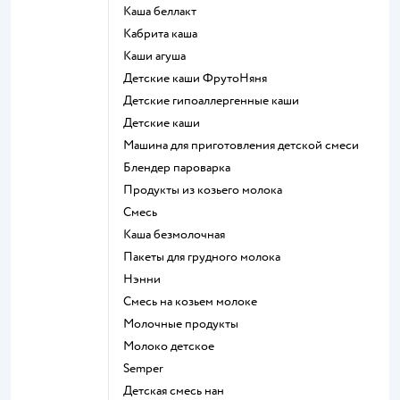
каша беллакт
кабрита каша
каши агуша
Детские каши ФрутоНяня
Детские гипоаллергенные каши
детские каши
машина для приготовления детской смеси
блендер пароварка
продукты из козьего молока
смесь
каша безмолочная
пакеты для грудного молока
нэнни
смесь на козьем молоке
молочные продукты
молоко детское
semper
детская смесь нан