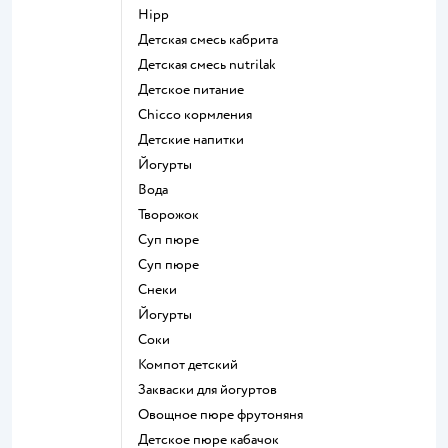
hipp
детская смесь кабрита
детская смесь nutrilak
детское питание
chicco кормления
детские напитки
йогурты
Вода
творожок
суп пюре
суп пюре
Снеки
йогурты
Соки
компот детский
Закваски для йогуртов
овощное пюре фрутоняня
детское пюре кабачок