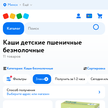
Минск
Ещё
Выбор адреса доставки.
Каталог
Каши детские пшеничные
безмолочные
11
товаров
Категория: Каши безмолочные
Сортировка
Фильтры
Злаки
Получить за 1-2 часа
Сегодня ил
Закрыть
Способ получения
Выберите адрес или магазин
Способ получения