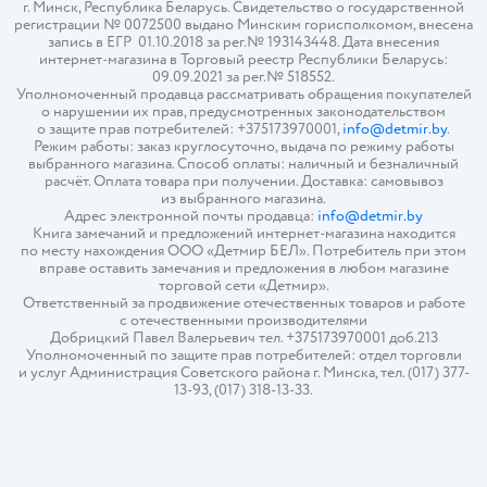
г. Минск, Республика Беларусь. Свидетельство о государственной
регистрации № 0072500 выдано Минским горисполкомом, внесена
запись в ЕГР 01.10.2018 за рег.№ 193143448. Дата внесения
интернет-магазина в Торговый реестр Республики Беларусь:
09.09.2021 за рег.№ 518552.
Уполномоченный продавца рассматривать обращения покупателей
о нарушении их прав, предусмотренных законодательством
о защите прав потребителей: +375173970001,
info@detmir.by
.
Режим работы: заказ круглосуточно, выдача по режиму работы
выбранного магазина. Способ оплаты: наличный и безналичный
расчёт. Оплата товара при получении. Доставка: самовывоз
из выбранного магазина.
Адрес электронной почты продавца:
info@detmir.by
Книга замечаний и предложений интернет-магазина находится
по месту нахождения ООО «Детмир БЕЛ». Потребитель при этом
вправе оставить замечания и предложения в любом магазине
торговой сети «Детмир».
Ответственный за продвижение отечественных товаров и работе
с отечественными производителями
Добрицкий Павел Валерьевич тел. +375173970001 доб.213
Уполномоченный по защите прав потребителей: отдел торговли
и услуг Администрация Советского района г. Минска, тел. (017) 377-
13-93, (017) 318-13-33.