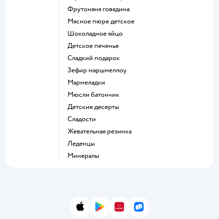
фрутоняня говядина
мясное пюре детское
шоколадное яйцо
детское печенье
сладкий подарок
зефир маршмеллоу
мармеладки
мюсли батончик
детские десерты
сладости
жевательная резинка
леденцы
Минералы
App Store
Google Play
AppGallery
RuStore