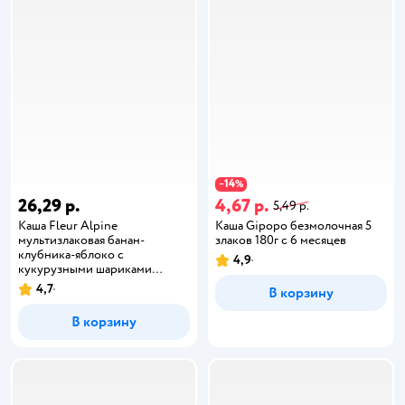
14
−
%
26,29 р.
4,67 р.
5,49 р.
Каша Fleur Alpine
Каша Gipopo безмолочная 5
мультизлаковая банан-
злаков 180г с 6 месяцев
клубника-яблоко с
4,9
кукурузными шариками
овсяными и спельтовыми
4,7
В корзину
хлопьями 200г с 15месяцев
В корзину