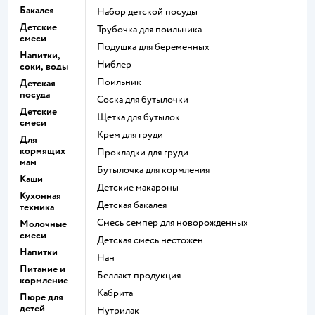
Бакалея
набор детской посуды
Детские
трубочка для поильника
смеси
подушка для беременных
Напитки,
ниблер
соки, воды
поильник
Детская
посуда
соска для бутылочки
Детские
щетка для бутылок
смеси
крем для груди
Для
кормящих
прокладки для груди
мам
бутылочка для кормления
Каши
детские макароны
Кухонная
детская бакалея
техника
смесь семпер для новорожденных
Молочные
смеси
детская смесь нестожен
Напитки
нан
Питание и
беллакт продукция
кормление
кабрита
Пюре для
детей
нутрилак