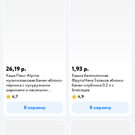
26,19 р.
1,93 р.
Каша Fleur Alpine
Кашка безмолочная
мультизлаковая банан-яблоко-
ФрутоНяня 5злаков яблоко-
черника с кукурузными
банан-клубника 0.2 л с
шариками и овсяными
6месяцев
хлопьями 200г с 12месяцев
4,7
4,9
В корзину
В корзину