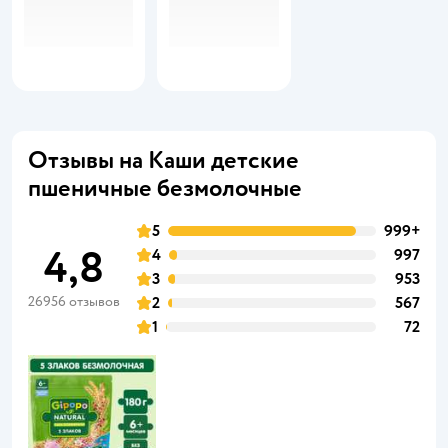
Отзывы на Каши детские
пшеничные безмолочные
5
999+
4,8
4
997
3
953
26956 отзывов
2
567
1
72