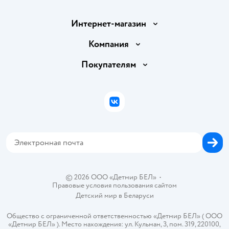
Интернет-магазин
Доставка и оплата
Компания
Обмен и возврат товара
Вакансии
Покупателям
Правила продажи
Подарочные карты
Политика конфиденциальности
Бонусные карты
Политика использования файлов cookie
ВКонтакте
Блог
Обратная связь
Магазины сети
Карта сайта
© 2026 ООО «Детмир БЕЛ»
•
Правовые условия пользования сайтом
Детский мир в
Беларуси
Общество с ограниченной ответственностью «Детмир БЕЛ» ( ООО
«Детмир БЕЛ» ). Место нахождения: ул. Кульман, 3, пом. 319, 220100,