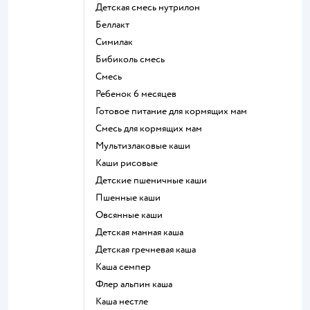
детская смесь нутрилон
беллакт
симилак
бибиколь смесь
смесь
ребенок 6 месяцев
готовое питание для кормящих мам
смесь для кормящих мам
Мультизлаковые каши
Каши рисовые
Детские пшеничные каши
Пшенные каши
овсянные каши
детская манная каша
детская гречневая каша
каша семпер
флер альпин каша
каша нестле