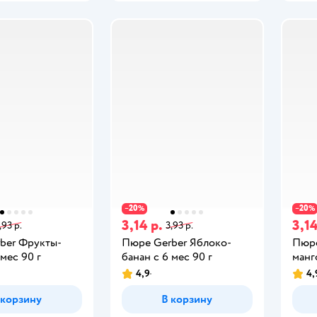
20
20
−
%
−
%
3,14 р.
3,14
,93 р.
3,93 р.
ber Фрукты-
Пюре Gerber Яблоко-
Пюре
 мес 90 г
банан с 6 мес 90 г
манг
4,9
4,
 корзину
В корзину