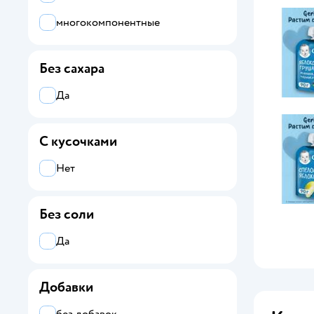
Маленькое счастье
многокомпонентные
Непоседа
Сочный перекус
Без сахара
Топтышка
Да
Фиксики
С кусочками
Фруто
Нет
ФрутоНяня
Без соли
Да
Добавки