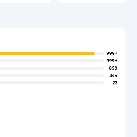
999+
999+
858
344
23