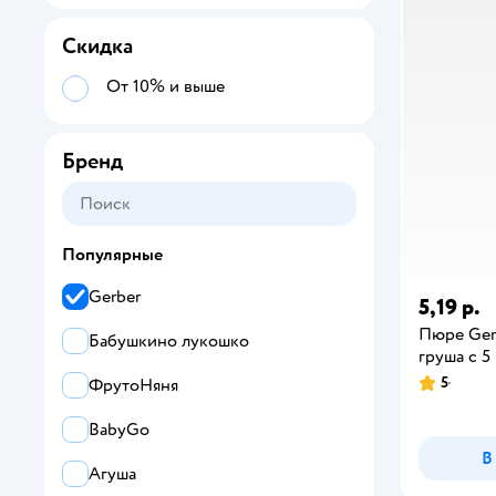
Скидка
От 10% и выше
Бренд
Популярные
Gerber
5,19 р.
Пюре Ger
Бабушкино лукошко
груша с 5 
5
ФрутоНяня
BabyGo
В
Агуша