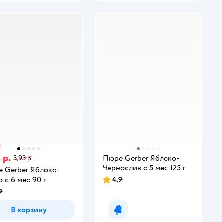
 р.
Пюре Gerber Яблоко-
3,93 р.
Чернослив с 5 мес 125 г
 Gerber Яблоко-
о с 6 мес 90 г
4,9
9
В корзину
Уведомить о появлении