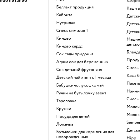
ное питание
кабри
беллакт продукция
каши 
кабрита
Детс
нутрилак
Детс
смесь симилак 1
детск
киндер
машина для приготовления
детско
киндер кардс
бленд
сок сады придонья
прод
агуша сок для беременных
смесь
сок детский фрутоняня
каша 
детский чай хипп с 1 месяца
пакет
бабушкино лукошко чай
нэнни
ручки на бутылочку авент
смесь
тарелочка
моло
кружки
моло
посуда для детей
sempe
ложечка
детск
бутылочки для кормления для
новорожденных
hipp