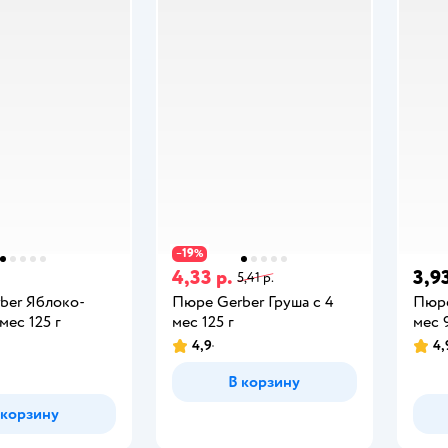
19
−
%
4,33 р.
3,93
5,41 р.
ber Яблоко-
Пюре Gerber Груша с 4
Пюре
мес 125 г
мес 125 г
мес 
4,9
4,
В корзину
 корзину