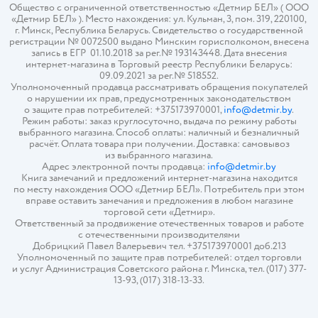
Общество с ограниченной ответственностью «Детмир БЕЛ» ( ООО
«Детмир БЕЛ» ). Место нахождения: ул. Кульман, 3, пом. 319, 220100,
г. Минск, Республика Беларусь. Свидетельство о государственной
регистрации № 0072500 выдано Минским горисполкомом, внесена
запись в ЕГР 01.10.2018 за рег.№ 193143448. Дата внесения
интернет-магазина в Торговый реестр Республики Беларусь:
09.09.2021 за рег.№ 518552.
Уполномоченный продавца рассматривать обращения покупателей
о нарушении их прав, предусмотренных законодательством
о защите прав потребителей: +375173970001,
info@detmir.by
.
Режим работы: заказ круглосуточно, выдача по режиму работы
выбранного магазина. Способ оплаты: наличный и безналичный
расчёт. Оплата товара при получении. Доставка: самовывоз
из выбранного магазина.
Адрес электронной почты продавца:
info@detmir.by
Книга замечаний и предложений интернет-магазина находится
по месту нахождения ООО «Детмир БЕЛ». Потребитель при этом
вправе оставить замечания и предложения в любом магазине
торговой сети «Детмир».
Ответственный за продвижение отечественных товаров и работе
с отечественными производителями
Добрицкий Павел Валерьевич тел. +375173970001 доб.213
Уполномоченный по защите прав потребителей: отдел торговли
и услуг Администрация Советского района г. Минска, тел. (017) 377-
13-93, (017) 318-13-33.