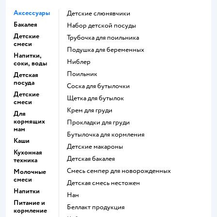
Аксессуары
Детские слюнявчики
Бакалея
набор детской посуды
Детские
трубочка для поильника
смеси
подушка для беременных
Напитки,
ниблер
соки, воды
поильник
Детская
посуда
соска для бутылочки
Детские
щетка для бутылок
смеси
крем для груди
Для
кормящих
прокладки для груди
мам
бутылочка для кормления
Каши
детские макароны
Кухонная
детская бакалея
техника
смесь семпер для новорожденных
Молочные
смеси
детская смесь нестожен
Напитки
нан
Питание и
беллакт продукция
кормление