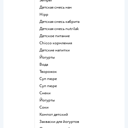
semper
детская смесь нан
hipp
детская смесь кабрита
детская смесь nutrilak
детское питание
chicco кормления
детские напитки
йогурты
Вода
творожок
суп пюре
суп пюре
Снеки
йогурты
Соки
компот детский
Закваски для йогуртов