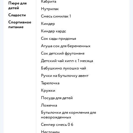
кабрита
Пюре для
детей
нутрилак
Сладости
смесь симилак 1
Спортивное
киндер
питание
киндер кардс
сок сады придонья
агуша сок для беременных
сок детский фрутоняня
детский чай хипп с 1 месяца
бабушкино лукошко чай
ручки на бутылочку авент
тарелочка
кружки
посуда для детей
ложечка
бутылочки для кормления для
новорожденных
семпер смесь 0 6
нестожен