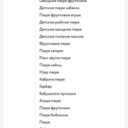
овощное пюре фрутоняня
детское пюре кабачок
пюре фруктовое агуша
детское рыбное пюре
детское овощное пюре
детское питание мясное
фруктовое пюре
пюре semper
fleur alpine пюре
пюре хайнц
hipp пюре
кабрита пюре
гербер
бабушкино лукошко
агуша пюре
пюре фрутоняня
пюре бибиколь
пюре