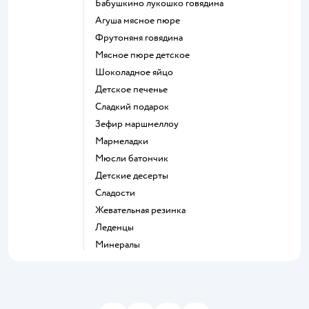
бабушкино лукошко говядина
агуша мясное пюре
фрутоняня говядина
мясное пюре детское
шоколадное яйцо
детское печенье
сладкий подарок
зефир маршмеллоу
мармеладки
мюсли батончик
детские десерты
сладости
жевательная резинка
леденцы
Минералы