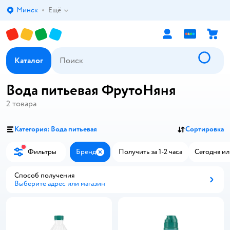
Минск
Ещё
Выбор адреса доставки.
Каталог
Вода питьевая ФрутоНяня
2
товара
Категория: Вода питьевая
Сортировка
Фильтры
Бренд
Получить за 1-2 часа
Сегодня ил
Закрыть
Способ получения
Выберите адрес или магазин
Способ получения