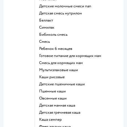
Детские молочные смеси nan
детская смесь нутрилон
беллакт
симилак
бибиколь смесь
смесь
ребенок 6 месяцев
готовое питание для кормящих мам
смесь для кормящих мам
Мультизлаковые каши
Каши рисовые
Детские пшеничные каши
Пшенные каши
овсянные каши
детская манная каша
детская гречневая каша
каша семпер
флер альпин каша