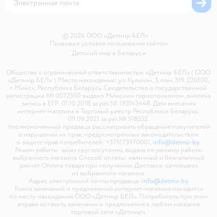
© 2026 ООО «Детмир БЕЛ»
•
Правовые условия пользования сайтом
Детский мир в
Беларуси
Общество с ограниченной ответственностью «Детмир БЕЛ» ( ООО
«Детмир БЕЛ» ). Место нахождения: ул. Кульман, 3, пом. 319, 220100,
г. Минск, Республика Беларусь. Свидетельство о государственной
регистрации № 0072500 выдано Минским горисполкомом, внесена
запись в ЕГР 01.10.2018 за рег.№ 193143448. Дата внесения
интернет-магазина в Торговый реестр Республики Беларусь:
09.09.2021 за рег.№ 518552.
Уполномоченный продавца рассматривать обращения покупателей
о нарушении их прав, предусмотренных законодательством
о защите прав потребителей: +375173970001,
info@detmir.by
.
Режим работы: заказ круглосуточно, выдача по режиму работы
выбранного магазина. Способ оплаты: наличный и безналичный
расчёт. Оплата товара при получении. Доставка: самовывоз
из выбранного магазина.
Адрес электронной почты продавца:
info@detmir.by
Книга замечаний и предложений интернет-магазина находится
по месту нахождения ООО «Детмир БЕЛ». Потребитель при этом
вправе оставить замечания и предложения в любом магазине
торговой сети «Детмир».