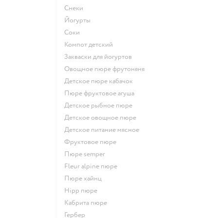
Снеки
йогурты
Соки
компот детский
Закваски для йогуртов
овощное пюре фрутоняня
детское пюре кабачок
пюре фруктовое агуша
детское рыбное пюре
детское овощное пюре
детское питание мясное
фруктовое пюре
пюре semper
fleur alpine пюре
пюре хайнц
hipp пюре
кабрита пюре
гербер