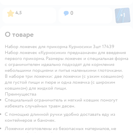
Фото пол
Рейтинг:
Вопросов:
4,5
0
+
1
Откры
О товаре
Набор ложечек для прикорма Курносики 3шт 17439
Набор ложечек «Курносики» предназначен для введения
первого прикорма. Размеры ложечек и специальная форма
с ограничителем идеально подходят для кормления
небольшими порциями и питья маленькими глоточками.
В наборе три ложечки: две ложечки (с узким ковшиком)
для густой пищи и пюре и одна ложечка (с широким
ковшиком) для жидкой пищи.
Преимущества
Специальный ограничитель и мягкий ковшик помогут
избежать случайных травм десен.
С помощью длинной ручки удобно доставать еду из
контейнеров и баночек.
Ложечки изготовлены из безопасных материалов, не