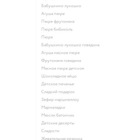
бабушкино лукошко
агуша пюре
пюре фрутоняня
пюре бибиколь
пюре
бабушкино лукошко говядина
агуша мясное пюре
фрутоняня говядина
мясное пюре детское
шоколадное яйцо
детское печенье
сладкий подарок
зефир маршмеллоу
мармеладки
мюсли батончик
детские десерты
сладости
жевательная резинка