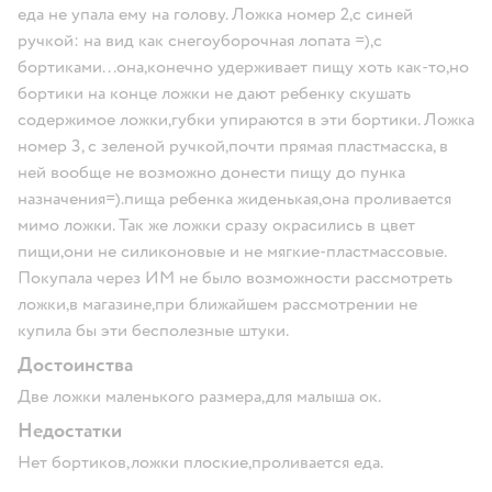
еда не упала ему на голову. Ложка номер 2,с синей
ручкой: на вид как снегоуборочная лопата =),с
бортиками...она,конечно удерживает пищу хоть как-то,но
бортики на конце ложки не дают ребенку скушать
содержимое ложки,губки упираются в эти бортики. Ложка
номер 3, с зеленой ручкой,почти прямая пластмасска, в
ней вообще не возможно донести пищу до пунка
назначения=).пища ребенка жиденькая,она проливается
мимо ложки. Так же ложки сразу окрасились в цвет
пищи,они не силиконовые и не мягкие-пластмассовые.
Покупала через ИМ не было возможности рассмотреть
ложки,в магазине,при ближайшем рассмотрении не
купила бы эти бесполезные штуки.
Достоинства
Две ложки маленького размера,для малыша ок.
Недостатки
Нет бортиков,ложки плоские,проливается еда.