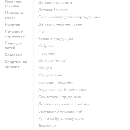
Кухонная
детские макароны
техника
детская бакалея
Молочные
смесь семпер для новорожденных
смеси
детская смесь нестожен
Напитки
Питание и
нан
кормление
беллакт продукция
Пюре для
кабрита
детей
нутрилак
Сладости
смесь симилак 1
Спортивное
питание
киндер
киндер кардс
сок сады придонья
агуша сок для беременных
сок детский фрутоняня
детский чай хипп с 1 месяца
бабушкино лукошко чай
ручки на бутылочку авент
тарелочка