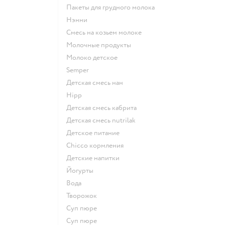
пакеты для грудного молока
нэнни
смесь на козьем молоке
молочные продукты
молоко детское
semper
детская смесь нан
hipp
детская смесь кабрита
детская смесь nutrilak
детское питание
chicco кормления
детские напитки
йогурты
Вода
творожок
суп пюре
суп пюре