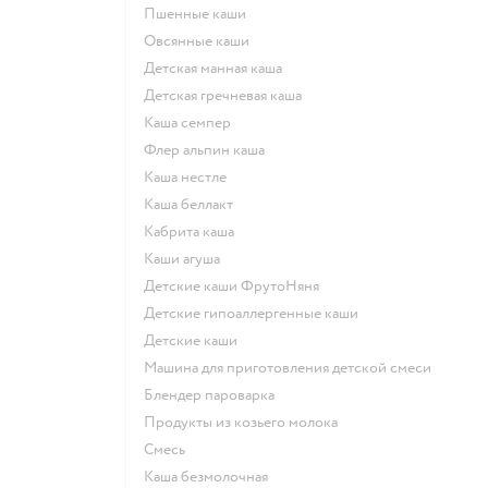
Пшенные каши
овсянные каши
детская манная каша
детская гречневая каша
каша семпер
флер альпин каша
каша нестле
каша беллакт
кабрита каша
каши агуша
Детские каши ФрутоНяня
Детские гипоаллергенные каши
детские каши
машина для приготовления детской смеси
блендер пароварка
продукты из козьего молока
смесь
каша безмолочная