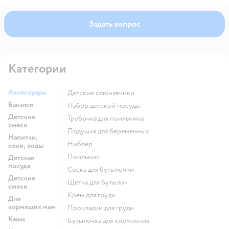
Задать вопрос
Категории
Аксессуары
Детские слюнявчики
Бакалея
набор детской посуды
Детские
трубочка для поильника
смеси
подушка для беременных
Напитки,
ниблер
соки, воды
поильник
Детская
посуда
соска для бутылочки
Детские
щетка для бутылок
смеси
крем для груди
Для
кормящих мам
прокладки для груди
Каши
бутылочка для кормления