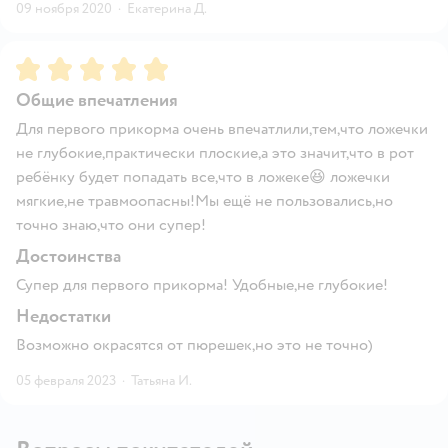
09 ноября 2020
·
Екатерина Д.
Рейтинг:
5
Общие впечатления
Для первого прикорма очень впечатлили,тем,что ложечки
не глубокие,практически плоские,а это значит,что в рот
ребёнку будет попадать все,что в ложеке😆 ложечки
мягкие,не травмоопасны!Мы ещё не пользовались,но
точно знаю,что они супер!
Достоинства
Супер для первого прикорма! Удобные,не глубокие!
Недостатки
Возможно окрасятся от пюрешек,но это не точно)
05 февраля 2023
·
Татьяна И.