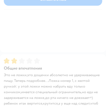
Рейтинг:
2
Общие впечатления
Это не ложки,это дощечки абсолютно не удерживающие
пищу. Теперь подробнее...Ложка номер 1, с желтой
ручкой: у этой ложки можно набрать еду только
кончиком,имеется специальный ограничитель,но еда не
задерживается на ложке,до рта ничего не доезжает=)
ребенок итак вертится,крутится,а у еще над следит,чтоб