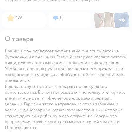
Фото по
Фото пользовател
Фото пользо
Рейтинг:
Вопросов:
4,9
0
+
6
Открыть га
О товаре
Ёршик lubby позволяет эффективно очистить детские
бутылочки и поильники. Мягкий материал удаляет остатки
пищи, исключая возможность появления микротрещин.
Удобная и длинная ручка ёршика делает его прекрасным
помощником в уходе за любой детской бутылочкой или
поильником.
Ёршик lubby относятся к товарам последующего
использования. В этом направлении используются яркие,
динамичные цвета – фиолетовый, красный, желтый,
зеленый. Героями этого направления стали забавные и
веселые динозаврики космо-путешественники, которые
станут друзьями ребенку в его открытиях. Товары это
направления можно легко отличить по яркой упаковке.
Преимущества: