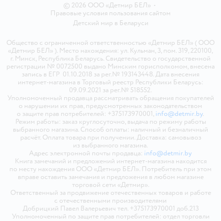
© 2026 ООО «Детмир БЕЛ»
•
Правовые условия пользования сайтом
Детский мир в
Беларуси
Общество с ограниченной ответственностью «Детмир БЕЛ» ( ООО
«Детмир БЕЛ» ). Место нахождения: ул. Кульман, 3, пом. 319, 220100,
г. Минск, Республика Беларусь. Свидетельство о государственной
регистрации № 0072500 выдано Минским горисполкомом, внесена
запись в ЕГР 01.10.2018 за рег.№ 193143448. Дата внесения
интернет-магазина в Торговый реестр Республики Беларусь:
09.09.2021 за рег.№ 518552.
Уполномоченный продавца рассматривать обращения покупателей
о нарушении их прав, предусмотренных законодательством
о защите прав потребителей: +375173970001,
info@detmir.by
.
Режим работы: заказ круглосуточно, выдача по режиму работы
выбранного магазина. Способ оплаты: наличный и безналичный
расчёт. Оплата товара при получении. Доставка: самовывоз
из выбранного магазина.
Адрес электронной почты продавца:
info@detmir.by
Книга замечаний и предложений интернет-магазина находится
по месту нахождения ООО «Детмир БЕЛ». Потребитель при этом
вправе оставить замечания и предложения в любом магазине
торговой сети «Детмир».
Ответственный за продвижение отечественных товаров и работе
с отечественными производителями
Добрицкий Павел Валерьевич тел. +375173970001 доб.213
Уполномоченный по защите прав потребителей: отдел торговли