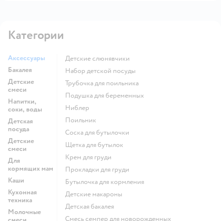
Категории
Аксессуары
Детские слюнявчики
Бакалея
набор детской посуды
Детские
трубочка для поильника
смеси
подушка для беременных
Напитки,
ниблер
соки, воды
поильник
Детская
посуда
соска для бутылочки
Детские
щетка для бутылок
смеси
крем для груди
Для
кормящих мам
прокладки для груди
Каши
бутылочка для кормления
Кухонная
детские макароны
техника
детская бакалея
Молочные
смесь семпер для новорожденных
смеси