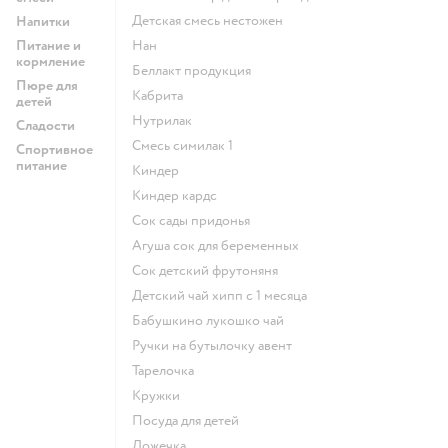
детская смесь нестожен
Напитки
Питание и
нан
кормление
беллакт продукция
Пюре для
кабрита
детей
нутрилак
Сладости
смесь симилак 1
Спортивное
питание
киндер
киндер кардс
сок сады придонья
агуша сок для беременных
сок детский фрутоняня
детский чай хипп с 1 месяца
бабушкино лукошко чай
ручки на бутылочку авент
тарелочка
кружки
посуда для детей
ложечка