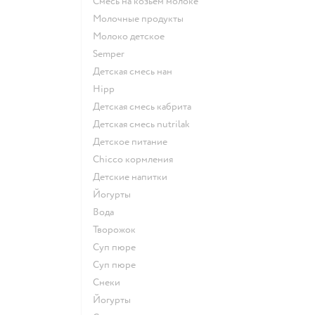
смесь на козьем молоке
молочные продукты
молоко детское
semper
детская смесь нан
hipp
детская смесь кабрита
детская смесь nutrilak
детское питание
chicco кормления
детские напитки
йогурты
Вода
творожок
суп пюре
суп пюре
Снеки
йогурты