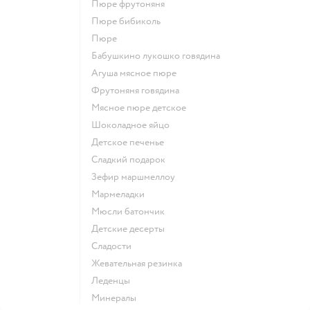
пюре фрутоняня
пюре бибиколь
пюре
бабушкино лукошко говядина
агуша мясное пюре
фрутоняня говядина
мясное пюре детское
шоколадное яйцо
детское печенье
сладкий подарок
зефир маршмеллоу
мармеладки
мюсли батончик
детские десерты
сладости
жевательная резинка
леденцы
Минералы