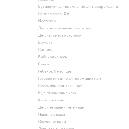
бутылочки для кормления для новорожденных
семпер смесь 0 6
нестожен
Детские молочные смеси nan
детская смесь нутрилон
беллакт
симилак
бибиколь смесь
смесь
ребенок 6 месяцев
готовое питание для кормящих мам
смесь для кормящих мам
Мультизлаковые каши
Каши рисовые
Детские пшеничные каши
Пшенные каши
овсянные каши
детская манная каша