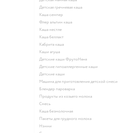
детская гречневая каша
каша семпер
флер альпин каша
каша нестле
каша беллакт
кабрита каша
каши агуша
Детские каши ФрутоНяня
Детские гипоаллергенные каши
детские каши
машина для приготовления детской смеси
блендер пароварка
продукты из козьего молока
смесь
каша безмолочная
пакеты для грудного молока
нэнни