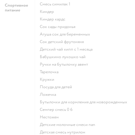
смесь симилак 1
Спортивное
питание
киндер
киндер кардс
сок сады придонья
агуша сок для беременных
сок детский фрутоняня
детский чай хипп с 1 месяца
бабушкино лукошко чай
ручки на бутылочку авент
тарелочка
кружки
посуда для детей
ложечка
бутылочки для кормления для новорожденных
семпер смесь 0 6
нестожен
Детские молочные смеси nan
детская смесь нутрилон