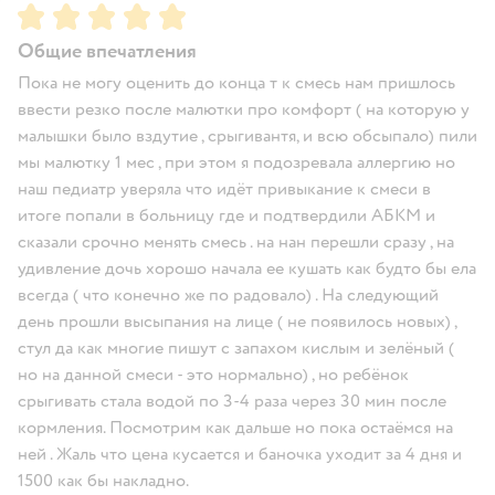
Рейтинг:
5
Общие впечатления
Пока не могу оценить до конца т к смесь нам пришлось
ввести резко после малютки про комфорт ( на которую у
малышки было вздутие , срыгивантя, и всю обсыпало) пили
мы малютку 1 мес , при этом я подозревала аллергию но
наш педиатр уверяла что идёт привыкание к смеси в
итоге попали в больницу где и подтвердили АБКМ и
сказали срочно менять смесь . на нан перешли сразу , на
удивление дочь хорошо начала ее кушать как будто бы ела
всегда ( что конечно же по радовало) . На следующий
день прошли высыпания на лице ( не появилось новых) ,
стул да как многие пишут с запахом кислым и зелёный (
но на данной смеси - это нормально) , но ребёнок
срыгивать стала водой по 3-4 раза через 30 мин после
кормления. Посмотрим как дальше но пока остаёмся на
ней . Жаль что цена кусается и баночка уходит за 4 дня и
1500 как бы накладно.