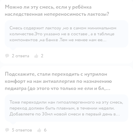
Можно ли эту смесь, если у ребёнка
наследственная непереносимость лактозы?
Смесь содержит лактозу ,но в самом минимальном
Открыть вопрос
количестве.Это указано не в составе , а в таблице
компонентов ,на банке .Тем не менее нам ее
выписали при непереносимости лактозы.Пьем уже 5
месяцев.
2 ответа
2
Подскажите, стали переходить с нутрилон
комфорт на нан антиаллергия по назначению
педиатра (до этого что только не ели и бл,
антирефлюкс, мамако, ненни. Улучшения не было.
Срыгивания, то запор то вода, сыпь, газы, живот
Тоже переходили нан гипоаллергенного на эту смесь,
Открыть вопрос
переход должен быть плавным, в течении недели.
как мяч, колики). Нам почти 3 мес, ребёнок не
Добавляете по 30мл новой смеси в первый день в
хочет есть эту смесь и все тут. С боем 80мл
одно кормление, далее второй день 2 кормления по
стабильно и все. Кто как договаривался? Если
30 мл (новой смеси). И так доводите до основного
5 ответов
6
такой маленький объем съедает за раз, можно ли
объема. Смешивать в разных бутылках. Т.е 30 мл