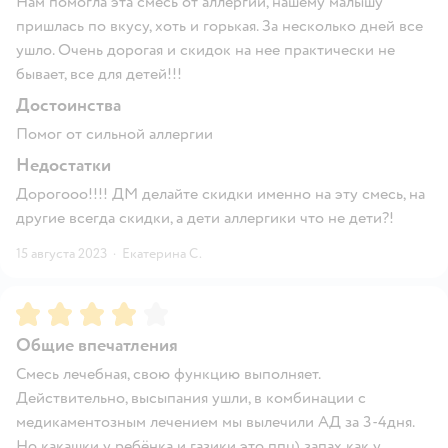
Нам помогла эта смесь от аллергии, нашему малышу
пришлась по вкусу, хоть и горькая. За несколько дней все
ушло. Очень дорогая и скидок на нее практически не
бывает, все для детей!!!
Достоинства
Помог от сильной аллергии
Недостатки
Дорогооо!!!! ДМ делайте скидки именно на эту смесь, на
другие всегда скидки, а дети аллергики что не дети?!
15 августа 2023
·
Екатерина С.
Рейтинг:
4
Общие впечатления
Смесь лечебная, свою функцию выполняет.
Действительно, высыпания ушли, в комбинации с
медикаментозным лечением мы вылечили АД за 3-4дня.
Но какашки у ребёнка и газики это ппц) запах как у