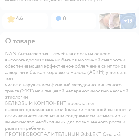
Фото по
Фото пользовател
Фото пользо
Рейтинг:
Вопросов:
4,6
0
+
19
Открыть га
О товаре
NAN Антиаллергия – лечебная смесь на основе
высокогидролизованных белков молочной сыворотки,
обеспечивающая эффективное облегчение симптомов
аллергии к белкам коровьего молока (АБКМ) у детей, в
том
числе с нарушением функций желудочно-кишечного
тракта (ЖКТ) или пищевой непереносимостью неясной
этиологии
БЕЛКОВЫЙ КОМПОНЕНТ
представлен
высокогидролизованными белками молочной сыворотки,
отличающиеся адекватным содержанием незаменимых
аминокислот, необходимых для полноценного роста и
развития ребенка.
ПРОТИВОВОСПАЛИТЕЛЬНЫЙ ЭФФЕКТ
Омега-3