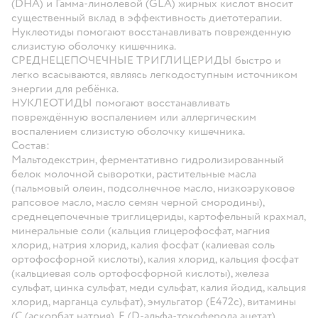
(DHA) и Гамма-линолевой (GLA) жирных кислот вносит
существенный вклад в эффективность диетотерапии.
Нуклеотиды помогают восстанавливать поврежденную
слизистую оболочку кишечника.
СРЕДНЕЦЕПОЧЕЧНЫЕ ТРИГЛИЦЕРИДЫ
быстро и
легко всасываются, являясь легкодоступным источником
энергии для ребёнка.
НУКЛЕОТИДЫ
помогают восстанавливать
повреждённую воспалением или аллергическим
воспалением слизистую оболочку кишечника.
Состав:
Мальтодекстрин, ферментативно гидролизированный
белок молочной сыворотки, растительные масла
(пальмовый олеин, подсолнечное масло, низкоэруковое
рапсовое масло, масло семян черной смородины),
среднецепочечные триглицериды, картофельный крахмал,
минеральные соли (кальция глицерофосфат, магния
хлорид, натрия хлорид, калия фосфат (калиевая соль
ортофосфорной кислоты), калия хлорид, кальция фосфат
(кальциевая соль ортофосфорной кислоты), железа
сульфат, цинка сульфат, меди сульфат, калия йодид, кальция
хлорид, марганца сульфат), эмульгатор (Е472с), витамины
(С (аскорбат натрия), Е (D-альфа-токоферола ацетат),