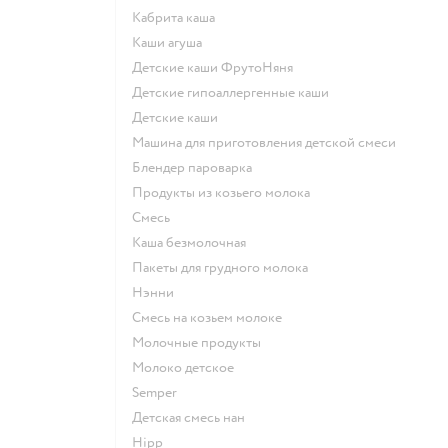
кабрита каша
каши агуша
Детские каши ФрутоНяня
Детские гипоаллергенные каши
детские каши
машина для приготовления детской смеси
блендер пароварка
продукты из козьего молока
смесь
каша безмолочная
пакеты для грудного молока
нэнни
смесь на козьем молоке
молочные продукты
молоко детское
semper
детская смесь нан
hipp