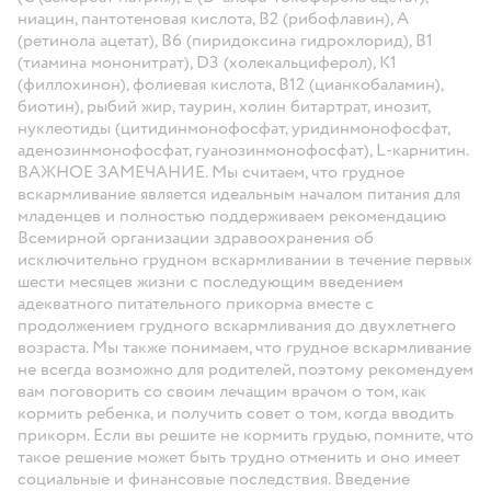
ниацин, пантотеновая кислота, В2 (рибофлавин), А
(ретинола ацетат), В6 (пиридоксина гидрохлорид), B1
(тиамина мононитрат), D3 (холекальциферол), К1
(филлохинон), фолиевая кислота, В12 (цианкобаламин),
биотин), рыбий жир, таурин, холин битартрат, инозит,
нуклеотиды (цитидинмонофосфат, уридинмонофосфат,
аденозинмонофосфат, гуанозинмонофосфат), L-карнитин.
ВАЖНОЕ ЗАМЕЧАНИЕ.
Мы считаем, что грудное
вскармливание является идеальным началом питания для
младенцев и полностью поддерживаем рекомендацию
Всемирной организации здравоохранения об
исключительно грудном вскармливании в течение первых
шести месяцев жизни с последующим введением
адекватного питательного прикорма вместе с
продолжением грудного вскармливания до двухлетнего
возраста. Мы также понимаем, что грудное вскармливание
не всегда возможно для родителей, поэтому рекомендуем
вам поговорить со своим лечащим врачом о том, как
кормить ребенка, и получить совет о том, когда вводить
прикорм. Если вы решите не кормить грудью, помните, что
такое решение может быть трудно отменить и оно имеет
социальные и финансовые последствия. Введение