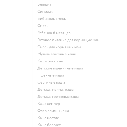
беллакт
симилак
бибиколь смесь
смесь
ребенок 6 месяцев
готовое питание для кормящих мам
смесь для кормящих мам
Мультизлаковые каши
Каши рисовые
Детские пшеничные каши
Пшенные каши
овсянные каши
детская манная каша
детская гречневая каша
каша семпер
флер альпин каша
каша нестле
каша беллакт