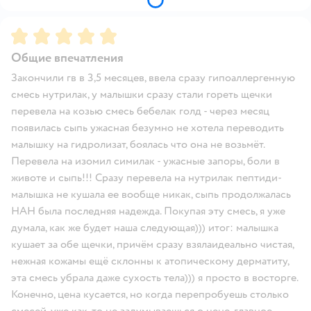
Рейтинг:
5
Общие впечатления
Закончили гв в 3,5 месяцев, ввела сразу гипоаллергенную
смесь нутрилак, у малышки сразу стали гореть щечки
перевела на козью смесь бебелак голд - через месяц
появилась сыпь ужасная безумно не хотела переводить
малышку на гидролизат, боялась что она не возьмёт.
Перевела на изомил симилак - ужасные запоры, боли в
животе и сыпь!!! Сразу перевела на нутрилак пептиди-
малышка не кушала ее вообще никак, сыпь продолжалась
НАН была последняя надежда. Покупая эту смесь, я уже
думала, как же будет наша следующая))) итог: малышка
кушает за обе щечки, причём сразу взялаидеально чистая,
нежная кожамы ещё склонны к атопическому дерматиту,
эта смесь убрала даже сухость тела))) я просто в восторге.
Конечно, цена кусается, но когда перепробуешь столько
смесей, уже как-то не задумываешься о цене, главное