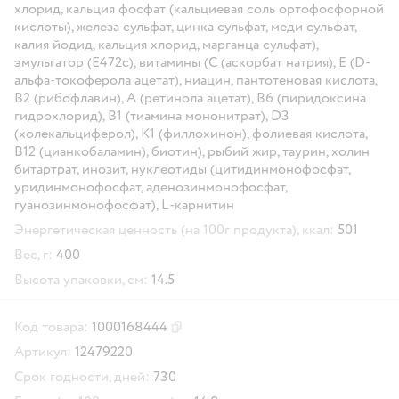
хлорид, кальция фосфат (кальциевая соль ортофосфорной
кислоты), железа сульфат, цинка сульфат, меди сульфат,
калия йодид, кальция хлорид, марганца сульфат),
эмульгатор (Е472с), витамины (С (аскорбат натрия), Е (D-
альфа-токоферола ацетат), ниацин, пантотеновая кислота,
В2 (рибофлавин), А (ретинола ацетат), В6 (пиридоксина
гидрохлорид), B1 (тиамина мононитрат), D3
(холекальциферол), К1 (филлохинон), фолиевая кислота,
В12 (цианкобаламин), биотин), рыбий жир, таурин, холин
битартрат, инозит, нуклеотиды (цитидинмонофосфат,
уридинмонофосфат, аденозинмонофосфат,
гуанозинмонофосфат), L-карнитин
Энергетическая ценность (на 100г продукта), ккал:
501
Вес, г:
400
Высота упаковки, см:
14.5
Код товара:
1000168444
Скопировать код товара
Артикул:
12479220
Срок годности, дней:
730