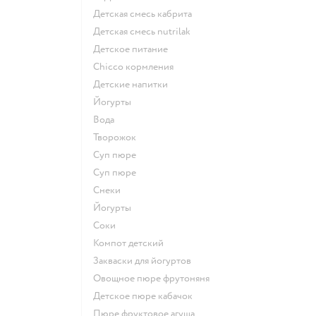
детская смесь кабрита
детская смесь nutrilak
детское питание
chicco кормления
детские напитки
йогурты
Вода
творожок
суп пюре
суп пюре
Снеки
йогурты
Соки
компот детский
Закваски для йогуртов
овощное пюре фрутоняня
детское пюре кабачок
пюре фруктовое агуша