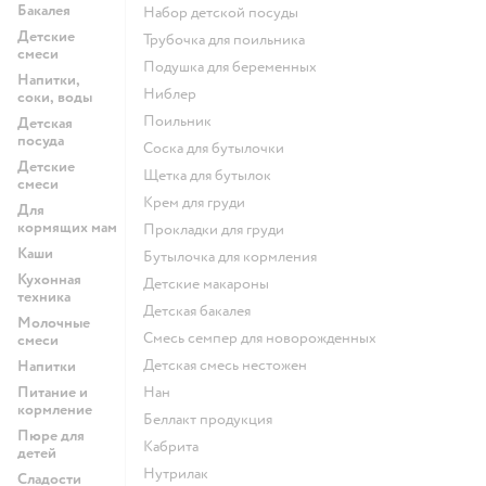
Бакалея
набор детской посуды
Детские
трубочка для поильника
смеси
подушка для беременных
Напитки,
ниблер
соки, воды
поильник
Детская
посуда
соска для бутылочки
Детские
щетка для бутылок
смеси
крем для груди
Для
кормящих мам
прокладки для груди
Каши
бутылочка для кормления
Кухонная
детские макароны
техника
детская бакалея
Молочные
смесь семпер для новорожденных
смеси
детская смесь нестожен
Напитки
Питание и
нан
кормление
беллакт продукция
Пюре для
кабрита
детей
нутрилак
Сладости