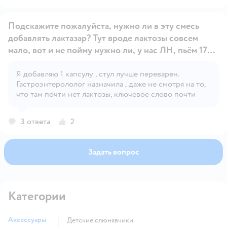
кормить не каждые 3ч, а чаще? И сколько ждать,
(новой смеси) в одной бутылке и к примеру 90 мл
(старой смеси) в другой, размешали и сливаете все в
чтоб понять что нам нужно менять смесь? Сразу
Подскажите пожалуйста, нужно ли в эту смесь
одну бутылку.
скажу что срыгивания прошли, живот стал
добавлять лактазар? Тут вроде лактозы совсем
приходить в нормальный размер и в туалет мы
мало, вот и не пойму нужно ли, у нас ЛН, пьём 170 в
наканец-то ходим сами по 2-3 раза в день. Но
старую добавляла 2 капсулы, в эту может 1 хватит?
объем очень пугает, неужели чувство голода не
Кто знает как быть? Спасибо
Я добавляю 1 капсулу , стул лучше переварен.
Открыть вопрос
берет вверх над вкусом?
Гастроэнтерололог назначила , даже не смотря на то,
что там почти нет лактозы, ключевое слово почти
3 ответа
2
Задать вопрос
Категории
Аксессуары
Детские слюнявчики