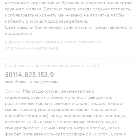
частичного кормления из бутылочки сократит количество
грудного молока. Детскую смесь всегда следует готовить,
использовать и хранить как указано на этикетке, чтобы
избежать риска для здоровья ребенка.
Цвет крышки банки может отличаться от представленного
изображения.
Цены в интернет-магазине могут отличаться
от розничных магазинов.
Пищевая и энергетическая ценность на 100 г:
501
14.8
25.1
53.9
ккал
белки
жиры
углеводы
Состав:
Мальтодекстрин, ферментативно
гидролизированный белок молочной сыворотки,
растительные масла (пальмовый олеин, подсолнечное
масло, низкоэруковое рапсовое масло, масло семян
черной смородины), среднецепочечные триглицериды,
картофельный крахмал, минеральные соли (кальция
глицерофосфат, магния хлорид, натрия хлорид, калия
фосфат (калиевая соль ортофосфорной кислоты), калия