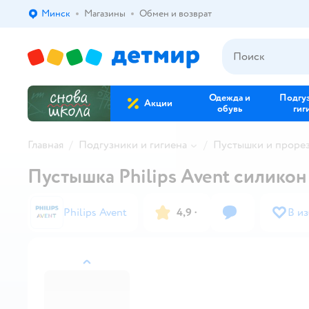
Минск
Магазины
Обмен и возврат
Выбор адреса доставки.
Одежда и
Подгу
Акции
обувь
гиг
Главная
Подгузники и гигиена
Пустышки и проре
Пустышка Philips Avent силикон 
Philips Avent
4,9
·
В и
назад