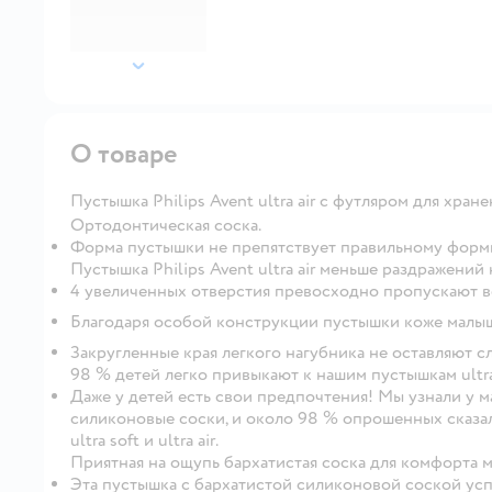
далее
О товаре
Пустышка Philips Avent ultra air с футляром для хра
Ортодонтическая соска.
Форма пустышки не препятствует правильному фор
Пустышка Philips Avent ultra air меньше раздражений
4 увеличенных отверстия превосходно пропускают в
Благодаря особой конструкции пустышки коже малыша
Закругленные края легкого нагубника не оставляют с
98 % детей легко привыкают к нашим пустышкам ultra 
Даже у детей есть свои предпочтения! Мы узнали у м
силиконовые соски, и около 98 % опрошенных сказал
ultra soft и ultra air.
Приятная на ощупь бархатистая соска для комфорта 
Эта пустышка с бархатистой силиконовой соской ус