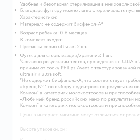
Удобная и безопасная стерилизация в микроволново
Благодаря футляру можно легко стерилизовать пусты
Характеристики:
Материал: не содержит бисфенол-А²
Возраст ребенка: 0-6 месяцев
В комплект входят:
Пустышка серии ultra air: 2 шт.
Футляр для стерилизации/хранения: 1 шт.
¹Согласно результатам тестов, проведенных в США в 
принимают соску Philips Avent с текстурированной 
ultra air и ultra soft.
²Не содержит бисфенола-А, что соответствует требов
«Бренд № 1 по выбору педиатров» по результатам 
Комкон” в категориях молокоотсосов и приспособле
«Любимый бренд российских мам» по результатам и
Комкон” в категориях молокоотсосов и приспособле
Цены в интернет-магазине могут отличаться от розни
Высота упаковки, см: