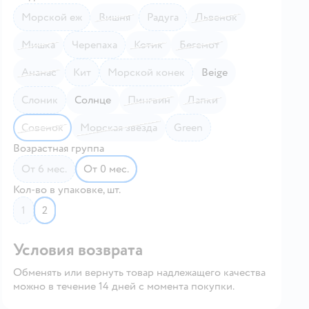
Морской еж
Вишня
Радуга
Львенок
Мишка
Черепаха
Котик
Бегемот
Ананас
Кит
Морской конек
Beige
Слоник
Солнце
Пингвин
Лапки
Совенок
Морская звезда
Green
Возрастная группа
от 6 мес.
от 0 мес.
Кол-во в упаковке, шт.
1
2
Условия возврата
Обменять или вернуть товар надлежащего качества
можно в течение 14 дней с момента покупки.