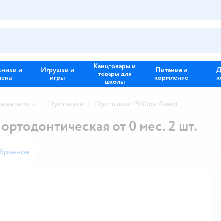
Канцтовары и
зники и
Игрушки и
Питание и
Д
товары для
иена
игры
кормление
к
школы
зыватели
Пустышки
Пустышки Philips Avent
ортодонтическая от 0 мес. 2 шт.
збранное