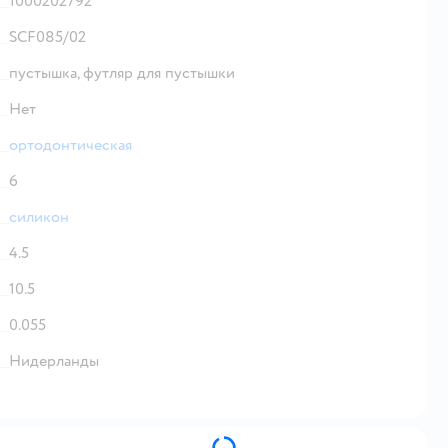
1000202792
SCF085/02
пустышка,
футляр для пустышки
Нет
ортодонтическая
6
силикон
4.5
10.5
0.055
Нидерланды