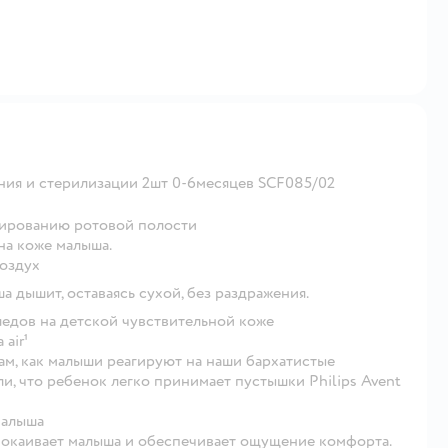
нения и стерилизации 2шт 0-6месяцев SCF085/02
мированию ротовой полости
 на коже малыша.
оздух
 дышит, оставаясь сухой, без раздражения.
ледов на детской чувствительной коже
air¹
ам, как малыши реагируют на наши бархатистые
и, что ребенок легко принимает пустышки Philips Avent
малыша
покаивает малыша и обеспечивает ощущение комфорта.