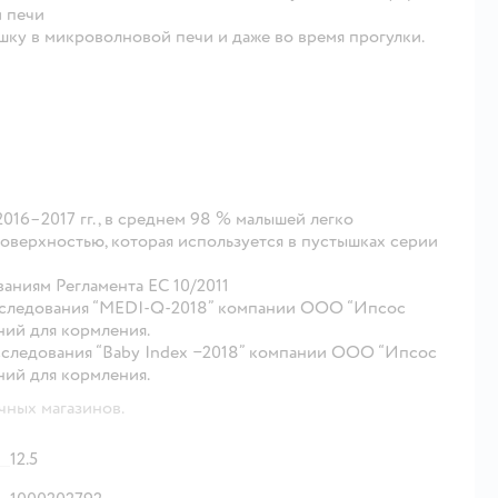
й печи
шку в микроволновой печи и даже во время прогулки.
2016–2017 гг., в среднем 98 % малышей легко
поверхностью, которая используется в пустышках серии
аниям Регламента ЕС 10/2011
исследования “MEDI-Q-2018” компании ООО “Ипсос
ний для кормления.
сследования “Baby Index −2018” компании ООО “Ипсос
ний для кормления.
чных магазинов.
12.5