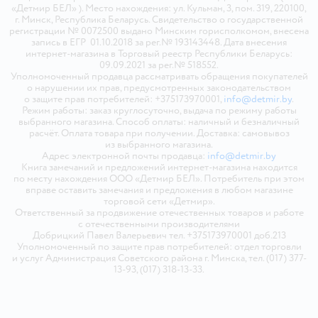
«Детмир БЕЛ» ). Место нахождения: ул. Кульман, 3, пом. 319, 220100,
г. Минск, Республика Беларусь. Свидетельство о государственной
регистрации № 0072500 выдано Минским горисполкомом, внесена
запись в ЕГР 01.10.2018 за рег.№ 193143448. Дата внесения
интернет-магазина в Торговый реестр Республики Беларусь:
09.09.2021 за рег.№ 518552.
Уполномоченный продавца рассматривать обращения покупателей
о нарушении их прав, предусмотренных законодательством
о защите прав потребителей: +375173970001,
info@detmir.by
.
Режим работы: заказ круглосуточно, выдача по режиму работы
выбранного магазина. Способ оплаты: наличный и безналичный
расчёт. Оплата товара при получении. Доставка: самовывоз
из выбранного магазина.
Адрес электронной почты продавца:
info@detmir.by
Книга замечаний и предложений интернет-магазина находится
по месту нахождения ООО «Детмир БЕЛ». Потребитель при этом
вправе оставить замечания и предложения в любом магазине
торговой сети «Детмир».
Ответственный за продвижение отечественных товаров и работе
с отечественными производителями
Добрицкий Павел Валерьевич тел. +375173970001 доб.213
Уполномоченный по защите прав потребителей: отдел торговли
и услуг Администрация Советского района г. Минска, тел. (017) 377-
13-93, (017) 318-13-33.