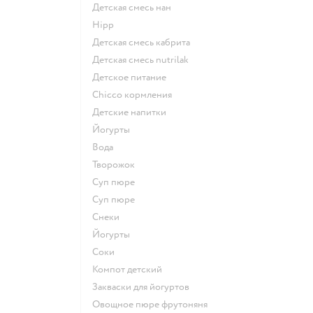
детская смесь нан
hipp
детская смесь кабрита
детская смесь nutrilak
детское питание
chicco кормления
детские напитки
йогурты
Вода
творожок
суп пюре
суп пюре
Снеки
йогурты
Соки
компот детский
Закваски для йогуртов
овощное пюре фрутоняня