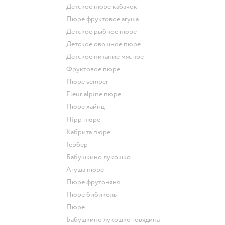
детское пюре кабачок
пюре фруктовое агуша
детское рыбное пюре
детское овощное пюре
детское питание мясное
фруктовое пюре
пюре semper
fleur alpine пюре
пюре хайнц
hipp пюре
кабрита пюре
гербер
бабушкино лукошко
агуша пюре
пюре фрутоняня
пюре бибиколь
пюре
бабушкино лукошко говядина