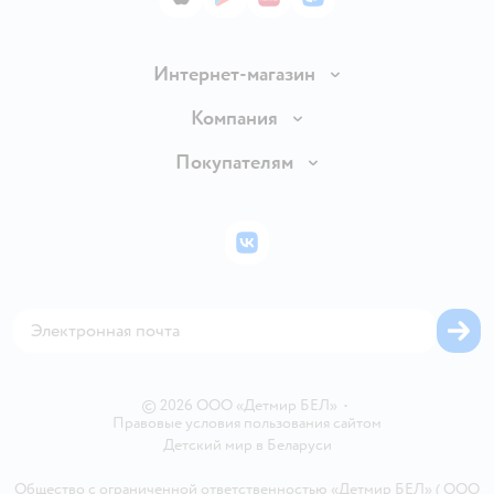
App Store
Google Play
AppGallery
RuStore
Интернет-магазин
Доставка и оплата
Компания
Обмен и возврат товара
Вакансии
Покупателям
Правила продажи
Подарочные карты
Политика конфиденциальности
Бонусные карты
Политика использования файлов cookie
ВКонтакте
Блог
Обратная связь
Магазины сети
Карта сайта
© 2026 ООО «Детмир БЕЛ»
•
Правовые условия пользования сайтом
Детский мир в
Беларуси
Общество с ограниченной ответственностью «Детмир БЕЛ» ( ООО