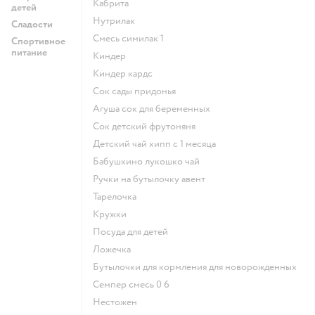
кабрита
детей
нутрилак
Сладости
смесь симилак 1
Спортивное
питание
киндер
киндер кардс
сок сады придонья
агуша сок для беременных
сок детский фрутоняня
детский чай хипп с 1 месяца
бабушкино лукошко чай
ручки на бутылочку авент
тарелочка
кружки
посуда для детей
ложечка
бутылочки для кормления для новорожденных
семпер смесь 0 6
нестожен