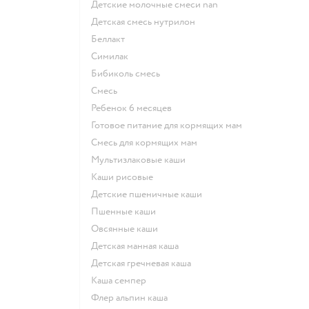
Детские молочные смеси nan
детская смесь нутрилон
беллакт
симилак
бибиколь смесь
смесь
ребенок 6 месяцев
готовое питание для кормящих мам
смесь для кормящих мам
Мультизлаковые каши
Каши рисовые
Детские пшеничные каши
Пшенные каши
овсянные каши
детская манная каша
детская гречневая каша
каша семпер
флер альпин каша