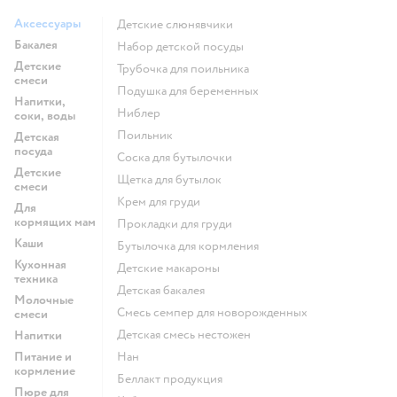
Аксессуары
Детские слюнявчики
Бакалея
набор детской посуды
Детские
трубочка для поильника
смеси
подушка для беременных
Напитки,
ниблер
соки, воды
поильник
Детская
посуда
соска для бутылочки
Детские
щетка для бутылок
смеси
крем для груди
Для
кормящих мам
прокладки для груди
Каши
бутылочка для кормления
Кухонная
детские макароны
техника
детская бакалея
Молочные
смесь семпер для новорожденных
смеси
детская смесь нестожен
Напитки
Питание и
нан
кормление
беллакт продукция
Пюре для