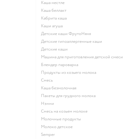
каша нестле
каша беллакт
кабрита каша
каши агуша
Детские каши ФрутоНяня
Детские гипоаллергенные каши
детские каши
машина для приготовления детской смеси
блендер пароварка
продукты из козьего молока
смесь
каша безмолочная
пакеты для грудного молока
нэнни
смесь на козьем молоке
молочные продукты
молоко детское
semper