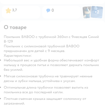
Фото пользов
Фото по
Рейтинг:
Вопросов:
3,7
0
+
2
Открыть
О товаре
Поильник BABOO с трубочкой 360мл с 9месяцев Синий
8-129
Поильник с силиконовой трубочкой BABOO
предназначен для детей с 9 месяцев.
Характеристики:
Небольшой вес и удобная форма обеспечивают комфорт
малышу в процессе питья и позволяют держать поильник
без усилий.
Мягкая силиконовая трубочка не травмирует нежные
десны и зубки малыша, устойчива к укусам.
Оптимальная длина трубочки позволяет выпить из
поильника все до последней капли.
Плотная съемная крышка защищает соломинку от
загрязнений.