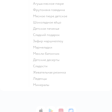
агуша мясное пюре
фрутоняня говядина
мясное пюре детское
шоколадное яйцо
детское печенье
сладкий подарок
зефир маршмеллоу
мармеладки
мюсли батончик
детские десерты
сладости
жевательная резинка
леденцы
Минералы