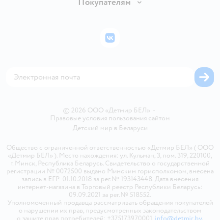
Вакансии
Покупателям
Правила продажи
Подарочные карты
Политика конфиденциальности
Бонусные карты
Политика использования файлов cookie
ВКонтакте
Блог
Обратная связь
Магазины сети
Карта сайта
© 2026 ООО «Детмир БЕЛ»
•
Правовые условия пользования сайтом
Детский мир в
Беларуси
Общество с ограниченной ответственностью «Детмир БЕЛ» ( ООО
«Детмир БЕЛ» ). Место нахождения: ул. Кульман, 3, пом. 319, 220100,
г. Минск, Республика Беларусь. Свидетельство о государственной
регистрации № 0072500 выдано Минским горисполкомом, внесена
запись в ЕГР 01.10.2018 за рег.№ 193143448. Дата внесения
интернет-магазина в Торговый реестр Республики Беларусь:
09.09.2021 за рег.№ 518552.
Уполномоченный продавца рассматривать обращения покупателей
о нарушении их прав, предусмотренных законодательством
о защите прав потребителей: +375173970001,
info@detmir.by
.