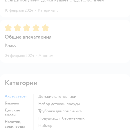
10 февраля 2024
·
Катерина Г.
Рейтинг:
5
Общие впечатления
Класс
04 февраля 2024
·
Аноним
Категории
Аксессуары
Детские слюнявчики
Бакалея
набор детской посуды
Детские
трубочка для поильника
смеси
подушка для беременных
Напитки,
ниблер
соки, воды