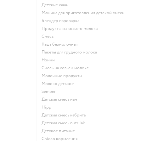
детские каши
машина для приготовления детской смеси
блендер пароварка
продукты из козьего молока
смесь
каша безмолочная
пакеты для грудного молока
нэнни
смесь на козьем молоке
молочные продукты
молоко детское
semper
детская смесь нан
hipp
детская смесь кабрита
детская смесь nutrilak
детское питание
chicco кормления