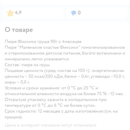
Рейтинг:
Вопросов:
4,9
0
О товаре
Пюре Фиксики груша 90г с 4месяцев
Пюре "Маленькое счастье Фиксики" гомогенизированное
и стерилизованное детское питание, богато витаминами и
минералами, легко усваивается.
Состав: пюре из груш.
Пищевая ценность (сред. состав на 100 г): энергетическая
ценность – 50 ккал/200 кДж, белки – 0,4г, углеводы –10,0 г,
жиры – 0,0 г.
Условия и сроки хранения: от 0 °С до 25 °С и
относительной влажности воздуха не более 75 % - 12 мес.
Открытую упаковку хранить в холодильнике при
температуре от 0 °C до 6 °C не более суток.
Срок годности: 12 месяцев с даты изготовления (см. на
крышке).
Цены в интернет-магазине могут отличаться