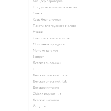
блендер пароварка
продукты из козьего молока
смесь
каша безмолочная
пакеты для грудного молока
нэнни
смесь на козьем молоке
молочные продукты
молоко детское
semper
детская смесь нан
hipp
детская смесь кабрита
детская смесь nutrilak
детское питание
chicco кормления
детские напитки
йогурты