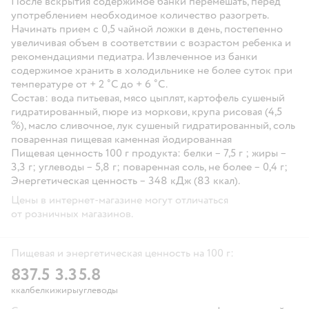
После вскрытия содержимое банки перемешать, перед
употреблением необходимое количество разогреть.
Начинать прием с 0,5 чайной ложки в день, постепенно
увеличивая объем в соответствии с возрастом ребенка и
рекомендациями педиатра. Извлеченное из банки
содержимое хранить в холодильнике не более суток при
температуре от + 2 ˚С до + 6 ˚С.
Состав:
вода питьевая, мясо цыплят, картофель сушеный
гидратированный, пюре из моркови, крупа рисовая (4,5
%), масло сливочное, лук сушеный гидратированный, соль
поваренная пищевая каменная йодированная
Пищевая ценность 100 г продукта: белки – 7,5 г ; жиры –
3,3 г; углеводы – 5,8 г; поваренная соль, не более – 0,4 г;
Энергетическая ценность – 348 кДж (83 ккал).
Цены в интернет-магазине могут отличаться
от розничных магазинов.
Пищевая и энергетическая ценность на 100 г:
83
7.5
3.3
5.8
ккал
белки
жиры
углеводы