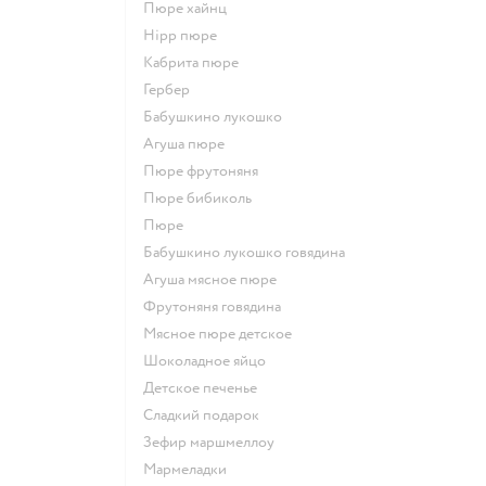
пюре хайнц
hipp пюре
кабрита пюре
гербер
бабушкино лукошко
агуша пюре
пюре фрутоняня
пюре бибиколь
пюре
бабушкино лукошко говядина
агуша мясное пюре
фрутоняня говядина
мясное пюре детское
шоколадное яйцо
детское печенье
сладкий подарок
зефир маршмеллоу
мармеладки