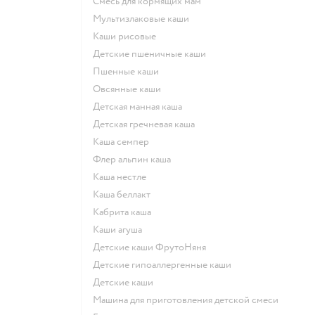
смесь для кормящих мам
Мультизлаковые каши
Каши рисовые
Детские пшеничные каши
Пшенные каши
овсянные каши
детская манная каша
детская гречневая каша
каша семпер
флер альпин каша
каша нестле
каша беллакт
кабрита каша
каши агуша
Детские каши ФрутоНяня
Детские гипоаллергенные каши
детские каши
машина для приготовления детской смеси