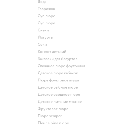
Вода
творожок
суп пюре
суп пюре
Снеки
йогурты
Соки
компот детский
Закваски для йогуртов
овощное пюре фрутоняня
детское пюре кабачок
пюре фруктовое агуша
детское рыбное пюре
детское овощное пюре
детское питание мясное
фруктовое пюре
пюре semper
fleur alpine пюре