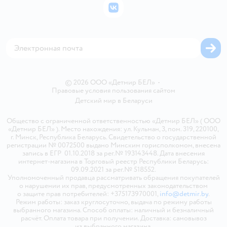
Бонусные карты
Политика использования файлов cookie
ВКонтакте
Блог
Обратная связь
Магазины сети
Карта сайта
© 2026 ООО «Детмир БЕЛ»
•
Правовые условия пользования сайтом
Детский мир в
Беларуси
Общество с ограниченной ответственностью «Детмир БЕЛ» ( ООО
«Детмир БЕЛ» ). Место нахождения: ул. Кульман, 3, пом. 319, 220100,
г. Минск, Республика Беларусь. Свидетельство о государственной
регистрации № 0072500 выдано Минским горисполкомом, внесена
запись в ЕГР 01.10.2018 за рег.№ 193143448. Дата внесения
интернет-магазина в Торговый реестр Республики Беларусь:
09.09.2021 за рег.№ 518552.
Уполномоченный продавца рассматривать обращения покупателей
о нарушении их прав, предусмотренных законодательством
о защите прав потребителей: +375173970001,
info@detmir.by
.
Режим работы: заказ круглосуточно, выдача по режиму работы
выбранного магазина. Способ оплаты: наличный и безналичный
расчёт. Оплата товара при получении. Доставка: самовывоз
из выбранного магазина.