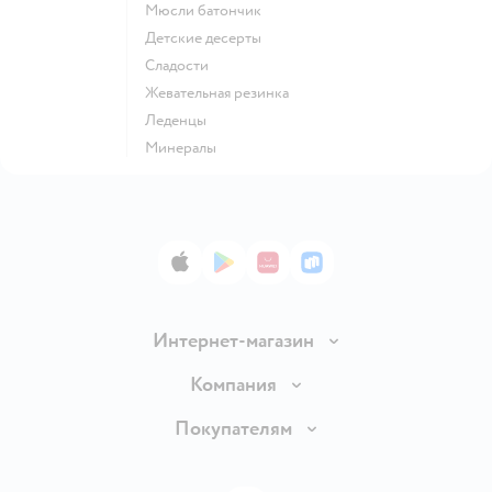
мюсли батончик
детские десерты
сладости
жевательная резинка
леденцы
Минералы
App Store
Google Play
AppGallery
RuStore
Интернет-магазин
Доставка и оплата
Компания
Обмен и возврат товара
Вакансии
Покупателям
Правила продажи
Подарочные карты
Политика конфиденциальности