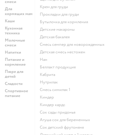
смеси
крем для груди
Для
кормящих мам
прокладки для груди
Каши
бутылочка для кормления
Кухонная
детские макароны
техника
детская бакалея
Молочные
смесь семпер для новорожденных
смеси
детская смесь нестожен
Напитки
Питание и
нан
кормление
беллакт продукция
Пюре для
кабрита
детей
нутрилак
Сладости
смесь симилак 1
Спортивное
питание
киндер
киндер кардс
сок сады придонья
агуша сок для беременных
сок детский фрутоняня
детский чай хипп с 1 месяца