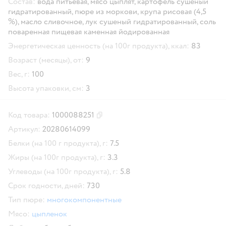
Состав:
вода питьевая, мясо цыплят, картофель сушеный
гидратированный, пюре из моркови, крупа рисовая (4,5
%), масло сливочное, лук сушеный гидратированный, соль
поваренная пищевая каменная йодированная
Энергетическая ценность (на 100г продукта), ккал:
83
Возраст (месяцы), от:
9
Вес, г:
100
Высота упаковки, см:
3
Код товара:
1000088251
Скопировать код товара
Артикул:
20280614099
Белки (на 100 г продукта), г:
7.5
Жиры (на 100г продукта), г:
3.3
Углеводы (на 100г продукта), г:
5.8
Срок годности, дней:
730
Тип пюре:
многокомпонентные
Мясо:
цыпленок