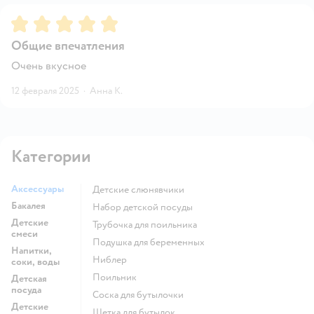
Рейтинг:
5
Общие впечатления
Очень вкусное
12 февраля 2025
·
Анна К.
Категории
Аксессуары
Детские слюнявчики
Бакалея
набор детской посуды
Детские
трубочка для поильника
смеси
подушка для беременных
Напитки,
ниблер
соки, воды
поильник
Детская
посуда
соска для бутылочки
Детские
щетка для бутылок