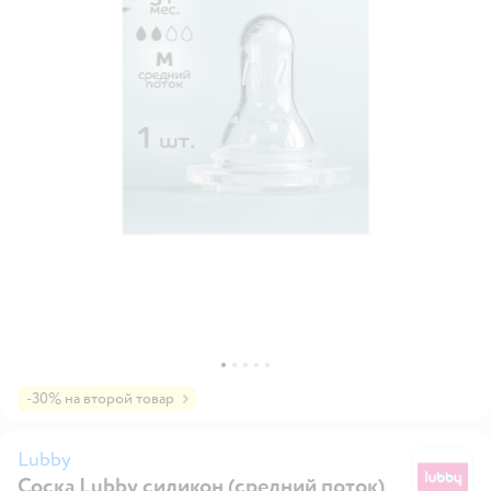
-30% на второй товар
Lubby
Соска Lubby силикон (средний поток)
L