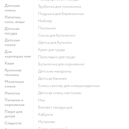
Детские
трубочка для поильника
смеси
подушка для беременных
Напитки,
ниблер
соки, воды
поильник
Детская
посуда
соска для бутылочки
Детские
щетка для бутылок
смеси
крем для груди
Для
кормящих мам
прокладки для груди
Каши
бутылочка для кормления
Кухонная
детские макароны
техника
детская бакалея
Молочные
смесь семпер для новорожденных
смеси
детская смесь нестожен
Напитки
Питание и
нан
кормление
беллакт продукция
Пюре для
кабрита
детей
нутрилак
Сладости
смесь симилак 1