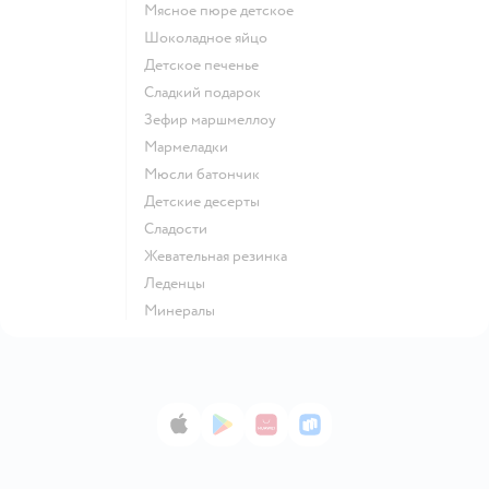
мясное пюре детское
шоколадное яйцо
детское печенье
сладкий подарок
зефир маршмеллоу
мармеладки
мюсли батончик
детские десерты
сладости
жевательная резинка
леденцы
Минералы
App Store
Google Play
AppGallery
RuStore