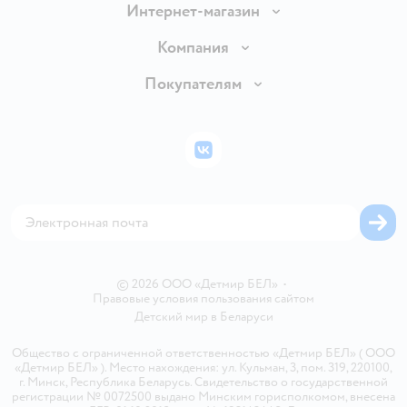
Интернет-магазин
Доставка и оплата
Компания
Обмен и возврат товара
Вакансии
Покупателям
Правила продажи
Подарочные карты
Политика конфиденциальности
Бонусные карты
Политика использования файлов cookie
ВКонтакте
Блог
Обратная связь
Магазины сети
Карта сайта
© 2026 ООО «Детмир БЕЛ»
•
Правовые условия пользования сайтом
Детский мир в
Беларуси
Общество с ограниченной ответственностью «Детмир БЕЛ» ( ООО
«Детмир БЕЛ» ). Место нахождения: ул. Кульман, 3, пом. 319, 220100,
г. Минск, Республика Беларусь. Свидетельство о государственной
регистрации № 0072500 выдано Минским горисполкомом, внесена