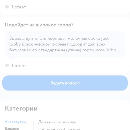
1 ответ
Подойдёт на широкое горло?
Здравствуйте. Силиконовая молочная соска just
lubby классической формы подходит для всех
Открыть вопрос
бутылочек со стандартным (узким) горлышком lubby
и just lubby.
1 ответ
Задать вопрос
Категории
Аксессуары
Детские слюнявчики
Бакалея
набор детской посуды