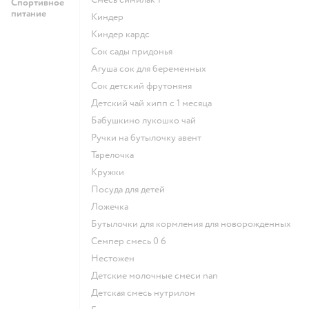
Спортивное
питание
киндер
киндер кардс
сок сады придонья
агуша сок для беременных
сок детский фрутоняня
детский чай хипп с 1 месяца
бабушкино лукошко чай
ручки на бутылочку авент
тарелочка
кружки
посуда для детей
ложечка
бутылочки для кормления для новорожденных
семпер смесь 0 6
нестожен
Детские молочные смеси nan
детская смесь нутрилон