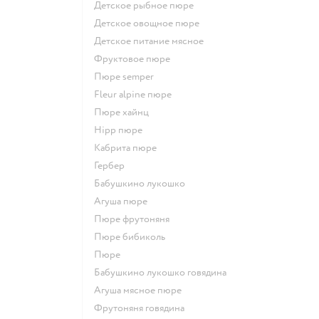
детское рыбное пюре
детское овощное пюре
детское питание мясное
фруктовое пюре
пюре semper
fleur alpine пюре
пюре хайнц
hipp пюре
кабрита пюре
гербер
бабушкино лукошко
агуша пюре
пюре фрутоняня
пюре бибиколь
пюре
бабушкино лукошко говядина
агуша мясное пюре
фрутоняня говядина