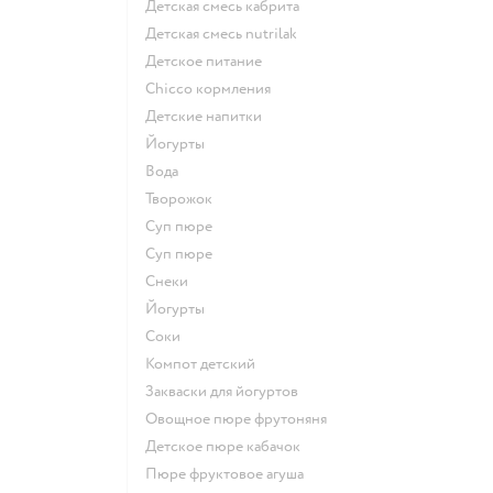
детская смесь кабрита
детская смесь nutrilak
детское питание
chicco кормления
детские напитки
йогурты
Вода
творожок
суп пюре
суп пюре
Снеки
йогурты
Соки
компот детский
Закваски для йогуртов
овощное пюре фрутоняня
детское пюре кабачок
пюре фруктовое агуша