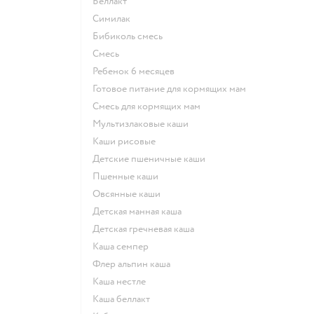
беллакт
симилак
бибиколь смесь
смесь
ребенок 6 месяцев
готовое питание для кормящих мам
смесь для кормящих мам
Мультизлаковые каши
Каши рисовые
Детские пшеничные каши
Пшенные каши
овсянные каши
детская манная каша
детская гречневая каша
каша семпер
флер альпин каша
каша нестле
каша беллакт