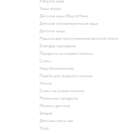
кабрита каша
каши агуша
Детские каши ФрутоНяня
Детские гипоаллергенные каши
детские каши
машина для приготовления детской смеси
блендер пароварка
продукты из козьего молока
смесь
каша безмолочная
пакеты для грудного молока
нэнни
смесь на козьем молоке
молочные продукты
молоко детское
semper
детская смесь нан
hipp