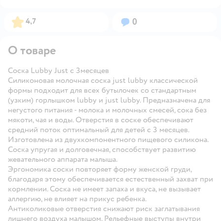
Рейтинг:
Вопросов:
4,7
0
О товаре
Соска Lubby Just с 3месяцев
Силиконовая молочная соска just lubby классической
формы подходит для всех бутылочек со стандартным
(узким) горлышком lubby и just lubby. Предназначена для
негустого питания - молока и молочных смесей, сока без
мякоти, чая и воды. Отверстия в соске обеспечивают
средний поток оптимальный для детей с 3 месяцев.
Изготовлена из двухкомпонентного пищевого силикона.
Соска упругая и долговечная, способствует развитию
жевательного аппарата малыша.
Эргономика соски повторяет форму женской груди,
благодаря этому обеспечивается естественный захват при
кормлении. Соска не имеет запаха и вкуса, не вызывает
аллергию, не влияет на прикус ребенка.
Антиколиковые отверстия снижают риск заглатывания
лишнего воздуха малышом. Рельефные выступы внутри