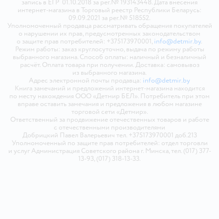
запись в ЕГР 01.10.2018 за рег.№ 193143448. Дата внесения
интернет-магазина в Торговый реестр Республики Беларусь:
09.09.2021 за рег.№ 518552.
Уполномоченный продавца рассматривать обращения покупателей
о нарушении их прав, предусмотренных законодательством
о защите прав потребителей: +375173970001,
info@detmir.by
.
Режим работы: заказ круглосуточно, выдача по режиму работы
выбранного магазина. Способ оплаты: наличный и безналичный
расчёт. Оплата товара при получении. Доставка: самовывоз
из выбранного магазина.
Адрес электронной почты продавца:
info@detmir.by
Книга замечаний и предложений интернет-магазина находится
по месту нахождения ООО «Детмир БЕЛ». Потребитель при этом
вправе оставить замечания и предложения в любом магазине
торговой сети «Детмир».
Ответственный за продвижение отечественных товаров и работе
с отечественными производителями
Добрицкий Павел Валерьевич тел. +375173970001 доб.213
Уполномоченный по защите прав потребителей: отдел торговли
и услуг Администрация Советского района г. Минска, тел. (017) 377-
13-93, (017) 318-13-33.