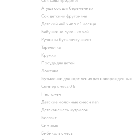
сок сады придонья
агуша сок для беременных
сок детский фрутоняня
детский чай хипп с 1 месяца
бабушкино лукошко чай
ручки на бутылочку авент
тарелочка
кружки
посуда для детей
ложечка
бутылочки для кормления для новорожденных
семпер смесь 0 6
нестожен
Детские молочные смеси nan
детская смесь нутрилон
беллакт
симилак
бибиколь смесь