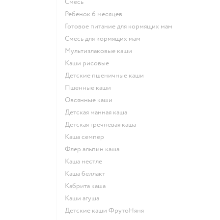
смесь
ребенок 6 месяцев
готовое питание для кормящих мам
смесь для кормящих мам
Мультизлаковые каши
Каши рисовые
Детские пшеничные каши
Пшенные каши
овсянные каши
детская манная каша
детская гречневая каша
каша семпер
флер альпин каша
каша нестле
каша беллакт
кабрита каша
каши агуша
Детские каши ФрутоНяня