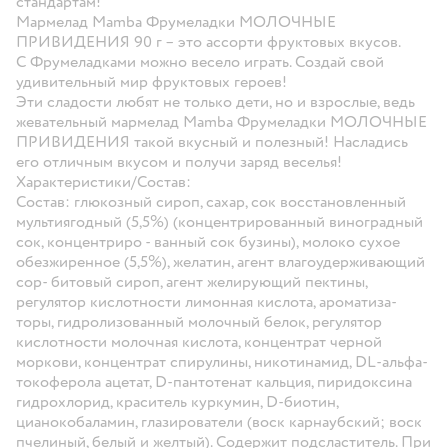
стандартам!
Мармелад Mamba Фрумеладки МОЛОЧНЫЕ
ПРИВИДЕНИЯ 90 г – это ассорти фруктовых вкусов.
С Фрумеладками можно весело играть. Создай свой
удивительный мир фруктовых героев!
Эти сладости любят не только дети, но и взрослые, ведь
жевательный мармелад Mamba Фрумеладки МОЛОЧНЫЕ
ПРИВИДЕНИЯ такой вкусный и полезный! Насладись
его отличным вкусом и получи заряд веселья!
Характеристики/Состав:
Состав: глюкозный сироп, сахар, сок восстановленный
мультиягодный (5,5%) (концентрированный виноградный
сок, концентриро - ванный сок бузины), молоко сухое
обезжиренное (5,5%), желатин, агент влагоудерживающий
сор- битовый сироп, агент желирующий пектины,
регулятор кислотности лимонная кислота, ароматиза-
торы, гидролизованный молочный белок, регулятор
кислотности молочная кислота, концентрат черной
моркови, концентрат спирулины, никотинамид, DL-альфа-
токоферола ацетат, D-пантотенат кальция, пиридоксина
гидрохлорид, краситель куркумин, D-биотин,
цианокобаламин, глазирователи (воск карнаубский; воск
пчелиный, белый и желтый). Содержит подсластитель. При