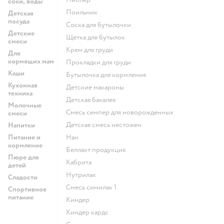
соки, воды
поильник
Детская
посуда
соска для бутылочки
Детские
щетка для бутылок
смеси
крем для груди
Для
кормящих мам
прокладки для груди
Каши
бутылочка для кормления
Кухонная
детские макароны
техника
детская бакалея
Молочные
смесь семпер для новорожденных
смеси
детская смесь нестожен
Напитки
Питание и
нан
кормление
беллакт продукция
Пюре для
кабрита
детей
нутрилак
Сладости
смесь симилак 1
Спортивное
питание
киндер
киндер кардс