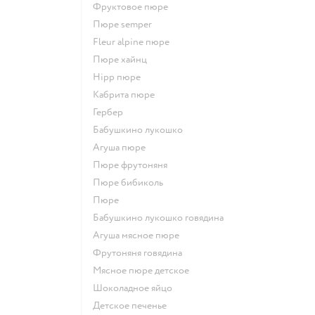
фруктовое пюре
пюре semper
fleur alpine пюре
пюре хайнц
hipp пюре
кабрита пюре
гербер
бабушкино лукошко
агуша пюре
пюре фрутоняня
пюре бибиколь
пюре
бабушкино лукошко говядина
агуша мясное пюре
фрутоняня говядина
мясное пюре детское
шоколадное яйцо
детское печенье