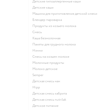
Детские гипоаллергенные каши
детские каши
машина для приготовления детской смеси
блендер пароварка
продукты из козьего молока
смесь
каша безмолочная
пакеты для грудного молока
нэнни
смесь на козьем молоке
молочные продукты
молоко детское
semper
детская смесь нан
hipp
детская смесь кабрита
детская смесь nutrilak
детское питание