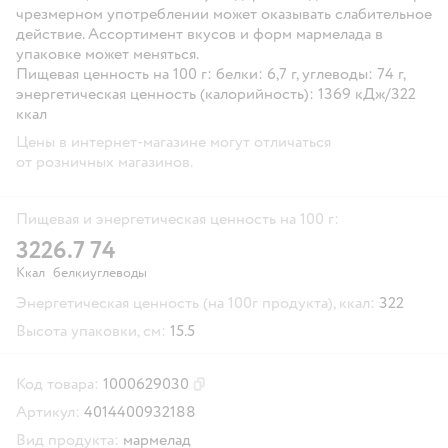
чрезмерном употреблении может оказывать слабительное
действие. Ассортимент вкусов и форм мармелада в
упаковке может меняться.
Пищевая ценность на 100 г: белки: 6,7 г, углеводы: 74 г,
энергетическая ценность (калорийность): 1369 кДж/322
ккал
Цены в интернет-магазине могут отличаться
от розничных магазинов.
Пищевая и энергетическая ценность на 100 г:
322
6.7
74
Ккал
белки
углеводы
Энергетическая ценность (на 100г продукта), ккал:
322
Высота упаковки, см:
15.5
Код товара:
1000629030
Скопировать код товара
Артикул:
4014400932188
Вид продукта:
мармелад