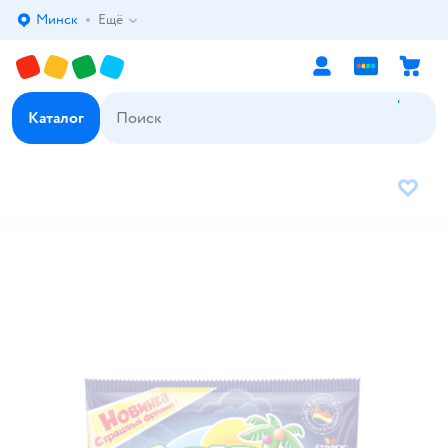
Минск
Ещё
Выбор адреса доставки.
Каталог
В избр