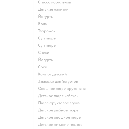
chicco кормления
детские напитки
йогурты
Вода
творожок
суп пюре
суп пюре
Снеки
йогурты
Соки
компот детский
Закваски для йогуртов
овощное пюре фрутоняня
детское пюре кабачок
пюре фруктовое агуша
детское рыбное пюре
детское овощное пюре
детское питание мясное