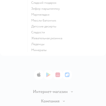
сладкий подарок
зефир маршмеллоу
мармеладки
мюсли батончик
детские десерты
сладости
жевательная резинка
леденцы
Минералы
App Store
Google Play
AppGallery
RuStore
Интернет-магазин
Доставка и оплата
Компания