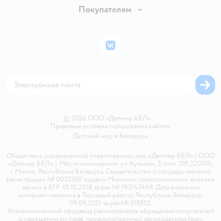
Обмен и возврат товара
Вакансии
Покупателям
Правила продажи
Подарочные карты
Политика конфиденциальности
Бонусные карты
Политика использования файлов cookie
ВКонтакте
Блог
Обратная связь
Магазины сети
Карта сайта
© 2026 ООО «Детмир БЕЛ»
•
Правовые условия пользования сайтом
Детский мир в
Беларуси
Общество с ограниченной ответственностью «Детмир БЕЛ» ( ООО
«Детмир БЕЛ» ). Место нахождения: ул. Кульман, 3, пом. 319, 220100,
г. Минск, Республика Беларусь. Свидетельство о государственной
регистрации № 0072500 выдано Минским горисполкомом, внесена
запись в ЕГР 01.10.2018 за рег.№ 193143448. Дата внесения
интернет-магазина в Торговый реестр Республики Беларусь:
09.09.2021 за рег.№ 518552.
Уполномоченный продавца рассматривать обращения покупателей
о нарушении их прав, предусмотренных законодательством