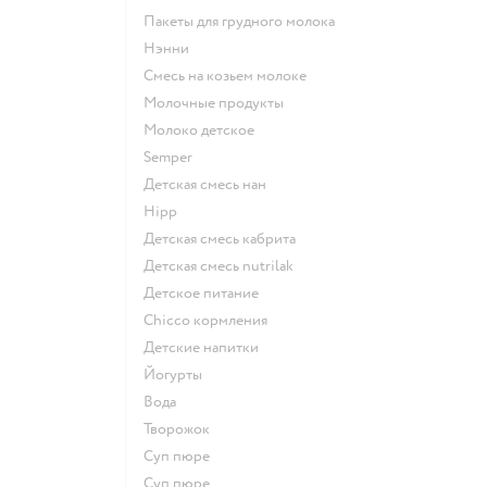
пакеты для грудного молока
нэнни
смесь на козьем молоке
молочные продукты
молоко детское
semper
детская смесь нан
hipp
детская смесь кабрита
детская смесь nutrilak
детское питание
chicco кормления
детские напитки
йогурты
Вода
творожок
суп пюре
суп пюре