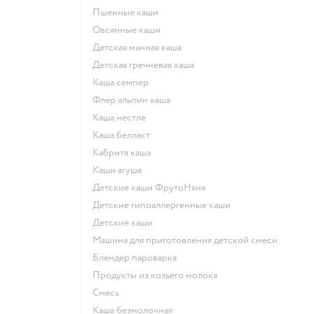
Пшенные каши
овсянные каши
детская манная каша
детская гречневая каша
каша семпер
флер альпин каша
каша нестле
каша беллакт
кабрита каша
каши агуша
Детские каши ФрутоНяня
Детские гипоаллергенные каши
детские каши
машина для приготовления детской смеси
блендер пароварка
продукты из козьего молока
смесь
каша безмолочная