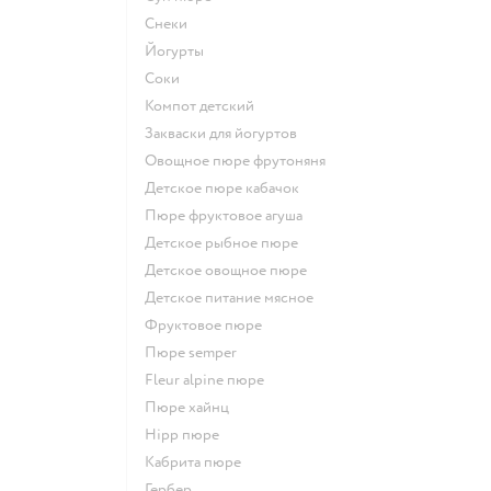
Снеки
йогурты
Соки
компот детский
Закваски для йогуртов
овощное пюре фрутоняня
детское пюре кабачок
пюре фруктовое агуша
детское рыбное пюре
детское овощное пюре
детское питание мясное
фруктовое пюре
пюре semper
fleur alpine пюре
пюре хайнц
hipp пюре
кабрита пюре
гербер