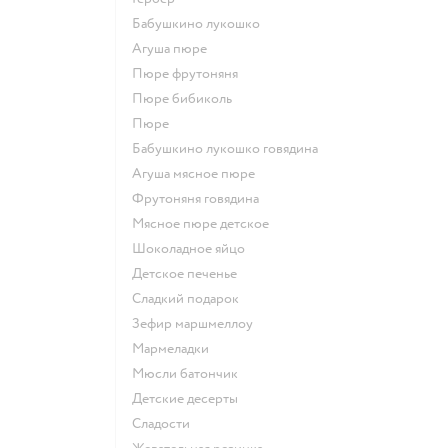
бабушкино лукошко
агуша пюре
пюре фрутоняня
пюре бибиколь
пюре
бабушкино лукошко говядина
агуша мясное пюре
фрутоняня говядина
мясное пюре детское
шоколадное яйцо
детское печенье
сладкий подарок
зефир маршмеллоу
мармеладки
мюсли батончик
детские десерты
сладости