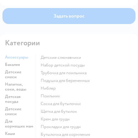
Задать вопрос
Категории
Аксессуары
Детские слюнявчики
Бакалея
набор детской посуды
Детские
трубочка для поильника
смеси
подушка для беременных
Напитки,
ниблер
соки, воды
поильник
Детская
посуда
соска для бутылочки
Детские
щетка для бутылок
смеси
крем для груди
Для
кормящих мам
прокладки для груди
Каши
бутылочка для кормления