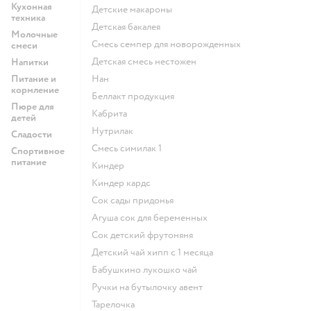
Кухонная
детские макароны
техника
детская бакалея
Молочные
смесь семпер для новорожденных
смеси
детская смесь нестожен
Напитки
Питание и
нан
кормление
беллакт продукция
Пюре для
кабрита
детей
нутрилак
Сладости
смесь симилак 1
Спортивное
питание
киндер
киндер кардс
сок сады придонья
агуша сок для беременных
сок детский фрутоняня
детский чай хипп с 1 месяца
бабушкино лукошко чай
ручки на бутылочку авент
тарелочка