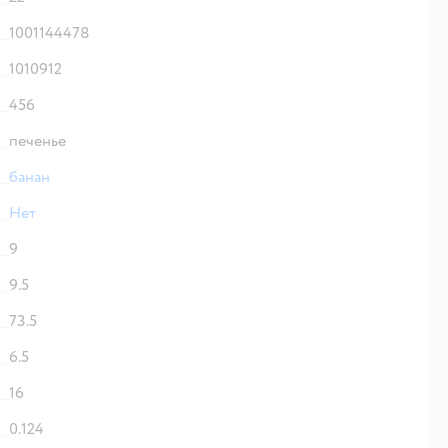
1001144478
1010912
456
печенье
банан
Нет
9
9.5
73.5
6.5
16
0.124