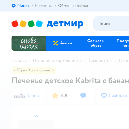
Минск
Магазины
Обмен и возврат
Выбор адреса доставки.
Одежда и
Подгу
Акции
обувь
гиг
Главная
Питание и кормление
Сладости
Пече
-15% на 3 шт и более
Печенье детское Kabrita с банан
Kabrita
4,9
·
В избранн
назад