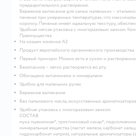
предварительного растворения.
Бережное выпекание для самых маленьких
– итальян
печенья при умеренных температурах, что максималь
корочку. Печенье имеет идеальную текстуру, обеспе
Удобная мягкая упаковка с многоразовым замком. Ком
Преимущества
На козьем молочке А2
Продукт европейского органического производства
Первый прикорм. Можно есть в сухом и растворенно
Безопасное – легко растворяется во рту
Обогащено витаминами и минералами
Удобно для маленьких ручек
Бережное выпекание
Без пальмового масла, искусственных ароматизаторо
Удобная упаковка с многоразовым замком
СОСТАВ
мука пшеничная*, тростниковый сахар*, подсолнечное 
минеральные вещества (лактат железа, карбонат кальц
гидрокарбонат натрия), натуральные ароматизаторы (