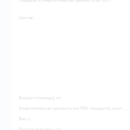
Пищевая и энергетическая ценность на 100 г:
Состав:
Возраст (месяцы), от:
Энергетическая ценность (на 100г продукта), ккал:
Вес, г:
Высота упаковки, см: