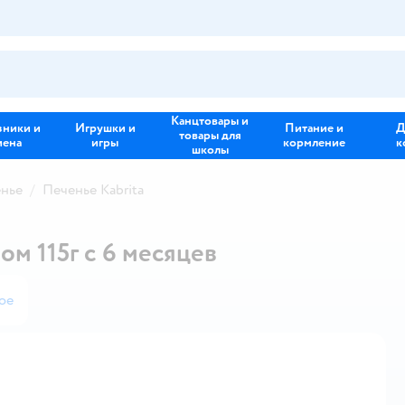
Канцтовары и
зники и
Игрушки и
Питание и
Д
товары для
иена
игры
кормление
к
школы
нье
Печенье Kabrita
ом 115г с 6 месяцев
ое