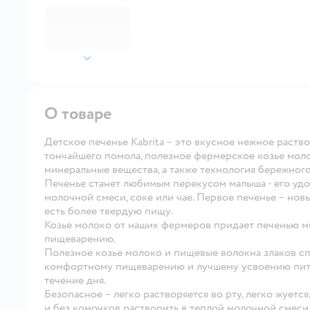
далее
О товаре
Детское печенье Kabrita
– это вкусное нежное раств
тончайшего помола, полезное фермерское козье моло
минеральные вещества, а также технология бережног
Печенье станет любимым перекусом малыша - его удоб
молочной смеси, соке или чае. Первое печенье – нов
есть более твердую пищу.
Козье молоко
от наших фермеров придает печенью м
пищеварению.
Полезное козье молоко и пищевые волокна
злаков с
комфортному пищеварению и лучшему усвоению пита
течение дня.
Безопасное
– легко растворяется во рту, легко жует
и без комочков растворить в теплой молочной смеси, 