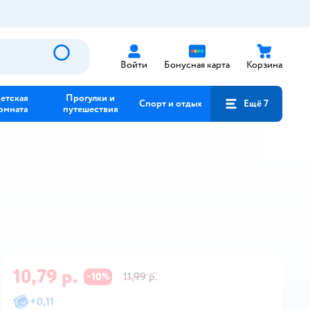
Войти
Бонусная карта
Корзина
етская
Прогулки и
Спорт и отдых
Ещё 7
омната
путешествия
10,79 р.
10
11,99 р.
−
%
+
0,11