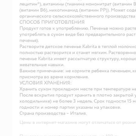
лецитин*), витамины (тиамина мононитрат (витамин 
(витамин В6), никотинамид (витамин РР)). Может сод
органического сельскохозяйственного производства 
СПОСОБ ПРИГОТОВЛЕНИЯ
Продукт готов к употреблению. Печенье можно раство
употреблять в сухом виде без предварительного раство
печенья).
Растворите детское печенье Kabrita в теплой молочно
полностью растворится и станет мягким. Растворенно
печенье Kabrita имеет рассыпчатую структуру, хорош
жевательные навыки.
Важное примечание: не кормите ребенка печеньем, ко
присмотра во время кормления.
УСЛОВИЯ ХРАНЕНИЯ:
Хранить сухом прохладном месте при температуре не
После вскрытия продукт хранить в плотно закрытой 
холодильнике) не более 3 недель. Срок годности 15 м
годности и номер партии указаны на упаковке.
Страна производства – Италия.
Цены в интернет-магазине могут отличаться от розни