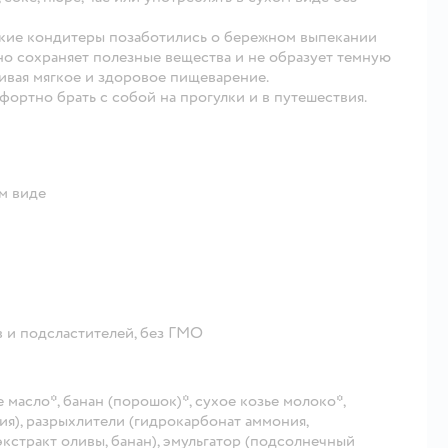
ские кондитеры позаботились о бережном выпекании
но сохраняет полезные вещества и не образует темную
чивая мягкое и здоровое пищеварение.
фортно брать с собой на прогулки и в путешествия.
м виде
в и подсластителей, без ГМО
масло*, банан (порошок)*, сухое козье молоко*,
ия), разрыхлители (гидрокарбонат аммония,
экстракт оливы, банан), эмульгатор (подсолнечный