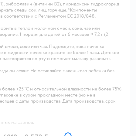
В1), рибофлавин (витамин В2), пиридоксин гидрохлорид
ержать следы сои, яиц, горчицы. *Компоненты
в соответствии с Регламентом ЕС 2018/848.
рить в теплой молочной смеси, соке, чае или
рения. 1 порция для детей от 6 месяцев ≈ 7,2 г (2
й смеси, соке или чае. Подождите, пока печенье
е в жидкости печенье хранить не более 1 часа. Детское
о растворяется во рту и помогает малышу развивать
гда он лежит. Не оставляйте маленького ребенка без
 более +25°С и относительной влажности не более 75%.
упаковке в сухом прохладном месте (но не в
есяцев с даты производства. Дата производства, срок
чных магазинов.