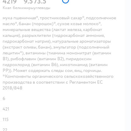
421
9
9.5
73.5
Ккал
белки
жиры
углеводы
мука пшеничная*, тростниковый сахар*, подсолнечное
масло*, банан (порошок)*, сухое козье молоко*,
минеральные вещества (лактат железа, карбонат
кальция), разрыхлители (гидрокарбонат аммония,
гидрокарбонат натрия), натуральные ароматизаторы
(экстракт оливы, банан), эмульгатор (подсолнечный
лецитин*), витамины (тиамина мононитрат (витамин
В1), рибофлавин (витамин В2), пиридоксин
гидрохлорид (витамин В6), никотинамид (витамин
РР)). Может содержать следы сои, яиц, горчицы.
*Компоненты органического сельскохозяйственного
производства в соответствии с Регламентом ЕС
2018/848
6
421
115
22