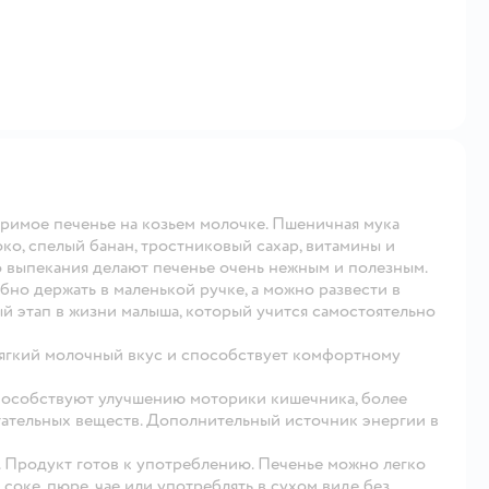
оримое печенье на козьем молочке. Пшеничная мука
ко, спелый банан, тростниковый сахар, витамины и
о выпекания делают печенье очень нежным и полезным.
но держать в маленькой ручке, а можно развести в
ый этап в жизни малыша, который учится самостоятельно
ягкий молочный вкус и способствует комфортному
пособствуют улучшению моторики кишечника, более
тельных веществ. Дополнительный источник энергии в
ся. Продукт готов к употреблению. Печенье можно легко
соке, пюре, чае или употреблять в сухом виде без