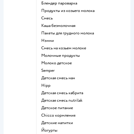
блендер пароварка
продукты из козьего молока
смесь
каша безмолочная
пакеты для грудного молока
нэнни
смесь на козьем молоке
молочные продукты
молоко детское
semper
детская смесь нан
hipp
детская смесь кабрита
детская смесь nutrilak
детское питание
chicco кормления
детские напитки
йогурты