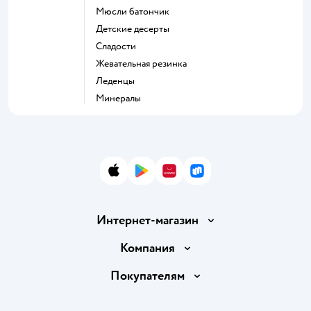
мюсли батончик
детские десерты
сладости
жевательная резинка
леденцы
Минералы
App Store
Google Play
AppGallery
RuStore
Интернет-магазин
Доставка и оплата
Компания
Обмен и возврат товара
Вакансии
Покупателям
Правила продажи
Подарочные карты
Политика конфиденциальности