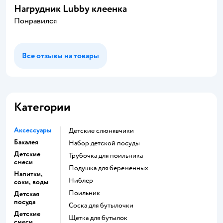
Нагрудник Lubby клеенка
Понравился
Все отзывы на товары
Категории
Аксессуары
Детские слюнявчики
Бакалея
набор детской посуды
Детские
трубочка для поильника
смеси
подушка для беременных
Напитки,
ниблер
соки, воды
поильник
Детская
посуда
соска для бутылочки
Детские
щетка для бутылок
смеси