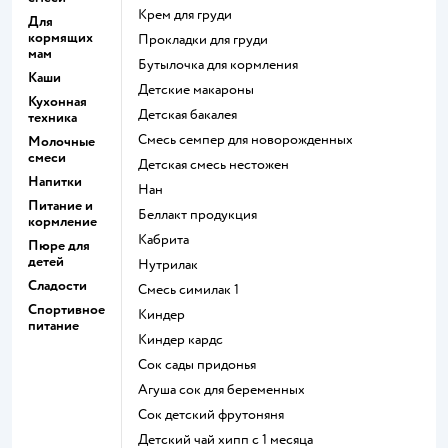
крем для груди
Для
кормящих
прокладки для груди
мам
бутылочка для кормления
Каши
детские макароны
Кухонная
детская бакалея
техника
смесь семпер для новорожденных
Молочные
смеси
детская смесь нестожен
Напитки
нан
Питание и
беллакт продукция
кормление
кабрита
Пюре для
детей
нутрилак
Сладости
смесь симилак 1
Спортивное
киндер
питание
киндер кардс
сок сады придонья
агуша сок для беременных
сок детский фрутоняня
детский чай хипп с 1 месяца