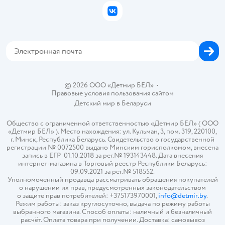
Бонусные карты
Политика использования файлов cookie
ВКонтакте
Блог
Обратная связь
Магазины сети
Карта сайта
© 2026 ООО «Детмир БЕЛ»
•
Правовые условия пользования сайтом
Детский мир в
Беларуси
Общество с ограниченной ответственностью «Детмир БЕЛ» ( ООО
«Детмир БЕЛ» ). Место нахождения: ул. Кульман, 3, пом. 319, 220100,
г. Минск, Республика Беларусь. Свидетельство о государственной
регистрации № 0072500 выдано Минским горисполкомом, внесена
запись в ЕГР 01.10.2018 за рег.№ 193143448. Дата внесения
интернет-магазина в Торговый реестр Республики Беларусь:
09.09.2021 за рег.№ 518552.
Уполномоченный продавца рассматривать обращения покупателей
о нарушении их прав, предусмотренных законодательством
о защите прав потребителей: +375173970001,
info@detmir.by
.
Режим работы: заказ круглосуточно, выдача по режиму работы
выбранного магазина. Способ оплаты: наличный и безналичный
расчёт. Оплата товара при получении. Доставка: самовывоз