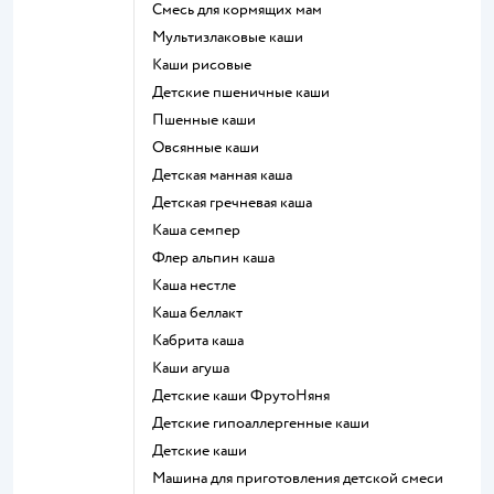
смесь для кормящих мам
Мультизлаковые каши
Каши рисовые
Детские пшеничные каши
Пшенные каши
овсянные каши
детская манная каша
детская гречневая каша
каша семпер
флер альпин каша
каша нестле
каша беллакт
кабрита каша
каши агуша
Детские каши ФрутоНяня
Детские гипоаллергенные каши
детские каши
машина для приготовления детской смеси