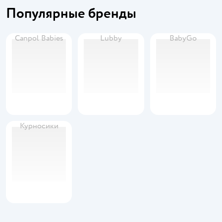
Популярные бренды
Canpol Babies
Lubby
BabyGo
Курносики