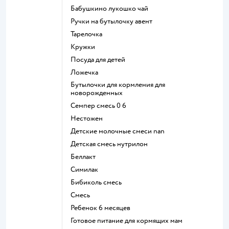
бабушкино лукошко чай
ручки на бутылочку авент
тарелочка
кружки
посуда для детей
ложечка
бутылочки для кормления для
новорожденных
семпер смесь 0 6
нестожен
Детские молочные смеси nan
детская смесь нутрилон
беллакт
симилак
бибиколь смесь
смесь
ребенок 6 месяцев
готовое питание для кормящих мам