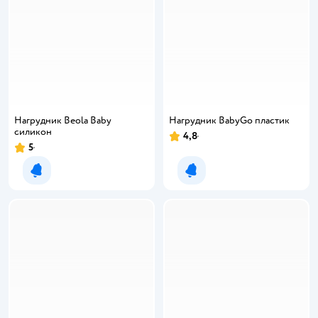
Нагрудник Beola Baby
Нагрудник BabyGo пластик
силикон
4,8
5
Уведомить о появлении
Уведомить о появлении