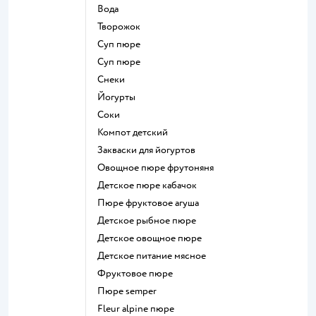
Вода
творожок
суп пюре
суп пюре
Снеки
йогурты
Соки
компот детский
Закваски для йогуртов
овощное пюре фрутоняня
детское пюре кабачок
пюре фруктовое агуша
детское рыбное пюре
детское овощное пюре
детское питание мясное
фруктовое пюре
пюре semper
fleur alpine пюре