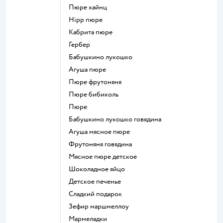
пюре хайнц
hipp пюре
кабрита пюре
гербер
бабушкино лукошко
агуша пюре
пюре фрутоняня
пюре бибиколь
пюре
бабушкино лукошко говядина
агуша мясное пюре
фрутоняня говядина
мясное пюре детское
шоколадное яйцо
детское печенье
сладкий подарок
зефир маршмеллоу
мармеладки