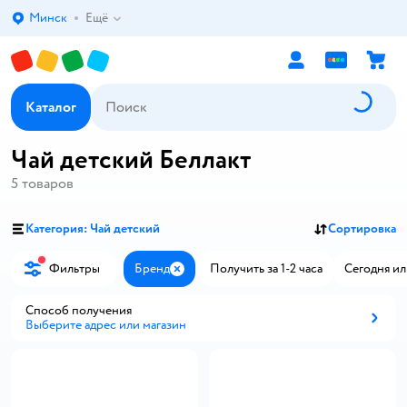
Минск
Ещё
Выбор адреса доставки.
Каталог
Чай детский Беллакт
5
товаров
Категория: Чай детский
Сортировка
Фильтры
Бренд
Получить за 1-2 часа
Сегодня ил
Закрыть
Способ получения
Выберите адрес или магазин
Способ получения