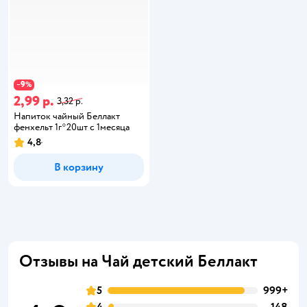
9
−
%
2,99 р.
3,32 р.
Напиток чайный Беллакт
фенхельт 1г*20шт с 1месяца
4,8
В корзину
Отзывы на Чай детский Беллакт
5
999+
4
148