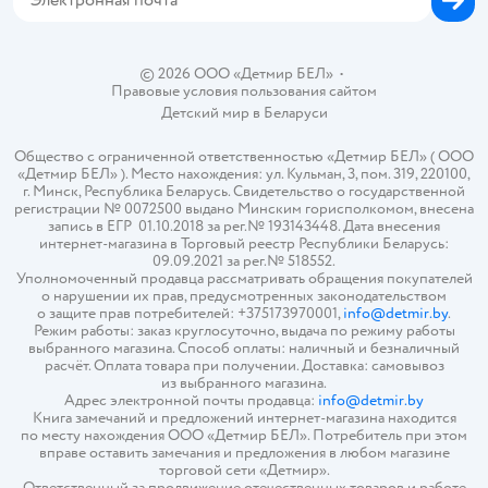
© 2026 ООО «Детмир БЕЛ»
•
Правовые условия пользования сайтом
Детский мир в
Беларуси
Общество с ограниченной ответственностью «Детмир БЕЛ» ( ООО
«Детмир БЕЛ» ). Место нахождения: ул. Кульман, 3, пом. 319, 220100,
г. Минск, Республика Беларусь. Свидетельство о государственной
регистрации № 0072500 выдано Минским горисполкомом, внесена
запись в ЕГР 01.10.2018 за рег.№ 193143448. Дата внесения
интернет-магазина в Торговый реестр Республики Беларусь:
09.09.2021 за рег.№ 518552.
Уполномоченный продавца рассматривать обращения покупателей
о нарушении их прав, предусмотренных законодательством
о защите прав потребителей: +375173970001,
info@detmir.by
.
Режим работы: заказ круглосуточно, выдача по режиму работы
выбранного магазина. Способ оплаты: наличный и безналичный
расчёт. Оплата товара при получении. Доставка: самовывоз
из выбранного магазина.
Адрес электронной почты продавца:
info@detmir.by
Книга замечаний и предложений интернет-магазина находится
по месту нахождения ООО «Детмир БЕЛ». Потребитель при этом
вправе оставить замечания и предложения в любом магазине
торговой сети «Детмир».
Ответственный за продвижение отечественных товаров и работе