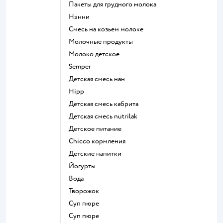
пакеты для грудного молока
нэнни
смесь на козьем молоке
молочные продукты
молоко детское
semper
детская смесь нан
hipp
детская смесь кабрита
детская смесь nutrilak
детское питание
chicco кормления
детские напитки
йогурты
Вода
творожок
суп пюре
суп пюре