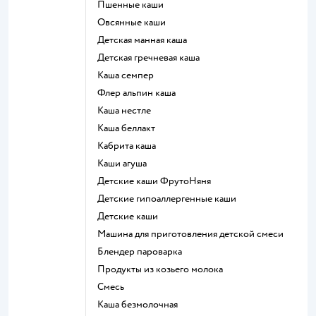
Пшенные каши
овсянные каши
детская манная каша
детская гречневая каша
каша семпер
флер альпин каша
каша нестле
каша беллакт
кабрита каша
каши агуша
Детские каши ФрутоНяня
Детские гипоаллергенные каши
детские каши
машина для приготовления детской смеси
блендер пароварка
продукты из козьего молока
смесь
каша безмолочная