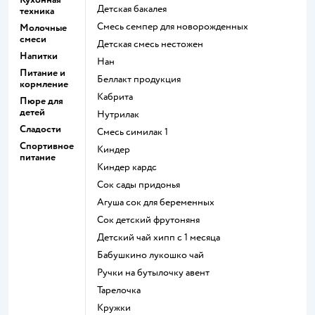
детская бакалея
техника
смесь семпер для новорожденных
Молочные
смеси
детская смесь нестожен
Напитки
нан
Питание и
беллакт продукция
кормление
кабрита
Пюре для
детей
нутрилак
Сладости
смесь симилак 1
Спортивное
киндер
питание
киндер кардс
сок сады придонья
агуша сок для беременных
сок детский фрутоняня
детский чай хипп с 1 месяца
бабушкино лукошко чай
ручки на бутылочку авент
тарелочка
кружки