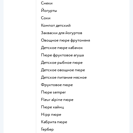
Снеки
йогурты
Соки
компот детский
Закваски для йогуртов
овощное пюре фрутоняня
детское пюре кабачок
пюре фруктовое агуша
детское рыбное пюре
детское овощное пюре
детское питание мясное
фруктовое пюре
пюре semper
fleur alpine пюре
пюре хайнц
hipp пюре
кабрита пюре
гербер