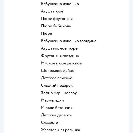
бабушкино лукошко
агуша пюре
пюре фрутоняня
пюре бибиколь
пюре
бабушкино лукошко говядина
агуша мясное пюре
фрутоняня говядина
мясное пюре детское
шоколадное яйцо
детское печенье
сладкий подарок
зефир маршмеллоу
мармеладки
мюсли батончик
детские десерты
сладости
жевательная резинка