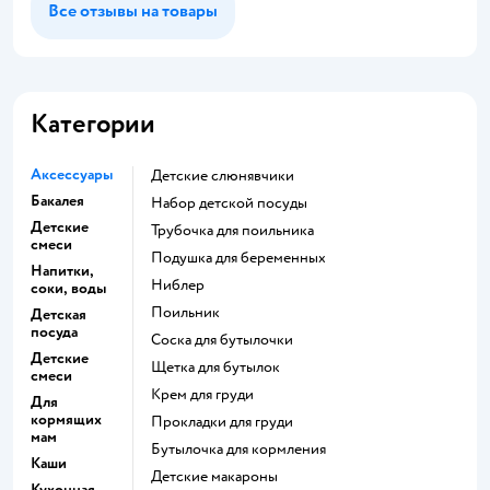
Все отзывы на товары
Категории
Аксессуары
Детские слюнявчики
Бакалея
набор детской посуды
Детские
трубочка для поильника
смеси
подушка для беременных
Напитки,
ниблер
соки, воды
поильник
Детская
посуда
соска для бутылочки
Детские
щетка для бутылок
смеси
крем для груди
Для
кормящих
прокладки для груди
мам
бутылочка для кормления
Каши
детские макароны
Кухонная