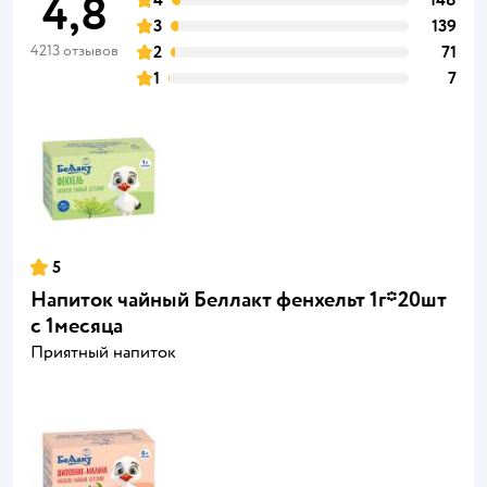
4,8
3
139
4213 отзывов
2
71
1
7
5
Напиток чайный Беллакт фенхельт 1г*20шт
с 1месяца
Приятный напиток