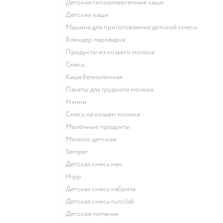
Детские гипоаллергенные каши
детские каши
машина для приготовления детской смеси
блендер пароварка
продукты из козьего молока
смесь
каша безмолочная
пакеты для грудного молока
нэнни
смесь на козьем молоке
молочные продукты
молоко детское
semper
детская смесь нан
hipp
детская смесь кабрита
детская смесь nutrilak
детское питание