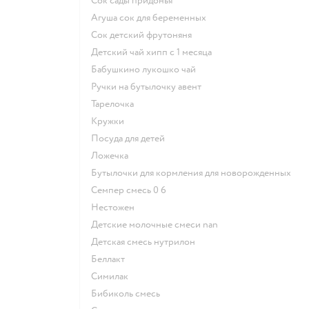
сок сады придонья
агуша сок для беременных
сок детский фрутоняня
детский чай хипп с 1 месяца
бабушкино лукошко чай
ручки на бутылочку авент
тарелочка
кружки
посуда для детей
ложечка
бутылочки для кормления для новорожденных
семпер смесь 0 6
нестожен
Детские молочные смеси nan
детская смесь нутрилон
беллакт
симилак
бибиколь смесь