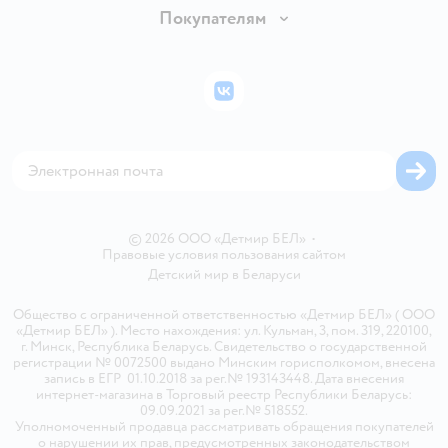
Обмен и возврат товара
Вакансии
Покупателям
Правила продажи
Подарочные карты
Политика конфиденциальности
Бонусные карты
Политика использования файлов cookie
ВКонтакте
Блог
Обратная связь
Магазины сети
Карта сайта
© 2026 ООО «Детмир БЕЛ»
•
Правовые условия пользования сайтом
Детский мир в
Беларуси
Общество с ограниченной ответственностью «Детмир БЕЛ» ( ООО
«Детмир БЕЛ» ). Место нахождения: ул. Кульман, 3, пом. 319, 220100,
г. Минск, Республика Беларусь. Свидетельство о государственной
регистрации № 0072500 выдано Минским горисполкомом, внесена
запись в ЕГР 01.10.2018 за рег.№ 193143448. Дата внесения
интернет-магазина в Торговый реестр Республики Беларусь:
09.09.2021 за рег.№ 518552.
Уполномоченный продавца рассматривать обращения покупателей
о нарушении их прав, предусмотренных законодательством