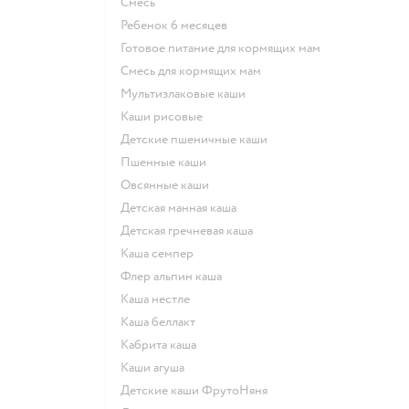
смесь
ребенок 6 месяцев
готовое питание для кормящих мам
смесь для кормящих мам
Мультизлаковые каши
Каши рисовые
Детские пшеничные каши
Пшенные каши
овсянные каши
детская манная каша
детская гречневая каша
каша семпер
флер альпин каша
каша нестле
каша беллакт
кабрита каша
каши агуша
Детские каши ФрутоНяня