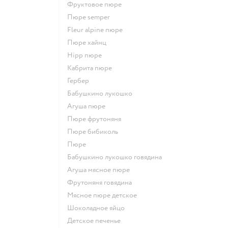
фруктовое пюре
пюре semper
fleur alpine пюре
пюре хайнц
hipp пюре
кабрита пюре
гербер
бабушкино лукошко
агуша пюре
пюре фрутоняня
пюре бибиколь
пюре
бабушкино лукошко говядина
агуша мясное пюре
фрутоняня говядина
мясное пюре детское
шоколадное яйцо
детское печенье