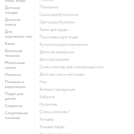
соки, воды
поильник
Детская
посуда
соска для бутылочки
Детские
щетка для бутылок
смеси
крем для груди
Для
кормящих мам
прокладки для груди
Каши
бутылочка для кормления
Кухонная
детские макароны
техника
детская бакалея
Молочные
смесь семпер для новорожденных
смеси
детская смесь нестожен
Напитки
Питание и
нан
кормление
беллакт продукция
Пюре для
кабрита
детей
нутрилак
Сладости
смесь симилак 1
Спортивное
питание
киндер
киндер кардс