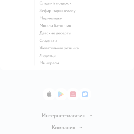
сладкий подарок
зефир маршмеллоу
мармеладки
мюсли батончик
детские десерты
сладости
жевательная резинка
леденцы
Минералы
App Store
Google Play
AppGallery
RuStore
Интернет-магазин
Доставка и оплата
Компания