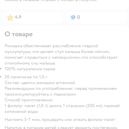
Рейтинг:
Вопросов:
4,9
0
О товаре
Ромашка обеспечивает расслабление гладкой
мускулатуры, что делает стул малыша более мягким,
помогает справиться с метеоризмом, что способствует
спокойному сну малыша.
100% натуральное сырье
20 пакетиков по 1,0 г
Состав:
цветки ромашки аптечной.
Рекомендации по употреблению:
перед применением
проконсультируйтесь с педиатром.
Способ приготовления:
1 фильтр- пакет (1,0 г) залить 1 стаканом (200 мл) горячей
кипяченой воды
Настоять 5-7 мин, процедить или отжать фильтр-пакет
Напиток в питание детей следует вводить постепенно,