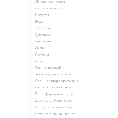
chicco кормления
детские напитки
йогурты
Вода
творожок
суп пюре
суп пюре
Снеки
йогурты
Соки
компот детский
Закваски для йогуртов
овощное пюре фрутоняня
детское пюре кабачок
пюре фруктовое агуша
детское рыбное пюре
детское овощное пюре
детское питание мясное