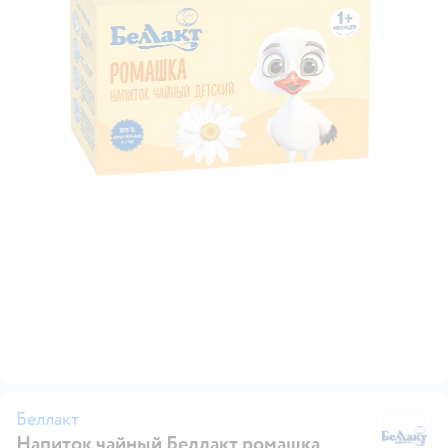
Беллакт
Напиток чайный Беллакт ромашка
Бе