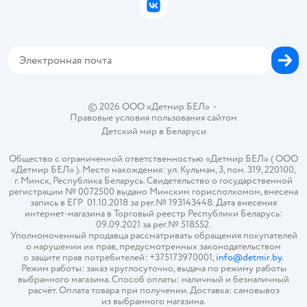
Политика использования файлов cookie
ВКонтакте
Блог
Обратная связь
Магазины сети
Карта сайта
© 2026 ООО «Детмир БЕЛ»
•
Правовые условия пользования сайтом
Детский мир в
Беларуси
Общество с ограниченной ответственностью «Детмир БЕЛ» ( ООО
«Детмир БЕЛ» ). Место нахождения: ул. Кульман, 3, пом. 319, 220100,
г. Минск, Республика Беларусь. Свидетельство о государственной
регистрации № 0072500 выдано Минским горисполкомом, внесена
запись в ЕГР 01.10.2018 за рег.№ 193143448. Дата внесения
интернет-магазина в Торговый реестр Республики Беларусь:
09.09.2021 за рег.№ 518552.
Уполномоченный продавца рассматривать обращения покупателей
о нарушении их прав, предусмотренных законодательством
о защите прав потребителей: +375173970001,
info@detmir.by
.
Режим работы: заказ круглосуточно, выдача по режиму работы
выбранного магазина. Способ оплаты: наличный и безналичный
расчёт. Оплата товара при получении. Доставка: самовывоз
из выбранного магазина.