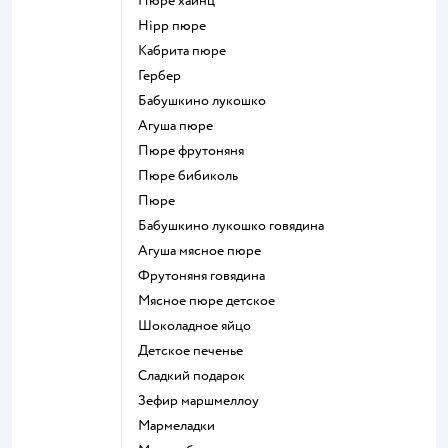
пюре хайнц
hipp пюре
кабрита пюре
гербер
бабушкино лукошко
агуша пюре
пюре фрутоняня
пюре бибиколь
пюре
бабушкино лукошко говядина
агуша мясное пюре
фрутоняня говядина
мясное пюре детское
шоколадное яйцо
детское печенье
сладкий подарок
зефир маршмеллоу
мармеладки