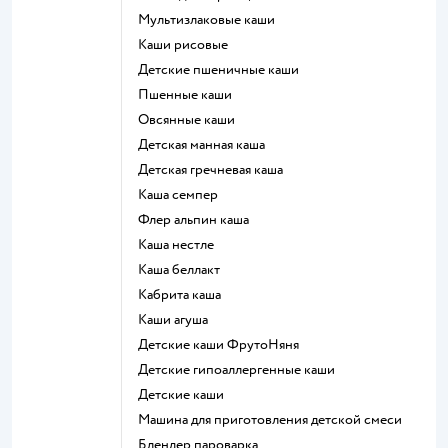
Мультизлаковые каши
Каши рисовые
Детские пшеничные каши
Пшенные каши
овсянные каши
детская манная каша
детская гречневая каша
каша семпер
флер альпин каша
каша нестле
каша беллакт
кабрита каша
каши агуша
Детские каши ФрутоНяня
Детские гипоаллергенные каши
детские каши
машина для приготовления детской смеси
блендер пароварка