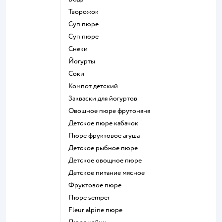
творожок
суп пюре
суп пюре
Снеки
йогурты
Соки
компот детский
Закваски для йогуртов
овощное пюре фрутоняня
детское пюре кабачок
пюре фруктовое агуша
детское рыбное пюре
детское овощное пюре
детское питание мясное
фруктовое пюре
пюре semper
fleur alpine пюре