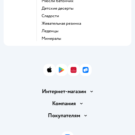
мюсли батончик
детские десерты
сладости
жевательная резинка
леденцы
Минералы
App Store
Google Play
AppGallery
RuStore
Интернет-магазин
Доставка и оплата
Компания
Обмен и возврат товара
Вакансии
Покупателям
Правила продажи
Подарочные карты
Политика конфиденциальности
Бонусные карты