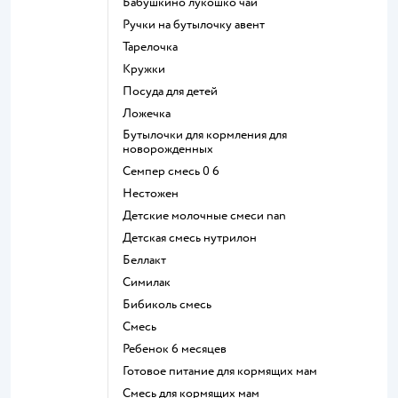
бабушкино лукошко чай
ручки на бутылочку авент
тарелочка
кружки
посуда для детей
ложечка
бутылочки для кормления для
новорожденных
семпер смесь 0 6
нестожен
Детские молочные смеси nan
детская смесь нутрилон
беллакт
симилак
бибиколь смесь
смесь
ребенок 6 месяцев
готовое питание для кормящих мам
смесь для кормящих мам