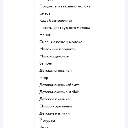
продукты из козьего молока
смесь
каша безмолочная
пакеты для грудного молока
нэнни
смесь на козьем молоке
молочные продукты
молоко детское
semper
детская смесь нан
hipp
детская смесь кабрита
детская смесь nutrilak
детское питание
chicco кормления
детские напитки
йогурты
Вода