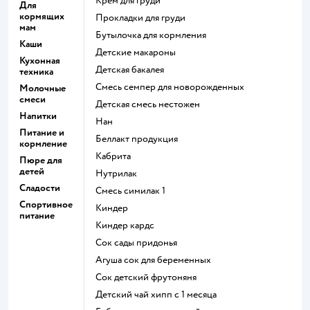
крем для груди
Для
кормящих
прокладки для груди
мам
бутылочка для кормления
Каши
детские макароны
Кухонная
детская бакалея
техника
смесь семпер для новорожденных
Молочные
смеси
детская смесь нестожен
Напитки
нан
Питание и
беллакт продукция
кормление
кабрита
Пюре для
детей
нутрилак
Сладости
смесь симилак 1
Спортивное
киндер
питание
киндер кардс
сок сады придонья
агуша сок для беременных
сок детский фрутоняня
детский чай хипп с 1 месяца