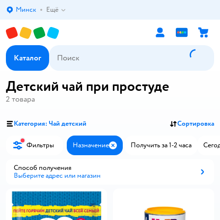
Минск
Ещё
Выбор адреса доставки.
Каталог
Детский чай при простуде
2
товара
Категория: Чай детский
Сортировка
Фильтры
Назначение
Получить за 1-2 часа
Сегод
Закрыть
Способ получения
Выберите адрес или магазин
Способ получения