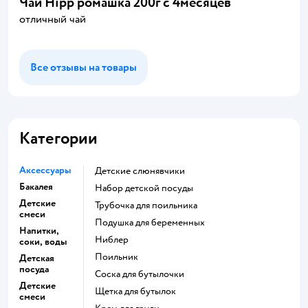
Чай Hipp ромашка 200г с 4месяцев
отличный чай
Все отзывы на товары
Категории
Аксессуары
Детские слюнявчики
Бакалея
набор детской посуды
Детские
трубочка для поильника
смеси
подушка для беременных
Напитки,
ниблер
соки, воды
поильник
Детская
посуда
соска для бутылочки
Детские
щетка для бутылок
смеси