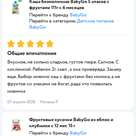
Каша безмолочная BabyGo 5 злаков с
фруктами 111г с 6 месяцев
Перейти к бренду
BabyGo
Перейти в категорию
Детское питание
BabyGo
Рейтинг:
5
Общие впечатления
Вкусное, не сильно сладкое, густое пюре. Сытное. С
кислинкой. Ребенок 2г сьел , а она привереда. Закажу
еще. Выбор именно каш с фруктами без молока, а не
фруктов со злаками не богат, рада что появилась
новинка
07 апреля 2026
·
Наталья Р.
Фруктовые кусочки BabyGo из яблок и
клубники с 12 мес 15 г
Перейти к бренду
BabyGo