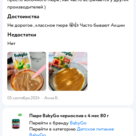
производителей )
Достоинства
Не дорогое , классное пюре 🤩👍 Часто бывают Акции
Недостатки
Нет
05 сентября 2024
·
Анна Б.
Пюре BabyGo чернослив с 4 мес 80 г
Перейти к бренду
BabyGo
Перейти в категорию
Детское питание
BabyGo