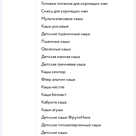
готовое питание для кормящих мам
смесь для кормящих мам
Мультизлаковые каши
Каши рисовые
Детские пшеничные каши
Пшенные каши
овсянные каши
детская манная каша
детская гречневая каша
каша семпер
флер альпин каша
каша нестле
каша беллакт
кабрита каша
каши агуша
Детские каши ФрутоНяня
Детские гипоаллергенные каши
детские каши