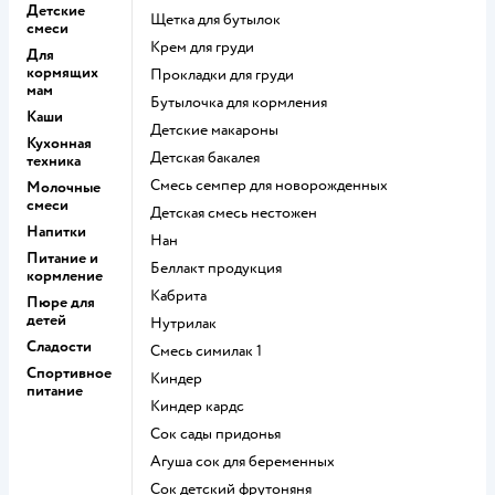
Детские
щетка для бутылок
смеси
крем для груди
Для
кормящих
прокладки для груди
мам
бутылочка для кормления
Каши
детские макароны
Кухонная
детская бакалея
техника
смесь семпер для новорожденных
Молочные
смеси
детская смесь нестожен
Напитки
нан
Питание и
беллакт продукция
кормление
кабрита
Пюре для
детей
нутрилак
Сладости
смесь симилак 1
Спортивное
киндер
питание
киндер кардс
сок сады придонья
агуша сок для беременных
сок детский фрутоняня