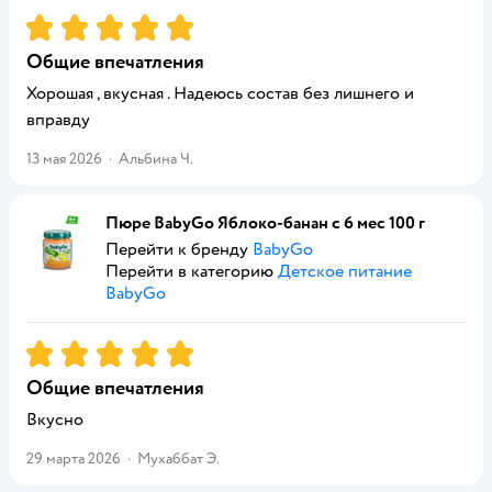
Рейтинг:
5
Общие впечатления
Хорошая , вкусная . Надеюсь состав без лишнего и
вправду
13 мая 2026
·
Альбина Ч.
Пюре BabyGo Яблоко-банан с 6 мес 100 г
Перейти к бренду
BabyGo
Перейти в категорию
Детское питание
BabyGo
Рейтинг:
5
Общие впечатления
Вкусно
29 марта 2026
·
Мухаббат Э.