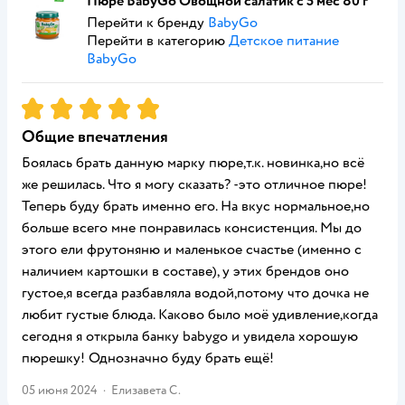
Пюре BabyGo Овощной салатик с 5 мес 80 г
Перейти к бренду
BabyGo
Перейти в категорию
Детское питание
BabyGo
Рейтинг:
5
Общие впечатления
Боялась брать данную марку пюре,т.к. новинка,но всё
же решилась. Что я могу сказать? -это отличное пюре!
Теперь буду брать именно его. На вкус нормальное,но
больше всего мне понравилась консистенция. Мы до
этого ели фрутоняню и маленькое счастье (именно с
наличием картошки в составе), у этих брендов оно
густое,я всегда разбавляла водой,потому что дочка не
любит густые блюда. Каково было моё удивление,когда
сегодня я открыла банку babygo и увидела хорошую
пюрешку! Однозначно буду брать ещё!
05 июня 2024
·
Елизавета С.