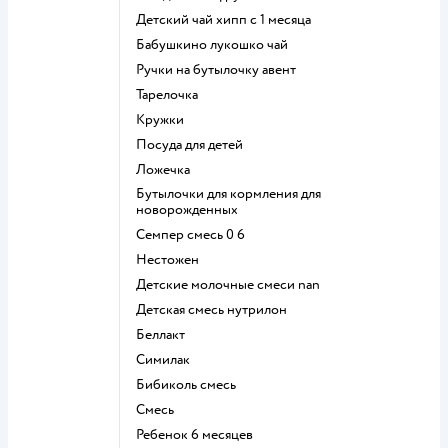
детский чай хипп с 1 месяца
бабушкино лукошко чай
ручки на бутылочку авент
тарелочка
кружки
посуда для детей
ложечка
бутылочки для кормления для
новорожденных
семпер смесь 0 6
нестожен
Детские молочные смеси nan
детская смесь нутрилон
беллакт
симилак
бибиколь смесь
смесь
ребенок 6 месяцев