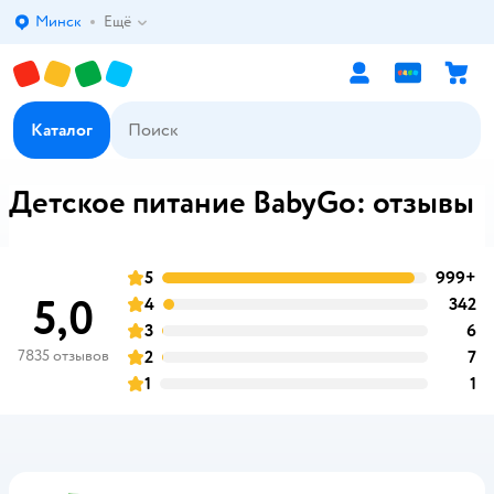
Минск
Ещё
Выбор адреса доставки.
Каталог
Детское питание BabyGo: отзывы
5
999+
о
оценка
5,0
4
342
о
оценка
3
6
о
оценка
7835 отзывов
2
7
о
оценка
1
1
о
оценка