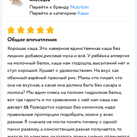
Перейти к бренду
Nutrilon
Перейти в категорию
Каши
Рейтинг:
5
Общие впечатления
Хорошая каша. Это наверное единственная каша без
лишних добавок,рисовая мука и всё. У ребёнка аллергия
на молочный белок, каша нам подошла, высыпаний нет и
стул хороший. Кушает с удовольствием. На вкус как
обычный варёный пресный рис. Мамы кто пишет, что
она не вкусная, а какая она должна быть без сахара и
молока? Мы едим смесь на полном гидролизе белка,
вот где гадость и по сравнению с ней нам каша как
десерт 🍰 Разводится хорошо без комочков, надо
правильные пропорции подобрать, ложки у всех
разные. Я сначала не могла понять почему с одной
пачки развожу, а консистенция разная получается, то
жидкая то комками, оказалось ложки сильно отличаются