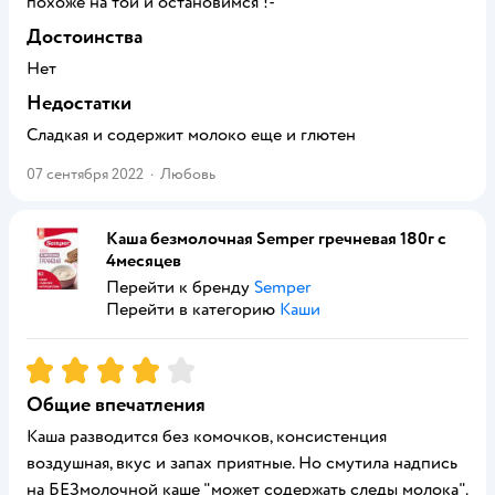
похоже на той и остановимся !-
Достоинства
Нет
Недостатки
Сладкая и содержит молоко еще и глютен
07 сентября 2022
·
Любовь
Каша безмолочная Semper гречневая 180г с
4месяцев
Перейти к бренду
Semper
Перейти в категорию
Каши
Рейтинг:
4
Общие впечатления
Каша разводится без комочков, консистенция
воздушная, вкус и запах приятные. Но смутила надпись
на БЕЗмолочной каше "может содержать следы молока".