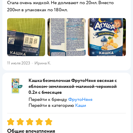
Стала очень жидкой. Не доливают по 20мл. Вместо
200мл в упаковках по 180мл.
11 июля 2023
·
Ирина К.
Кашка безмолочная ФрутоНяня овсяная с
яблоком-земляникой-малиной-черникой
0.2л с 6месяцев
Перейти к бренду
ФрутоНяня
Перейти в категорию
Каши
Рейтинг:
5
Общие впечатления