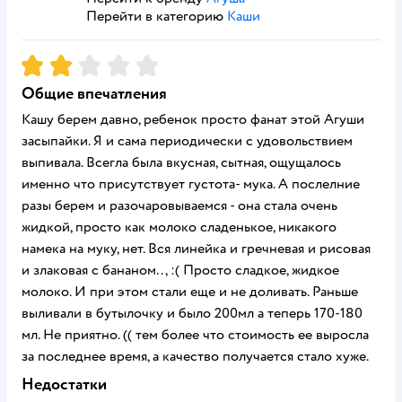
Перейти в категорию
Каши
Рейтинг:
2
Общие впечатления
Кашу берем давно, ребенок просто фанат этой Агуши
засыпайки. Я и сама периодически с удовольствием
выпивала. Всегла была вкусная, сытная, ощущалось
именно что присутствует густота- мука. А послелние
разы берем и разочаровываемся - она стала очень
жидкой, просто как молоко сладенькое, никакого
намека на муку, нет. Вся линейка и гречневая и рисовая
и злаковая с бананом.., :( Просто сладкое, жидкое
молоко. И при этом стали еще и не доливать. Раньше
выливали в бутылочку и было 200мл а теперь 170-180
мл. Не приятно. (( тем более что стоимость ее выросла
за последнее время, а качество получается стало хуже.
Недостатки