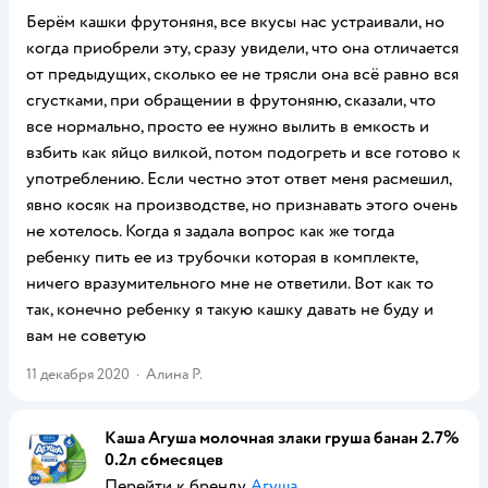
Берём кашки фрутоняня, все вкусы нас устраивали, но
когда приобрели эту, сразу увидели, что она отличается
от предыдущих, сколько ее не трясли она всё равно вся
сгустками, при обращении в фрутоняню, сказали, что
все нормально, просто ее нужно вылить в емкость и
взбить как яйцо вилкой, потом подогреть и все готово к
употреблению. Если честно этот ответ меня расмешил,
явно косяк на производстве, но признавать этого очень
не хотелось. Когда я задала вопрос как же тогда
ребенку пить ее из трубочки которая в комплекте,
ничего вразумительного мне не ответили. Вот как то
так, конечно ребенку я такую кашку давать не буду и
вам не советую
11 декабря 2020
·
Алина Р.
Каша Агуша молочная злаки груша банан 2.7%
0.2л с6месяцев
Перейти к бренду
Агуша