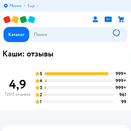
Минск
Ещё
Выбор адреса доставки.
Каталог
Каши: отзывы
5
999+
о
оценка
4,9
4
999+
о
оценка
3
999+
о
оценка
72015 отзывов
2
961
о
оценка
1
99
о
оценка