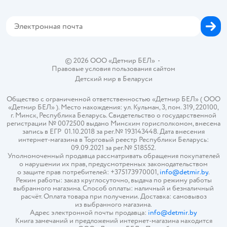
Магазины сети
Карта сайта
© 2026 ООО «Детмир БЕЛ»
•
Правовые условия пользования сайтом
Детский мир в
Беларуси
Общество с ограниченной ответственностью «Детмир БЕЛ» ( ООО
«Детмир БЕЛ» ). Место нахождения: ул. Кульман, 3, пом. 319, 220100,
г. Минск, Республика Беларусь. Свидетельство о государственной
регистрации № 0072500 выдано Минским горисполкомом, внесена
запись в ЕГР 01.10.2018 за рег.№ 193143448. Дата внесения
интернет-магазина в Торговый реестр Республики Беларусь:
09.09.2021 за рег.№ 518552.
Уполномоченный продавца рассматривать обращения покупателей
о нарушении их прав, предусмотренных законодательством
о защите прав потребителей: +375173970001,
info@detmir.by
.
Режим работы: заказ круглосуточно, выдача по режиму работы
выбранного магазина. Способ оплаты: наличный и безналичный
расчёт. Оплата товара при получении. Доставка: самовывоз
из выбранного магазина.
Адрес электронной почты продавца:
info@detmir.by
Книга замечаний и предложений интернет-магазина находится