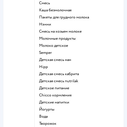
смесь
каша безмолочная
пакеты для грудного молока
нэнни
смесь на козьем молоке
молочные продукты
молоко детское
semper
детская смесь нан
hipp
детская смесь кабрита
детская смесь nutrilak
детское питание
chicco кормления
детские напитки
йогурты
Вода
творожок