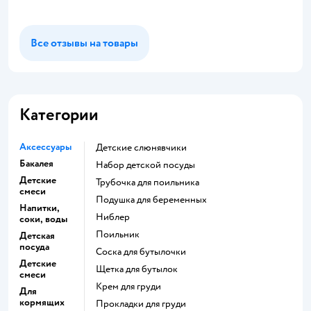
Все отзывы на товары
Категории
Аксессуары
Детские слюнявчики
Бакалея
набор детской посуды
Детские
трубочка для поильника
смеси
подушка для беременных
Напитки,
ниблер
соки, воды
поильник
Детская
посуда
соска для бутылочки
Детские
щетка для бутылок
смеси
крем для груди
Для
кормящих
прокладки для груди