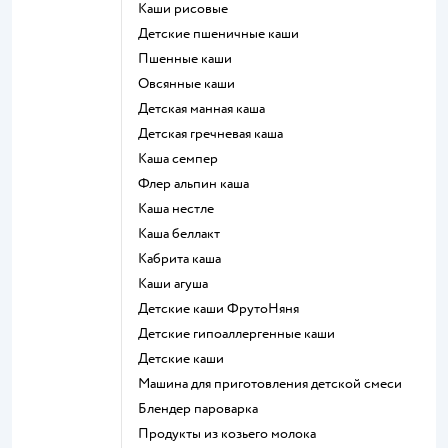
Каши рисовые
Детские пшеничные каши
Пшенные каши
овсянные каши
детская манная каша
детская гречневая каша
каша семпер
флер альпин каша
каша нестле
каша беллакт
кабрита каша
каши агуша
Детские каши ФрутоНяня
Детские гипоаллергенные каши
детские каши
машина для приготовления детской смеси
блендер пароварка
продукты из козьего молока