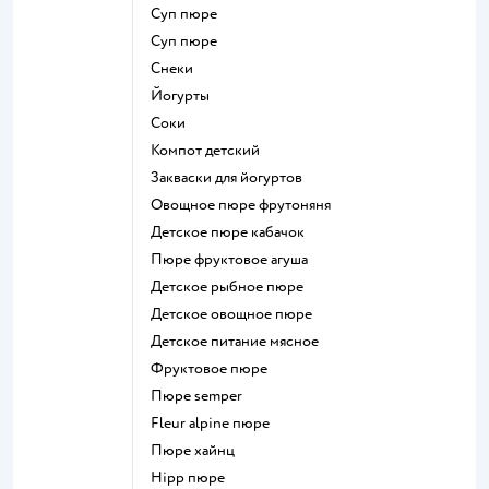
суп пюре
суп пюре
Снеки
йогурты
Соки
компот детский
Закваски для йогуртов
овощное пюре фрутоняня
детское пюре кабачок
пюре фруктовое агуша
детское рыбное пюре
детское овощное пюре
детское питание мясное
фруктовое пюре
пюре semper
fleur alpine пюре
пюре хайнц
hipp пюре