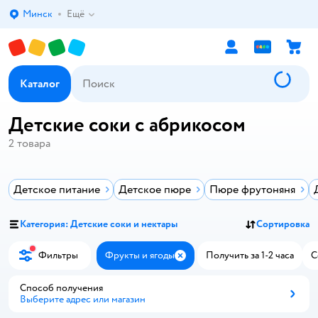
Минск
Ещё
Выбор адреса доставки.
Каталог
Детские соки с абрикосом
2
товара
Детское питание
Детское пюре
Пюре фрутоняня
Категория: Детские соки и нектары
Сортировка
Фильтры
Фрукты и ягоды
Получить за 1-2 часа
С
Закрыть
Способ получения
Выберите адрес или магазин
Способ получения