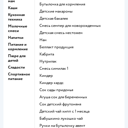
мам
бутылочка для кормления
Каши
детские макароны
Кухонная
детская бакалея
техника
смесь семпер для новорожденных
Молочные
смеси
детская смесь нестожен
Напитки
нан
Питание и
беллакт продукция
кормление
кабрита
Пюре для
детей
нутрилак
Сладости
смесь симилак 1
Спортивное
киндер
питание
киндер кардс
сок сады придонья
агуша сок для беременных
сок детский фрутоняня
детский чай хипп с 1 месяца
бабушкино лукошко чай
ручки на бутылочку авент