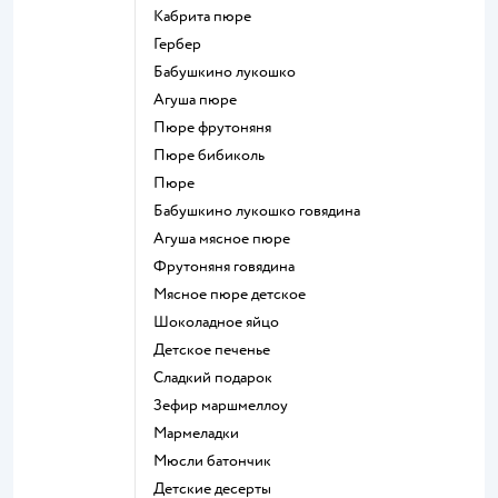
кабрита пюре
гербер
бабушкино лукошко
агуша пюре
пюре фрутоняня
пюре бибиколь
пюре
бабушкино лукошко говядина
агуша мясное пюре
фрутоняня говядина
мясное пюре детское
шоколадное яйцо
детское печенье
сладкий подарок
зефир маршмеллоу
мармеладки
мюсли батончик
детские десерты