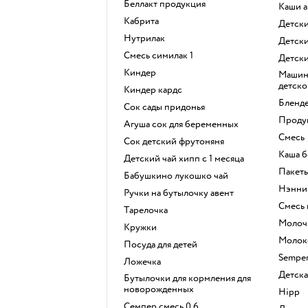
беллакт продукция
каши 
кабрита
Детс
нутрилак
Детс
смесь симилак 1
детск
киндер
машина для приготовления
детско
киндер кардс
бленд
сок сады придонья
прод
агуша сок для беременных
смесь
сок детский фрутоняня
каша 
детский чай хипп с 1 месяца
пакет
бабушкино лукошко чай
нэнни
ручки на бутылочку авент
смесь
тарелочка
моло
кружки
моло
посуда для детей
sempe
ложечка
детск
бутылочки для кормления для
новорожденных
hipp
семпер смесь 0 6