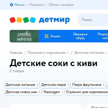
Минск
Магазины
Обмен и возврат
Выбор адреса доставки.
Одежда и
Подгу
Акции
обувь
гиг
Главная
Питание и кормление
Детское питание
Детские соки с киви
2
товара
Детское питание
Детское пюре
Пюре фрутоняня
Детская смесь нан
Nestogen
Стульчик для кормления
Популярн