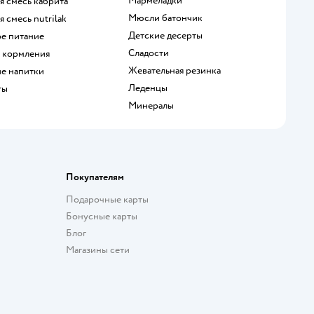
мармеладки
ая смесь кабрита
мюсли батончик
ая смесь nutrilak
детские десерты
ое питание
сладости
o кормления
жевательная резинка
ие напитки
леденцы
ты
Минералы
Покупателям
Подарочные карты
Бонусные карты
Блог
Магазины сети