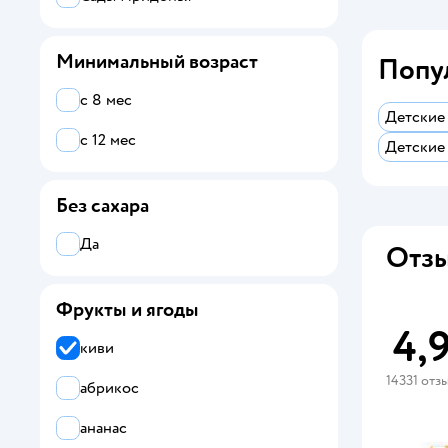
Минимальный возраст
Попу
с 8 мес
Детские
с 12 мес
Детские
Без сахара
Да
Отзы
Фрукты и ягоды
4,
киви
14331 отз
абрикос
ананас