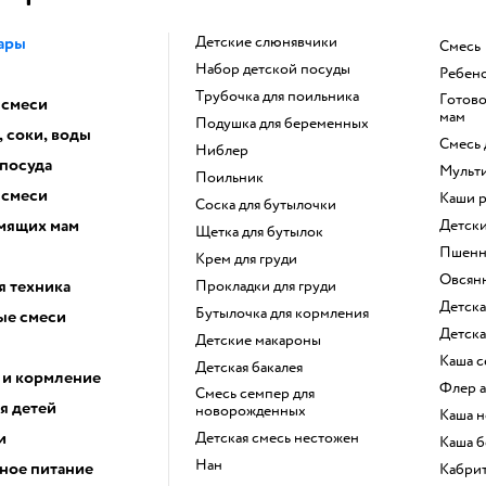
ары
Детские слюнявчики
смесь
набор детской посуды
ребен
трубочка для поильника
готовое питание для кормящих
 смеси
мам
подушка для беременных
 соки, воды
смесь
ниблер
 посуда
Муль
поильник
 смеси
Каши 
соска для бутылочки
мящих мам
Детс
щетка для бутылок
Пшен
крем для груди
овся
я техника
прокладки для груди
детск
бутылочка для кормления
е смеси
детск
детские макароны
каша 
детская бакалея
 и кормление
флер
смесь семпер для
я детей
новорожденных
каша 
и
детская смесь нестожен
каша 
нан
ное питание
кабри