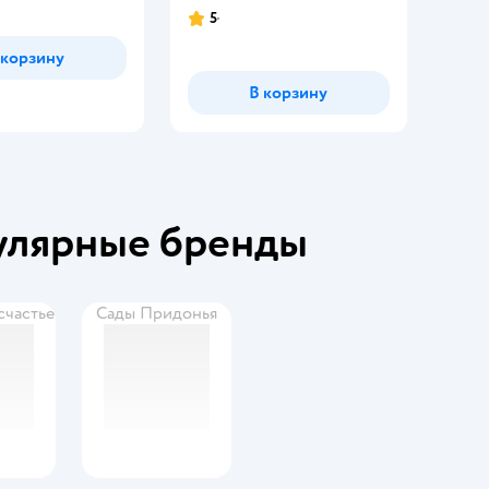
5
 корзину
В корзину
улярные бренды
счастье
Сады Придонья