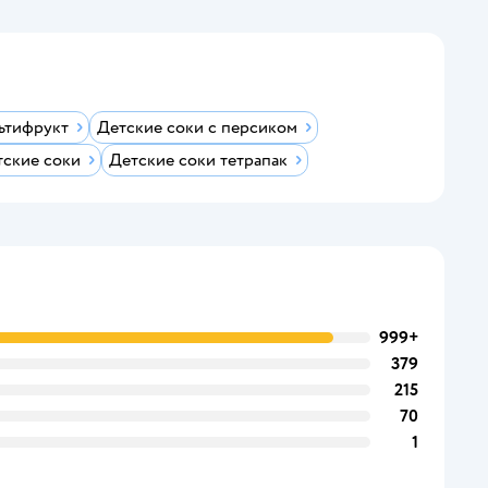
ьтифрукт
Детские соки с персиком
тские соки
Детские соки тетрапак
999+
379
215
70
1