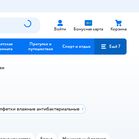
Войти
Бонусная карта
Корзина
етская
Прогулки и
Спорт и отдых
Ещё 7
омната
путешествия
ви
лфетки влажные антибактериальные
одня или завтра
Бренд
Минимальный возраст