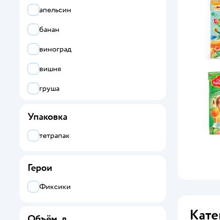
апельсин
банан
виноград
вишня
груша
клубника и земляника
Упаковка
малина
тетрапак
манго
Герои
мультифрукт
персик
Фиксики
яблоко
Кате
Объём, л