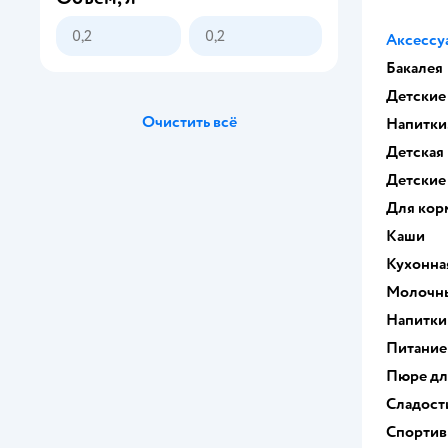
Аксессу
Бакалея
Детские
Очистить всё
Напитки,
Детская
Детские
Для кор
Каши
Кухонна
Молочны
Напитки
Питание
Пюре дл
Сладост
Спортив