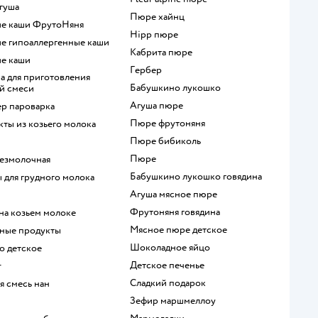
агуша
пюре хайнц
кие каши ФрутоНяня
hipp пюре
кие гипоаллергенные каши
кабрита пюре
ие каши
гербер
бабушкино лукошко
й смеси
агуша пюре
ер пароварка
пюре фрутоняня
укты из козьего молока
пюре бибиколь
пюре
безмолочная
бабушкино лукошко говядина
ы для грудного молока
агуша мясное пюре
фрутоняня говядина
 на козьем молоке
мясное пюре детское
чные продукты
шоколадное яйцо
ко детское
детское печенье
r
сладкий подарок
ая смесь нан
зефир маршмеллоу