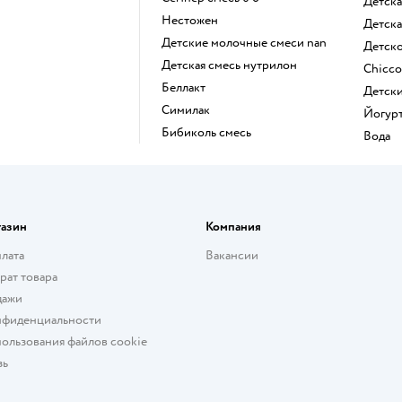
детск
нестожен
детск
Детские молочные смеси nan
детск
детская смесь нутрилон
chicc
беллакт
детск
симилак
йогур
бибиколь смесь
Вода
газин
Компания
плата
Вакансии
рат товара
дажи
нфиденциальности
ользования файлов cookie
зь