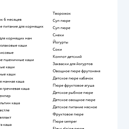
творожок
ок 6 месяцев
суп пюре
суп пюре
Снеки
 для кормящих мам
йогурты
тизлаковые каши
Соки
рисовые
компот детский
кие пшеничные каши
Закваски для йогуртов
ные каши
овощное пюре фрутоняня
нные каши
детское пюре кабачок
ая манная каша
пюре фруктовое агуша
ая гречневая каша
детское рыбное пюре
семпер
детское овощное пюре
 альпин каша
детское питание мясное
нестле
фруктовое пюре
беллакт
пюре semper
та каша
fleur alpine пюре