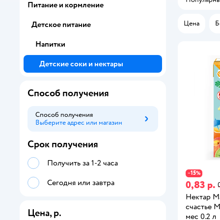
Питание и кормление
Цена
Б
Детское питание
Напитки
Детские соки и нектары
Способ получения
Способ получения
Выберите адрес или магазин
Способ получения
Срок получения
Получить за 1-2 часа
15
−
%
Сегодня или завтра
0,83 р.
Нектар М
счастье М
Цена, р.
мес 0.2 л