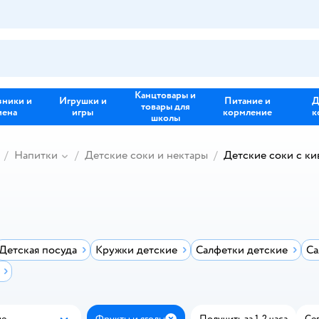
Канцтовары и
зники и
Игрушки и
Питание и
Д
товары для
иена
игры
кормление
к
школы
Напитки
Детские соки и нектары
Детские соки с ки
Детская посуда
Кружки детские
Салфетки детские
Са
ые
Фрукты и ягоды
Получить за 1-2 часа
Сег