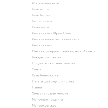
флер альпин каша
каша нестле
каша беллакт
кабрита каша
каши агуша
Детские каши ФрутоНяня
Детские гипоаллергенные каши
детские каши
машина для приготовления детской смеси
блендер пароварка
продукты из козьего молока
смесь
каша безмолочная
пакеты для грудного молока
нэнни
смесь на козьем молоке
молочные продукты
молоко детское