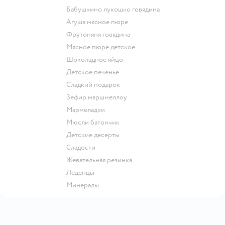
бабушкино лукошко говядина
агуша мясное пюре
фрутоняня говядина
мясное пюре детское
шоколадное яйцо
детское печенье
сладкий подарок
зефир маршмеллоу
мармеладки
мюсли батончик
детские десерты
сладости
жевательная резинка
леденцы
Минералы