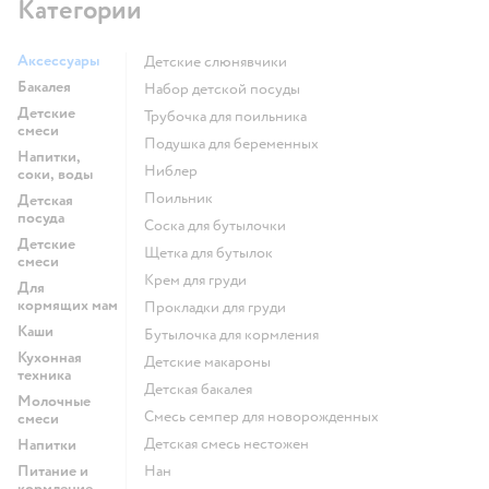
Категории
Аксессуары
Детские слюнявчики
Бакалея
набор детской посуды
Детские
трубочка для поильника
смеси
подушка для беременных
Напитки,
ниблер
соки, воды
поильник
Детская
посуда
соска для бутылочки
Детские
щетка для бутылок
смеси
крем для груди
Для
кормящих мам
прокладки для груди
Каши
бутылочка для кормления
Кухонная
детские макароны
техника
детская бакалея
Молочные
смесь семпер для новорожденных
смеси
детская смесь нестожен
Напитки
Питание и
нан
кормление