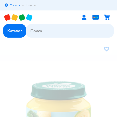
Минск
Ещё
Выбор адреса доставки.
Каталог
В избр