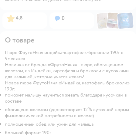
Фото по
Фото пользовател
Фото пользо
Рейтинг:
Вопросов:
4,8
0
+
4
Открыть га
О товаре
Пюре ФрутоНяня индейка-картофель-брокколи 190г с
9месяцев
Новинка от бренда «ФрутоНяня» - пюре, обогащенное
железом, из Индейки, картофеля и брокколи с кусочками
для малышей, которые учатся жевать!
Новое пюре ФрутоНяня «Индейка, картофель, брокколи»
190г:
поможет малышу научиться жевать благодаря кусочкам в
составе
обогащено железом (удовлетворяет 12% суточной нормы
физиологической потребности в железе)
полноценный обед или ужин для малыша
большой формат 190г