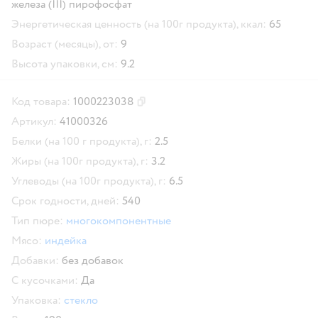
железа (III) пирофосфат
Энергетическая ценность (на 100г продукта), ккал:
65
Возраст (месяцы), от:
9
Высота упаковки, см:
9.2
Код товара:
1000223038
Скопировать код товара
Артикул:
41000326
Белки (на 100 г продукта), г:
2.5
Жиры (на 100г продукта), г:
3.2
Углеводы (на 100г продукта), г:
6.5
Срок годности, дней:
540
Тип пюре:
многокомпонентные
Мясо:
индейка
Добавки:
без добавок
С кусочками:
Да
Упаковка:
стекло