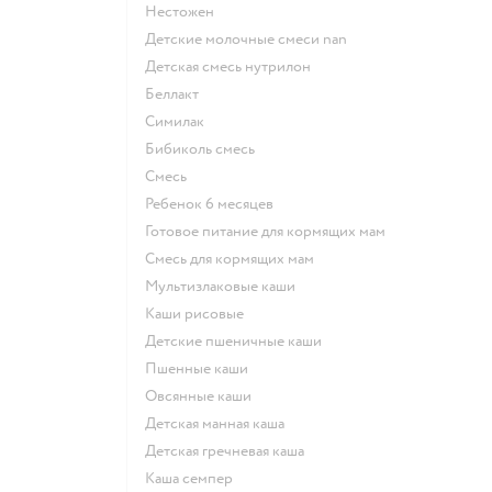
нестожен
Детские молочные смеси nan
детская смесь нутрилон
беллакт
симилак
бибиколь смесь
смесь
ребенок 6 месяцев
готовое питание для кормящих мам
смесь для кормящих мам
Мультизлаковые каши
Каши рисовые
Детские пшеничные каши
Пшенные каши
овсянные каши
детская манная каша
детская гречневая каша
каша семпер