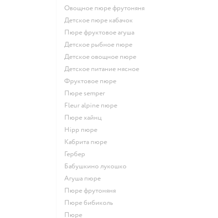
овощное пюре фрутоняня
детское пюре кабачок
пюре фруктовое агуша
детское рыбное пюре
детское овощное пюре
детское питание мясное
фруктовое пюре
пюре semper
fleur alpine пюре
пюре хайнц
hipp пюре
кабрита пюре
гербер
бабушкино лукошко
агуша пюре
пюре фрутоняня
пюре бибиколь
пюре