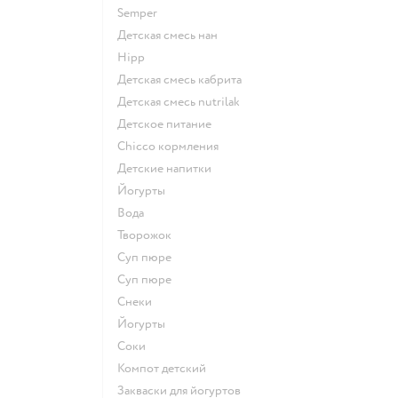
semper
детская смесь нан
hipp
детская смесь кабрита
детская смесь nutrilak
детское питание
chicco кормления
детские напитки
йогурты
Вода
творожок
суп пюре
суп пюре
Снеки
йогурты
Соки
компот детский
Закваски для йогуртов