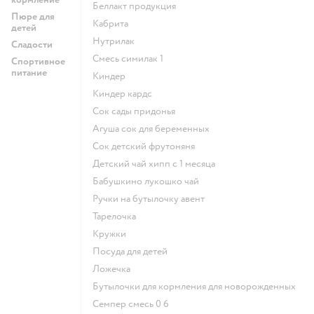
беллакт продукция
Пюре для
кабрита
детей
нутрилак
Сладости
смесь симилак 1
Спортивное
питание
киндер
киндер кардс
сок сады придонья
агуша сок для беременных
сок детский фрутоняня
детский чай хипп с 1 месяца
бабушкино лукошко чай
ручки на бутылочку авент
тарелочка
кружки
посуда для детей
ложечка
бутылочки для кормления для новорожденных
семпер смесь 0 6