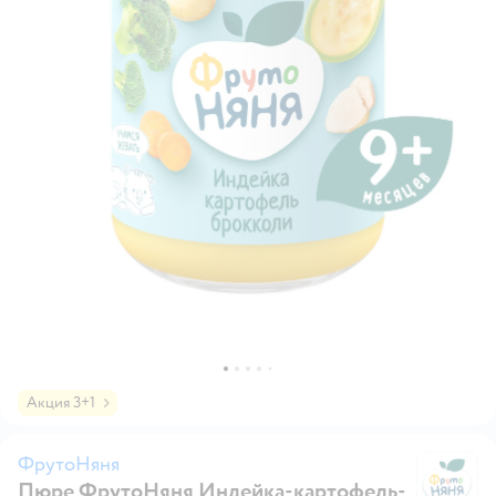
Акция 3+1
ФрутоНяня
Пюре ФрутоНяня Индейка-картофель-
Ф