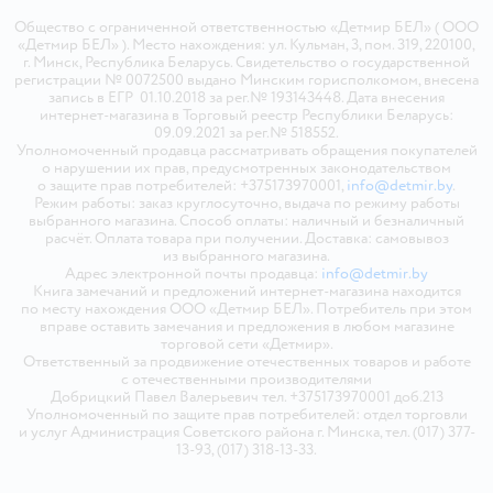
Общество с ограниченной ответственностью «Детмир БЕЛ» ( ООО
«Детмир БЕЛ» ). Место нахождения: ул. Кульман, 3, пом. 319, 220100,
г. Минск, Республика Беларусь. Свидетельство о государственной
регистрации № 0072500 выдано Минским горисполкомом, внесена
запись в ЕГР 01.10.2018 за рег.№ 193143448. Дата внесения
интернет-магазина в Торговый реестр Республики Беларусь:
09.09.2021 за рег.№ 518552.
Уполномоченный продавца рассматривать обращения покупателей
о нарушении их прав, предусмотренных законодательством
о защите прав потребителей: +375173970001,
info@detmir.by
.
Режим работы: заказ круглосуточно, выдача по режиму работы
выбранного магазина. Способ оплаты: наличный и безналичный
расчёт. Оплата товара при получении. Доставка: самовывоз
из выбранного магазина.
Адрес электронной почты продавца:
info@detmir.by
Книга замечаний и предложений интернет-магазина находится
по месту нахождения ООО «Детмир БЕЛ». Потребитель при этом
вправе оставить замечания и предложения в любом магазине
торговой сети «Детмир».
Ответственный за продвижение отечественных товаров и работе
с отечественными производителями
Добрицкий Павел Валерьевич тел. +375173970001 доб.213
Уполномоченный по защите прав потребителей: отдел торговли
и услуг Администрация Советского района г. Минска, тел. (017) 377-
13-93, (017) 318-13-33.