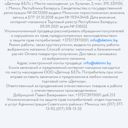
«Детмир БЕЛ» ). Место нахождения: ул. Кульман, 3, пом. 319, 220100,
г. Минск, Республика Беларусь. Свидетельство о государственной
регистрации № 0072500 выдано Минским горисполкомом, внесена
запись в ЕГР 01.10.2018 за рег.№ 193143448. Дата внесения
интернет-магазина в Торговый реестр Республики Беларусь:
09.09.2021 за рег.№ 518552.
Уполномоченный продавца рассматривать обращения покупателей
о нарушении их прав, предусмотренных законодательством
о защите прав потребителей: +375173970001,
info@detmir.by
.
Режим работы: заказ круглосуточно, выдача по режиму работы
выбранного магазина. Способ оплаты: наличный и безналичный
расчёт. Оплата товара при получении. Доставка: самовывоз
из выбранного магазина.
Адрес электронной почты продавца:
info@detmir.by
Книга замечаний и предложений интернет-магазина находится
по месту нахождения ООО «Детмир БЕЛ». Потребитель при этом
вправе оставить замечания и предложения в любом магазине
торговой сети «Детмир».
Ответственный за продвижение отечественных товаров и работе
с отечественными производителями
Добрицкий Павел Валерьевич тел. +375173970001 доб.213
Уполномоченный по защите прав потребителей: отдел торговли
и услуг Администрация Советского района г. Минска, тел. (017) 377-
13-93, (017) 318-13-33.