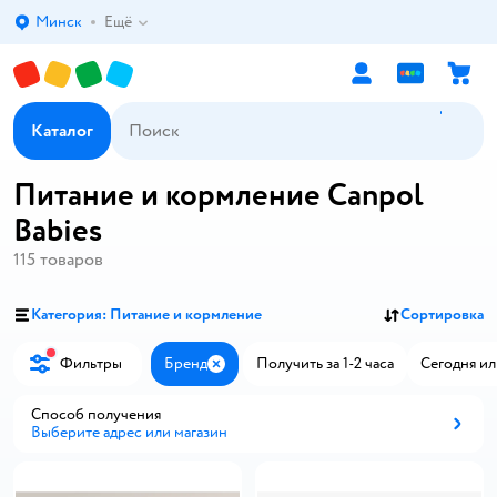
Минск
Ещё
Выбор адреса доставки.
Каталог
Питание и кормление Canpol
Babies
115
товаров
Категория: Питание и кормление
Сортировка
Фильтры
Бренд
Получить за 1-2 часа
Сегодня ил
Закрыть
Способ получения
Выберите адрес или магазин
Способ получения