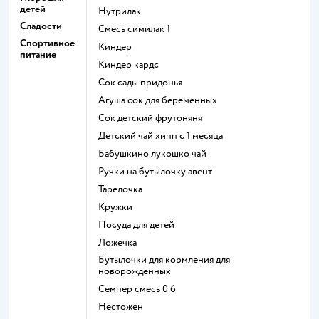
детей
нутрилак
Сладости
смесь симилак 1
Спортивное
киндер
питание
киндер кардс
сок сады придонья
агуша сок для беременных
сок детский фрутоняня
детский чай хипп с 1 месяца
бабушкино лукошко чай
ручки на бутылочку авент
тарелочка
кружки
посуда для детей
ложечка
бутылочки для кормления для
новорожденных
семпер смесь 0 6
нестожен