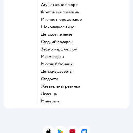
агуша мясное пюре
фрутоняня говядина
мясное пюре детское
шоколадное яйцо
детское печенье
сладкий подарок
зефир маршмеллоу
мармеладки
мюсли батончик
детские десерты
сладости
жевательная резинка
леденцы
Минералы