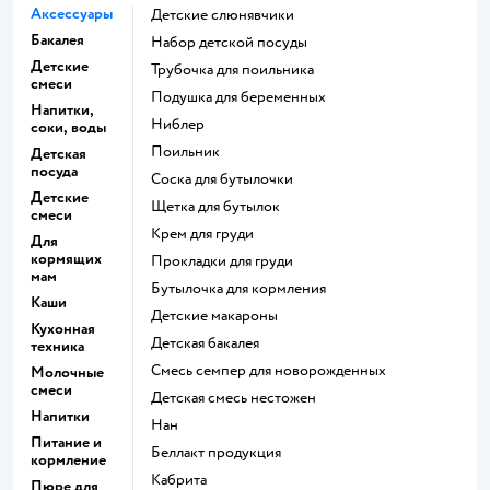
Аксессуары
Детские слюнявчики
Бакалея
набор детской посуды
Детские
трубочка для поильника
смеси
подушка для беременных
Напитки,
ниблер
соки, воды
поильник
Детская
посуда
соска для бутылочки
Детские
щетка для бутылок
смеси
крем для груди
Для
кормящих
прокладки для груди
мам
бутылочка для кормления
Каши
детские макароны
Кухонная
детская бакалея
техника
смесь семпер для новорожденных
Молочные
смеси
детская смесь нестожен
Напитки
нан
Питание и
беллакт продукция
кормление
кабрита
Пюре для