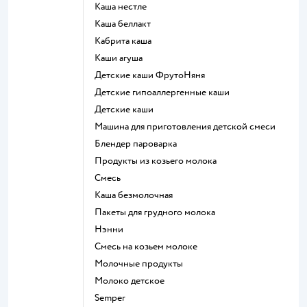
каша нестле
каша беллакт
кабрита каша
каши агуша
Детские каши ФрутоНяня
Детские гипоаллергенные каши
детские каши
машина для приготовления детской смеси
блендер пароварка
продукты из козьего молока
смесь
каша безмолочная
пакеты для грудного молока
нэнни
смесь на козьем молоке
молочные продукты
молоко детское
semper