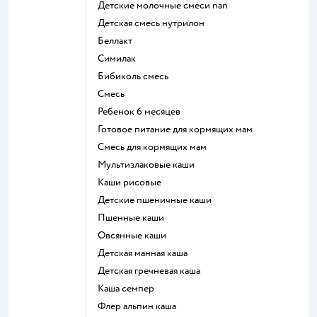
Детские молочные смеси nan
детская смесь нутрилон
беллакт
симилак
бибиколь смесь
смесь
ребенок 6 месяцев
готовое питание для кормящих мам
смесь для кормящих мам
Мультизлаковые каши
Каши рисовые
Детские пшеничные каши
Пшенные каши
овсянные каши
детская манная каша
детская гречневая каша
каша семпер
флер альпин каша