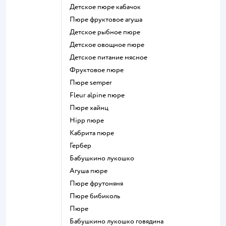
детское пюре кабачок
пюре фруктовое агуша
детское рыбное пюре
детское овощное пюре
детское питание мясное
фруктовое пюре
пюре semper
fleur alpine пюре
пюре хайнц
hipp пюре
кабрита пюре
гербер
бабушкино лукошко
агуша пюре
пюре фрутоняня
пюре бибиколь
пюре
бабушкино лукошко говядина