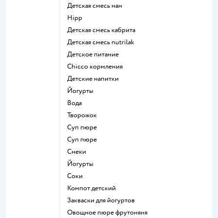
детская смесь нан
hipp
детская смесь кабрита
детская смесь nutrilak
детское питание
chicco кормления
детские напитки
йогурты
Вода
творожок
суп пюре
суп пюре
Снеки
йогурты
Соки
компот детский
Закваски для йогуртов
овощное пюре фрутоняня