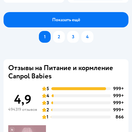
Показать ещё
1
2
3
4
Отзывы на Питание и кормление
Canpol Babies
5
999+
4,9
4
999+
3
999+
494319 отзывов
2
999+
1
866