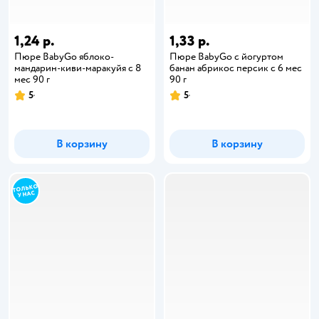
1,24 р.
1,33 р.
Пюре BabyGo яблоко-
Пюре BabyGo с йогуртом
мандарин-киви-маракуйя с 8
банан абрикос персик с 6 мес
мес 90 г
90 г
5
5
В корзину
В корзину