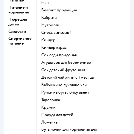
Напитки
нан
Питание и
беллакт продукция
кормление
кабрита
Пюре для
детей
нутрилак
Сладости
смесь симилак 1
Спортивное
киндер
питание
киндер кардс
сок сады придонья
агуша сок для беременных
сок детский фрутоняня
детский чай хипп с 1 месяца
бабушкино лукошко чай
ручки на бутылочку авент
тарелочка
кружки
посуда для детей
ложечка
бутылочки для кормления для