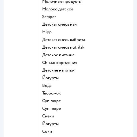
молочные продукты
молоко детское
semper
детская смесь нан
hipp
детская смесь кабрита
детская смесь nutrilak
детское питание
chicco кормления
детские напитки
йогурты
Вода
творожок
суп пюре
суп пюре
Снеки
йогурты
Соки