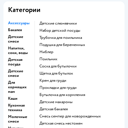
Категории
Аксессуары
Детские слюнявчики
Бакалея
набор детской посуды
Детские
трубочка для поильника
смеси
подушка для беременных
Напитки,
ниблер
соки, воды
поильник
Детская
посуда
соска для бутылочки
Детские
щетка для бутылок
смеси
крем для груди
Для
кормящих
прокладки для груди
мам
бутылочка для кормления
Каши
детские макароны
Кухонная
детская бакалея
техника
смесь семпер для новорожденных
Молочные
смеси
детская смесь нестожен