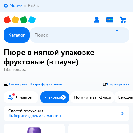
Минск
Ещё
Выбор адреса доставки.
Каталог
Пюре в мягкой упаковке
фруктовые (в пауче)
183
товара
Категория: Пюре фруктовые
Сортировка
Фильтры
Упаковка
Получить за 1-2 часа
Сегодня
Закрыть
Способ получения
Выберите адрес или магазин
Способ получения