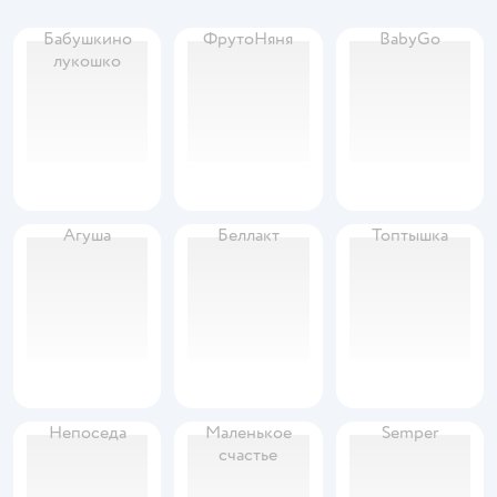
Бабушкино
ФрутоНяня
BabyGo
лукошко
Агуша
Беллакт
Топтышка
Непоседа
Маленькое
Semper
счастье