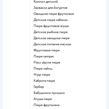
компот детский
Закваски для йогуртов
овощное пюре фрутоняня
детское пюре кабачок
пюре фруктовое агуша
детское рыбное пюре
детское овощное пюре
детское питание мясное
фруктовое пюре
пюре semper
fleur alpine пюре
пюре хайнц
hipp пюре
кабрита пюре
гербер
бабушкино лукошко
агуша пюре
пюре фрутоняня