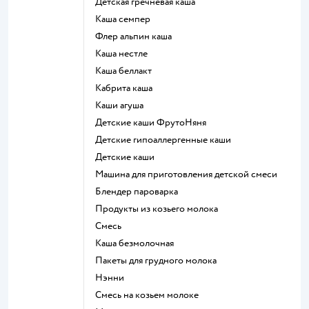
детская гречневая каша
каша семпер
флер альпин каша
каша нестле
каша беллакт
кабрита каша
каши агуша
Детские каши ФрутоНяня
Детские гипоаллергенные каши
детские каши
машина для приготовления детской смеси
блендер пароварка
продукты из козьего молока
смесь
каша безмолочная
пакеты для грудного молока
нэнни
смесь на козьем молоке