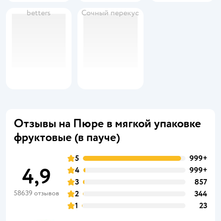
betters
Сочный перекус
Отзывы на Пюре в мягкой упаковке
фруктовые (в пауче)
5
999+
4,9
4
999+
3
857
58639 отзывов
2
344
1
23