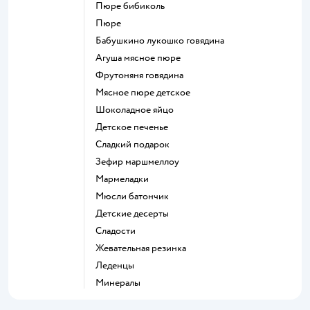
пюре бибиколь
пюре
бабушкино лукошко говядина
агуша мясное пюре
фрутоняня говядина
мясное пюре детское
шоколадное яйцо
детское печенье
сладкий подарок
зефир маршмеллоу
мармеладки
мюсли батончик
детские десерты
сладости
жевательная резинка
леденцы
Минералы