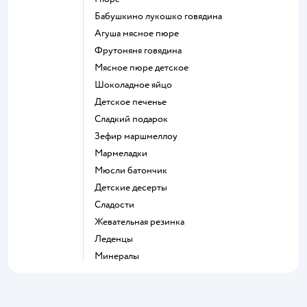
бабушкино лукошко говядина
агуша мясное пюре
фрутоняня говядина
мясное пюре детское
шоколадное яйцо
детское печенье
сладкий подарок
зефир маршмеллоу
мармеладки
мюсли батончик
детские десерты
сладости
жевательная резинка
леденцы
Минералы