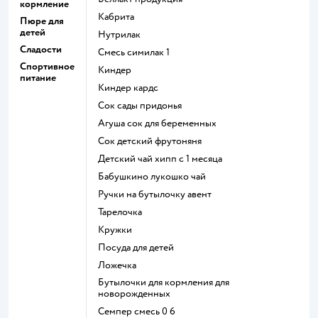
кормление
кабрита
Пюре для
детей
нутрилак
Сладости
смесь симилак 1
Спортивное
киндер
питание
киндер кардс
сок сады придонья
агуша сок для беременных
сок детский фрутоняня
детский чай хипп с 1 месяца
бабушкино лукошко чай
ручки на бутылочку авент
тарелочка
кружки
посуда для детей
ложечка
бутылочки для кормления для
новорожденных
семпер смесь 0 6