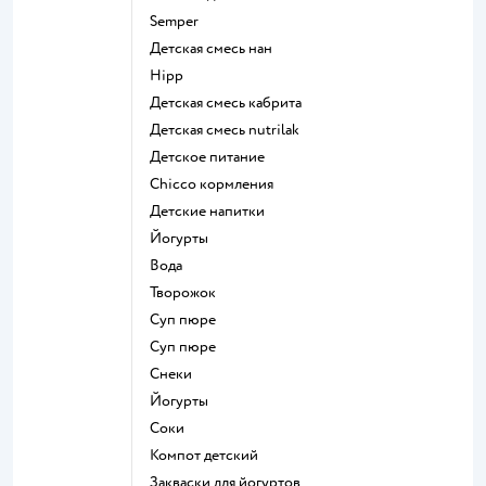
semper
детская смесь нан
hipp
детская смесь кабрита
детская смесь nutrilak
детское питание
chicco кормления
детские напитки
йогурты
Вода
творожок
суп пюре
суп пюре
Снеки
йогурты
Соки
компот детский
Закваски для йогуртов