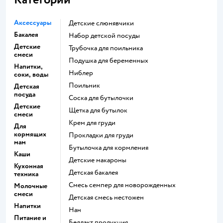
Аксессуары
Детские слюнявчики
Бакалея
набор детской посуды
Детские
трубочка для поильника
смеси
подушка для беременных
Напитки,
ниблер
соки, воды
поильник
Детская
посуда
соска для бутылочки
Детские
щетка для бутылок
смеси
крем для груди
Для
кормящих
прокладки для груди
мам
бутылочка для кормления
Каши
детские макароны
Кухонная
детская бакалея
техника
смесь семпер для новорожденных
Молочные
смеси
детская смесь нестожен
Напитки
нан
Питание и
беллакт продукция