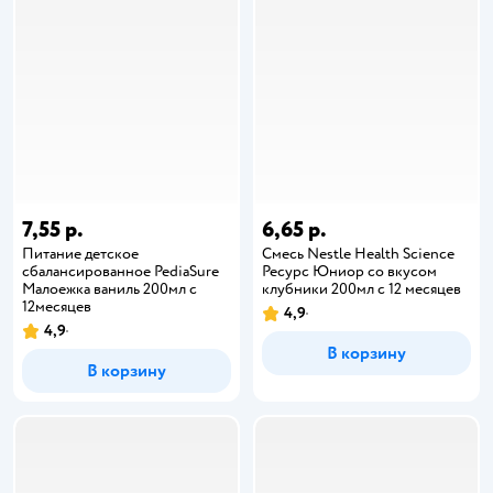
7,55 р.
6,65 р.
Питание детское
Смесь Nestle Health Science
сбалансированное PediaSure
Ресурс Юниор со вкусом
Малоежка ваниль 200мл с
клубники 200мл с 12 месяцев
12месяцев
4,9
4,9
В корзину
В корзину