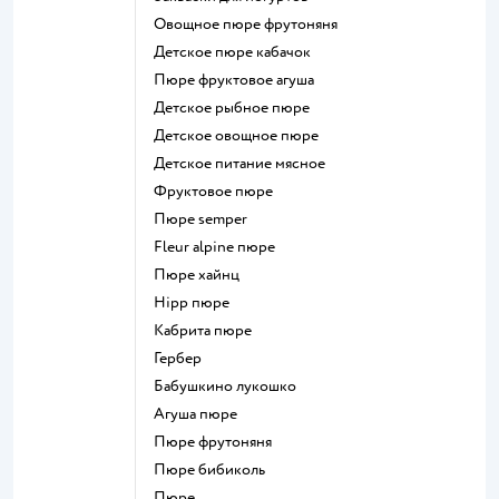
овощное пюре фрутоняня
детское пюре кабачок
пюре фруктовое агуша
детское рыбное пюре
детское овощное пюре
детское питание мясное
фруктовое пюре
пюре semper
fleur alpine пюре
пюре хайнц
hipp пюре
кабрита пюре
гербер
бабушкино лукошко
агуша пюре
пюре фрутоняня
пюре бибиколь
пюре