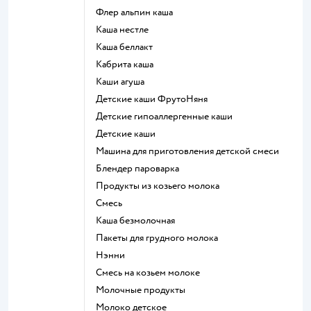
флер альпин каша
каша нестле
каша беллакт
кабрита каша
каши агуша
Детские каши ФрутоНяня
Детские гипоаллергенные каши
детские каши
машина для приготовления детской смеси
блендер пароварка
продукты из козьего молока
смесь
каша безмолочная
пакеты для грудного молока
нэнни
смесь на козьем молоке
молочные продукты
молоко детское