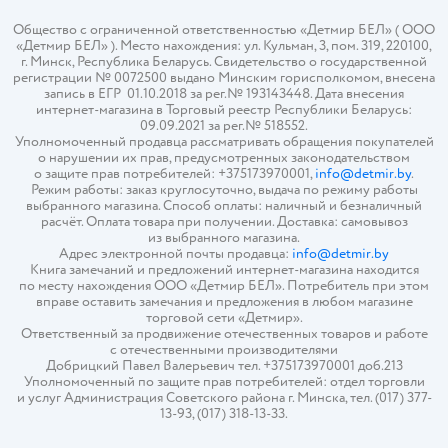
Общество с ограниченной ответственностью «Детмир БЕЛ» ( ООО
«Детмир БЕЛ» ). Место нахождения: ул. Кульман, 3, пом. 319, 220100,
г. Минск, Республика Беларусь. Свидетельство о государственной
регистрации № 0072500 выдано Минским горисполкомом, внесена
запись в ЕГР 01.10.2018 за рег.№ 193143448. Дата внесения
интернет-магазина в Торговый реестр Республики Беларусь:
09.09.2021 за рег.№ 518552.
Уполномоченный продавца рассматривать обращения покупателей
о нарушении их прав, предусмотренных законодательством
о защите прав потребителей: +375173970001,
info@detmir.by
.
Режим работы: заказ круглосуточно, выдача по режиму работы
выбранного магазина. Способ оплаты: наличный и безналичный
расчёт. Оплата товара при получении. Доставка: самовывоз
из выбранного магазина.
Адрес электронной почты продавца:
info@detmir.by
Книга замечаний и предложений интернет-магазина находится
по месту нахождения ООО «Детмир БЕЛ». Потребитель при этом
вправе оставить замечания и предложения в любом магазине
торговой сети «Детмир».
Ответственный за продвижение отечественных товаров и работе
с отечественными производителями
Добрицкий Павел Валерьевич тел. +375173970001 доб.213
Уполномоченный по защите прав потребителей: отдел торговли
и услуг Администрация Советского района г. Минска, тел. (017) 377-
13-93, (017) 318-13-33.