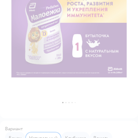
Вариант
банан
натуральный
клубника
ваниль