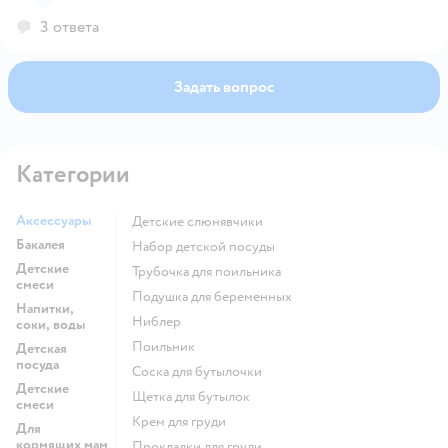
3 ответа
Задать вопрос
Категории
Аксессуары
Детские слюнявчики
Бакалея
набор детской посуды
Детские
трубочка для поильника
смеси
подушка для беременных
Напитки,
ниблер
соки, воды
поильник
Детская
посуда
соска для бутылочки
Детские
щетка для бутылок
смеси
крем для груди
Для
кормящих мам
прокладки для груди