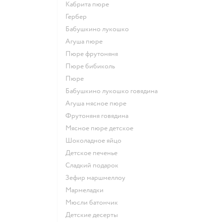
кабрита пюре
гербер
бабушкино лукошко
агуша пюре
пюре фрутоняня
пюре бибиколь
пюре
бабушкино лукошко говядина
агуша мясное пюре
фрутоняня говядина
мясное пюре детское
шоколадное яйцо
детское печенье
сладкий подарок
зефир маршмеллоу
мармеладки
мюсли батончик
детские десерты