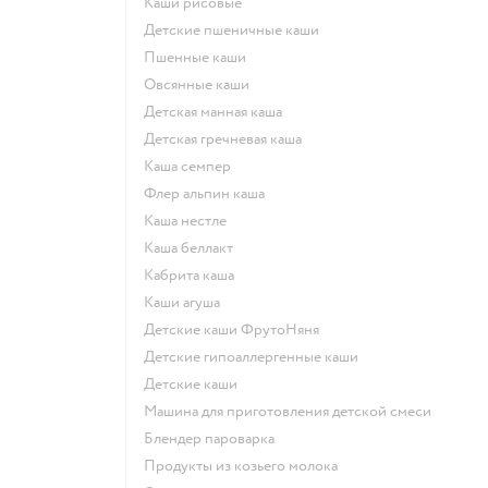
Каши рисовые
Детские пшеничные каши
Пшенные каши
овсянные каши
детская манная каша
детская гречневая каша
каша семпер
флер альпин каша
каша нестле
каша беллакт
кабрита каша
каши агуша
Детские каши ФрутоНяня
Детские гипоаллергенные каши
детские каши
машина для приготовления детской смеси
блендер пароварка
продукты из козьего молока