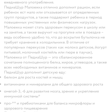
ежедневного употребления.
ПедиаШур Малоежка отлично дополнит рацион, если
ребенок ест мало или отказывается от определенных
групп продуктов, а также поддержит ребенка в период
повышенных умственных или физических нагрузок.
Малоежка может стать здоровым перекусом в школу или
на занятие, а также выручит на прогулке или в поездке –
ведь особенно удобно то, что до вскрытия бутылочка не
требует хранения в холодильнике. В отличие от
популярных перекусов (таких как молоко детское, йогурт
питьевой, молочный коктейль или пюре в паучах),
Малоежка от ПедиаШур — это сбалансированное
сочетание полноценного белка, жиров, углеводов, а также
всех необходимых витаминов и минералов.
ПедиаШур дополнит детскую еду:
белком для роста костей и мышц
витаминами и минералами для общего здорового роста
омегой-3, -6 для развития мозга, зрения и укрепления
иммунной системы*
про-** и пребиотиками для баланса микрофлоры и
здорового пищеварения