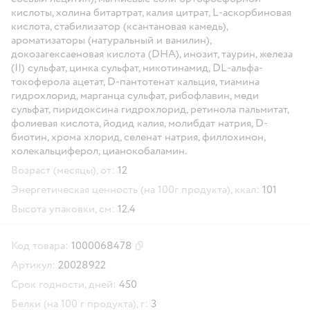
кислоты, холина битартрат, калия цитрат, L-аскорбиновая
кислота, стабилизатор (ксантановая камедь),
ароматизаторы (натуральный и ванилин),
докозагексаеновая кислота (DHA), инозит, таурин, железа
(II) сульфат, цинка сульфат, никотинамид, DL-альфа-
токоферола ацетат, D-пантотенат кальция, тиамина
гидрохлорид, марганца сульфат, рибофлавин, меди
сульфат, пиридоксина гидрохлорид, ретинола пальмитат,
фолиевая кислота, йодид калия, молибдат натрия, D-
биотин, хрома хлорид, селенат натрия, филлохинон,
холекальциферол, цианокобаламин.
Возраст (месяцы), от:
12
Энергетическая ценность (на 100г продукта), ккал:
101
Высота упаковки, см:
12.4
Код товара:
1000068478
Скопировать код товара
Артикул:
20028922
Срок годности, дней:
450
Белки (на 100 г продукта), г:
3