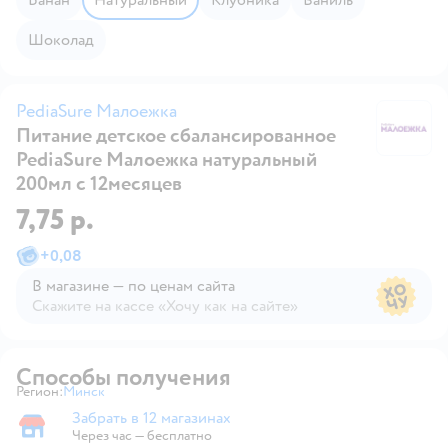
шоколад
PediaSure Малоежка
Питание детское сбалансированное
Pe
PediaSure Малоежка натуральный
200мл с 12месяцев
7,75 р.
+
0,08
В магазине — по ценам сайта
Скажите на кассе «Хочу как на сайте»
В магазине — по ценам сайта
Способы получения
Регион:
Минск
Выбор адреса доставки.
Забрать в 12 магазинах
Забрать в магазине
Через час — бесплатно