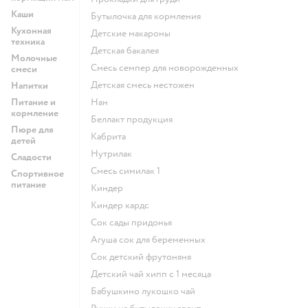
Каши
бутылочка для кормления
Кухонная
детские макароны
техника
детская бакалея
Молочные
смесь семпер для новорожденных
смеси
детская смесь нестожен
Напитки
Питание и
нан
кормление
беллакт продукция
Пюре для
кабрита
детей
нутрилак
Сладости
смесь симилак 1
Спортивное
питание
киндер
киндер кардс
сок сады придонья
агуша сок для беременных
сок детский фрутоняня
детский чай хипп с 1 месяца
бабушкино лукошко чай