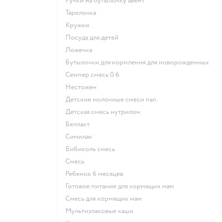
ручки на бутылочку авент
тарелочка
кружки
посуда для детей
ложечка
бутылочки для кормления для новорожденных
семпер смесь 0 6
нестожен
Детские молочные смеси nan
детская смесь нутрилон
беллакт
симилак
бибиколь смесь
смесь
ребенок 6 месяцев
готовое питание для кормящих мам
смесь для кормящих мам
Мультизлаковые каши