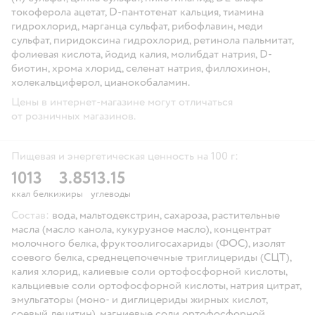
токоферола ацетат, D-пантотенат кальция, тиамина
гидрохлорид, марганца сульфат, рибофлавин, меди
сульфат, пиридоксина гидрохлорид, ретинола пальмитат,
фолиевая кислота, йодид калия, молибдат натрия, D-
биотин, хрома хлорид, селенат натрия, филлохинон,
холекальциферол, цианокобаламин.
Цены в интернет-магазине могут отличаться
от розничных магазинов.
Пищевая и энергетическая ценность на 100 г:
101
3
3.85
13.15
ккал
белки
жиры
углеводы
Состав:
вода, мальтодекстрин, сахароза, растительные
масла (масло канола, кукурузное масло), концентрат
молочного белка, фруктоолигосахариды (ФОС), изолят
соевого белка, среднецепочечные триглицериды (СЦТ),
калия хлорид, калиевые соли ортофосфорной кислоты,
кальциевые соли ортофосфорной кислоты, натрия цитрат,
эмульгаторы (моно- и диглицериды жирных кислот,
соевый лецитин), магниевые соли ортофосфорной