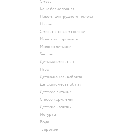
смесь
каша безмолочная
пакеты для грудного молока
нэнни
смесь на козьем молоке
молочные продукты
молоко детское
semper
детская смесь нан
hipp
детская смесь кабрита
детская смесь nutrilak
детское питание
chicco кормления
детские напитки
йогурты
Вода
творожок