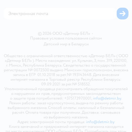
Магазины сети
Карта сайта
© 2026 ООО «Детмир БЕЛ»
•
Правовые условия пользования сайтом
Детский мир в
Беларуси
Общество с ограниченной ответственностью «Детмир БЕЛ» ( ООО
«Детмир БЕЛ» ). Место нахождения: ул. Кульман, 3, пом. 319, 220100,
г. Минск, Республика Беларусь. Свидетельство о государственной
регистрации № 0072500 выдано Минским горисполкомом, внесена
запись в ЕГР 01.10.2018 за рег.№ 193143448. Дата внесения
интернет-магазина в Торговый реестр Республики Беларусь:
09.09.2021 за рег.№ 518552.
Уполномоченный продавца рассматривать обращения покупателей
о нарушении их прав, предусмотренных законодательством
о защите прав потребителей: +375173970001,
info@detmir.by
.
Режим работы: заказ круглосуточно, выдача по режиму работы
выбранного магазина. Способ оплаты: наличный и безналичный
расчёт. Оплата товара при получении. Доставка: самовывоз
из выбранного магазина.
Адрес электронной почты продавца:
info@detmir.by
Книга замечаний и предложений интернет-магазина находится
по месту нахождения ООО «Детмир БЕЛ». Потребитель при этом