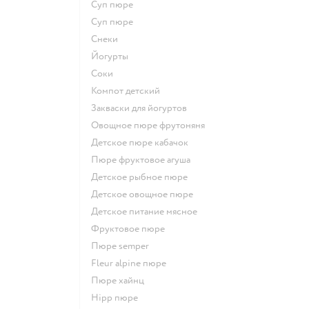
суп пюре
суп пюре
Снеки
йогурты
Соки
компот детский
Закваски для йогуртов
овощное пюре фрутоняня
детское пюре кабачок
пюре фруктовое агуша
детское рыбное пюре
детское овощное пюре
детское питание мясное
фруктовое пюре
пюре semper
fleur alpine пюре
пюре хайнц
hipp пюре