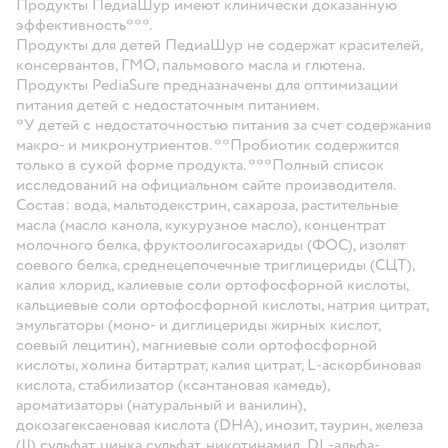
Продукты ПедиаШур имеют клинически доказанную
эффективность***.
Продукты для детей ПедиаШур не содержат красителей,
консервантов, ГМО, пальмового масла и глютена.
Продукты PediaSure предназначены для оптимизации
питания детей с недостаточным питанием.
*У детей с недостаточностью питания за счет содержания
макро- и микронутриентов. **Пробиотик содержится
только в сухой форме продукта. ***Полный список
исследований на официальном сайте производителя.
Состав:
вода, мальтодекстрин, сахароза, растительные
масла (масло канола, кукурузное масло), концентрат
молочного белка, фруктоолигосахариды (ФОС), изолят
соевого белка, среднецепочечные триглицериды (СЦТ),
калия хлорид, калиевые соли ортофосфорной кислоты,
кальциевые соли ортофосфорной кислоты, натрия цитрат,
эмульгаторы (моно- и диглицериды жирных кислот,
соевый лецитин), магниевые соли ортофосфорной
кислоты, холина битартрат, калия цитрат, L-аскорбиновая
кислота, стабилизатор (ксантановая камедь),
ароматизаторы (натуральный и ванилин),
докозагексаеновая кислота (DHA), инозит, таурин, железа
(II) сульфат, цинка сульфат, никотинамид, DL-альфа-