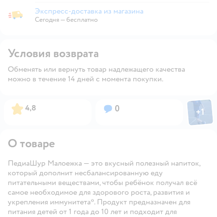
Экспресс-доставка из магазина
Экспресс-доставка из магазина
Сегодня
—
бесплатно
Условия возврата
Обменять или вернуть товар надлежащего качества
можно в течение 14 дней с момента покупки.
Фото пол
Рейтинг:
Вопросов:
4,8
0
+
1
Откры
О товаре
ПедиаШур Малоежка — это вкусный полезный напиток,
который дополнит несбалансированную еду
питательными веществами, чтобы ребёнок получал всё
самое необходимое для здорового роста, развития и
укрепления иммунитета*. Продукт предназначен для
питания детей от 1 года до 10 лет и подходит для