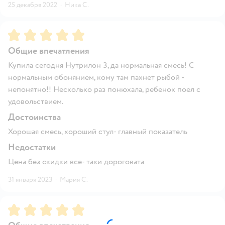
25 декабря 2022
·
Ника С.
Рейтинг:
5
Общие впечатления
Купила сегодня Нутрилон 3, да нормальная смесь! С
нормальным обонянием, кому там пахнет рыбой -
непонятно!! Несколько раз понюхала, ребенок поел с
удовольствием.
Достоинства
Хорошая смесь, хороший стул- главный показатель
Недостатки
Цена без скидки все- таки дороговата
31 января 2023
·
Мария С.
Рейтинг:
5