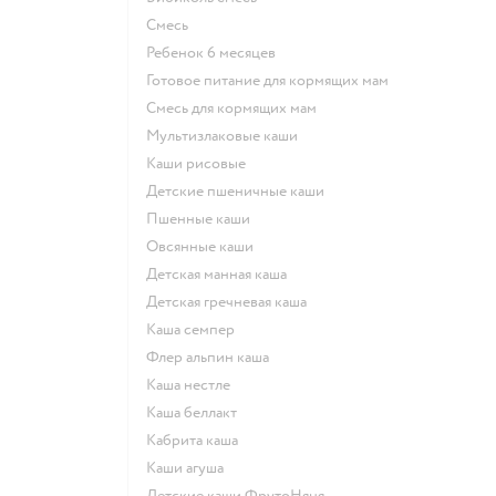
смесь
ребенок 6 месяцев
готовое питание для кормящих мам
смесь для кормящих мам
Мультизлаковые каши
Каши рисовые
Детские пшеничные каши
Пшенные каши
овсянные каши
детская манная каша
детская гречневая каша
каша семпер
флер альпин каша
каша нестле
каша беллакт
кабрита каша
каши агуша
Детские каши ФрутоНяня