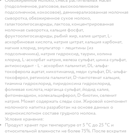
Обезжиренное молоко, смесь растительных масел
(подсолнечное, рапсовое, высокоолеиновое
подсолнечное, кокосовое), деминерализованная молочная
сыворотка, обезжиренное сухое молоко,
галактоолигосахариды, лактоза, концентрированная
молочная сыворотка, кальция фосфат,
фруктоолигосахариды, рыбий жир, калия цитрат, L-
аскорбиновая кислота, натрия цитрат, кальция карбонат,
магния хлорид, эмульгатор – лецитины (из
подсолнечника), натрия гидроксид, таурин, холина
хлорид, L-аскорбат натрия, железа сульфат, цинка сульфат,
антиоксидант - L - аскорбил пальмитат, DL-альфа-
токоферола ацетат, никотинамид, меди сульфат, DL-альфа-
токоферол, ретинола пальмитат, D-пантотенат кальция,
тиамина гидрохлорид, пиридоксина гидрохлорид,
фолиевая кислота, марганца сульфат, йодид калия,
фитоменадион, холекальциферол, D-биотин, селенит
натрия. Может содержать следы сои. Жировой компонент
молочного напитка разработан на основе данных о
жирнокислотном составе грудного молока.
Условия хранения:
Продукт хранят при температуре от 5 °С до 25 °С и
относительной влажности не более 75%. После вскрытия