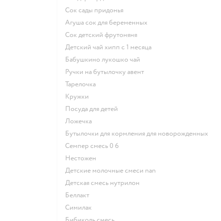
сок сады придонья
агуша сок для беременных
сок детский фрутоняня
детский чай хипп с 1 месяца
бабушкино лукошко чай
ручки на бутылочку авент
тарелочка
кружки
посуда для детей
ложечка
бутылочки для кормления для новорожденных
семпер смесь 0 6
нестожен
Детские молочные смеси nan
детская смесь нутрилон
беллакт
симилак
бибиколь смесь