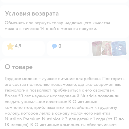
Условия возврата
Обменять или вернуть товар надлежащего качества
можно в течение 14 дней с момента покупки.
Фото по
Фото пользовател
Фото пользо
Рейтинг:
Вопросов:
4,9
0
+
21
Открыть га
О товаре
Грудное молоко – лучшее питание для ребенка. Повторить
его состав полностью невозможно, однако современные
технологии позволяют приблизиться к его свойствам.
Более 50 лет научных исследований Nutricia позволили
создать уникальное сочетание ​BIO-активных
компонентов, приближенных по свойствам к грудному
молоку, которое легло в основу молочного напитка
Nutrilon Premium Nutribiotik 3 для детей с 1 года (от 12 до
18 месяцев). BIO-активные компоненты обеспечивают: