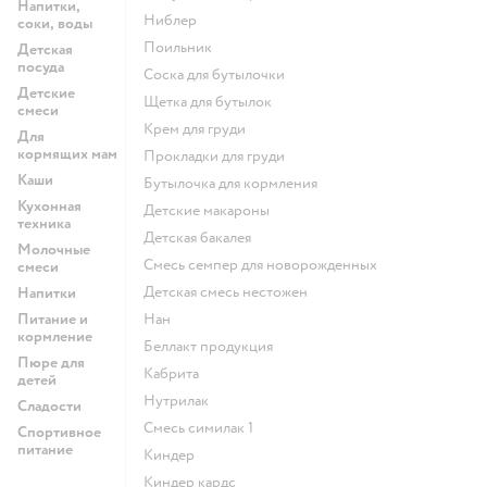
Напитки,
ниблер
соки, воды
поильник
Детская
посуда
соска для бутылочки
Детские
щетка для бутылок
смеси
крем для груди
Для
кормящих мам
прокладки для груди
Каши
бутылочка для кормления
Кухонная
детские макароны
техника
детская бакалея
Молочные
смесь семпер для новорожденных
смеси
детская смесь нестожен
Напитки
Питание и
нан
кормление
беллакт продукция
Пюре для
кабрита
детей
нутрилак
Сладости
смесь симилак 1
Спортивное
питание
киндер
киндер кардс