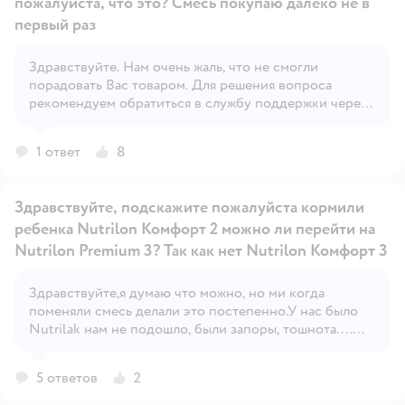
пожалуйста, что это? Смесь покупаю далеко не в
первый раз
Здравствуйте. Нам очень жаль, что не смогли
Открыть вопрос
порадовать Вас товаром. Для решения вопроса
рекомендуем обратиться в службу поддержки через
форму обратной связи.
1 ответ
8
Здравствуйте, подскажите пожалуйста кормили
ребенка Nutrilon Комфорт 2 можно ли перейти на
Nutrilon Premium 3? Так как нет Nutrilon Комфорт 3
Здравствуйте,я думаю что можно, но ми когда
Открыть вопрос
поменяли смесь делали это постепенно.У нас было
Nutrilak нам не подошло, были запоры, тошнота....
Поменяли на Nutrilon premium по свету нашего
педиатра. Примерно если вы смешали на 180 мл.
5 ответов
2
воды 6 л. смеси, то нада 5 л. старой смеси и 1 л.
новой. И так постепенно поменяете на новый. За