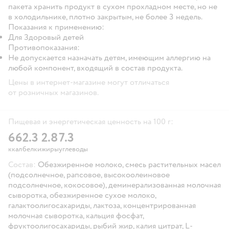
пакета хранить продукт в сухом прохладном месте, но не
в холодильнике, плотно закрытым, не более 3 недель.
Показания к применению:
Для Здоровый детей
Противопоказания:
Не допускается назначать детям, имеющим аллергию на
любой компонент, входящий в состав продукта.
Цены в интернет-магазине могут отличаться
от розничных магазинов.
Пищевая и энергетическая ценность на 100 г:
66
2.3
2.8
7.3
ккал
белки
жиры
углеводы
Состав:
Обезжиренное молоко, смесь растительных масел
(подсолнечное, рапсовое, высокоолеиновое
подсолнечное, кокосовое), деминерализованная молочная
сыворотка, обезжиренное сухое молоко,
галактоолигосахариды, лактоза, концентрированная
молочная сыворотка, кальция фосфат,
фруктоолигосахариды, рыбий жир, калия цитрат, L-