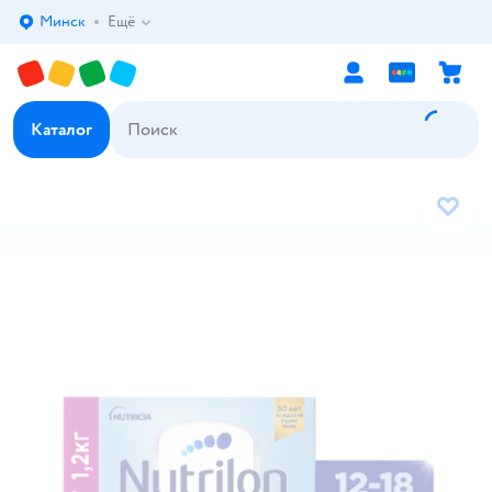
Минск
Ещё
Выбор адреса доставки.
Каталог
В избр