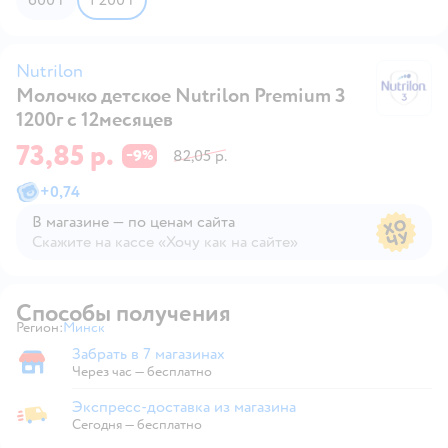
Nutrilon
Молочко детское Nutrilon Premium 3
Nu
1200г с 12месяцев
73,85 р.
9
82,05 р.
−
%
+
0,74
В магазине — по ценам сайта
Скажите на кассе «Хочу как на сайте»
В магазине — по ценам сайта
Способы получения
Регион:
Минск
Выбор адреса доставки.
Забрать в 7 магазинах
Забрать в магазине
Через час — бесплатно
Экспресс-доставка из магазина
Экспресс-доставка из магазина
Сегодня
—
бесплатно