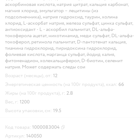
аскорбиновая кислота, натрия цитрат, кальция карбонат,
магния хлорид, эмульгатор – лецитины (из
подсолнечника), натрия гидроксид, таурин, холина
хлорид, L-аскорбат натрия, железа сульфат, цинка сульфат,
антиоксидант - L - аскорбил пальмитат, DL-альфа-
токоферола ацетат, никотинамид, меди сульфат, DL-альфа-
токоферол, ретинола пальмитат, D-пантотенат кальция,
тиамина гидрохлорид, пиридоксина гидрохлорид,
фолиевая кислота, марганца сульфат, йодид калия,
фитоменадион, холекальциферол, D-биотин, селенит
натрия. Может содержать следы сои
Возраст (месяцы), от:
12
Энергетическая ценность (на 100г продукта), ккал:
66
Жиры (на 100г продукта), г:
2.8
Вес, г:
1200
Высота упаковки, см:
19.5
Код товара:
1000083004
Скопировать код товара
Артикул:
140050