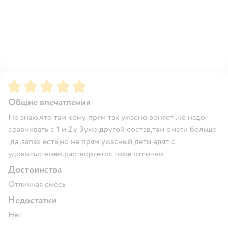
Рейтинг:
5
Общие впечатления
Не знаю,что там кому прям так ужасно воняет..не надо
сравнивать с 1 и 2.у 3уже другой состав,там омеги больше
.да ,запах есть,но не прям ужасный.дети едят с
удовольствием.растворяется тоже отлично
Достоинства
Отличная смесь
Недостатки
Нет