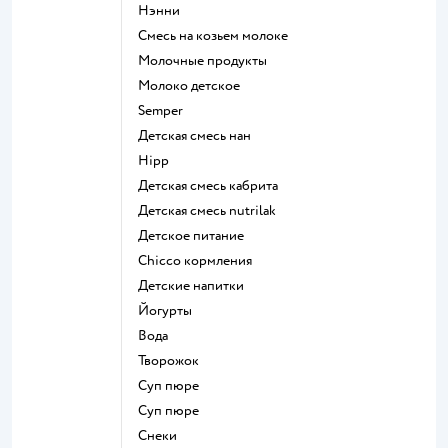
нэнни
смесь на козьем молоке
молочные продукты
молоко детское
semper
детская смесь нан
hipp
детская смесь кабрита
детская смесь nutrilak
детское питание
chicco кормления
детские напитки
йогурты
Вода
творожок
суп пюре
суп пюре
Снеки