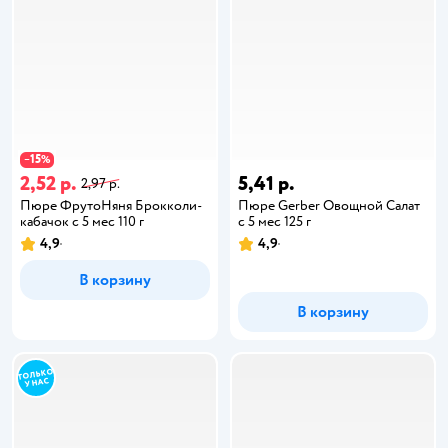
15
−
%
2,52 р.
5,41 р.
2,97 р.
Пюре ФрутоНяня Брокколи-
Пюре Gerber Овощной Салат
кабачок с 5 мес 110 г
с 5 мес 125 г
4,9
4,9
В корзину
В корзину