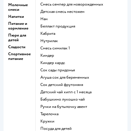
смесь семпер для новорожденных
Молочные
смеси
детская смесь нестожен
Напитки
нан
Питание и
беллакт продукция
кормление
кабрита
Пюре для
детей
нутрилак
Сладости
смесь симилак 1
Спортивное
киндер
питание
киндер кардс
сок сады придонья
агуша сок для беременных
сок детский фрутоняня
детский чай хипп с 1 месяца
бабушкино лукошко чай
ручки на бутылочку авент
тарелочка
кружки
посуда для детей