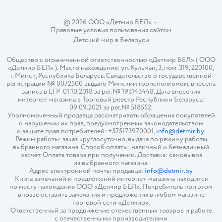
© 2026 ООО «Детмир БЕЛ»
•
Правовые условия пользования сайтом
Детский мир в
Беларуси
Общество с ограниченной ответственностью «Детмир БЕЛ» ( ООО
«Детмир БЕЛ» ). Место нахождения: ул. Кульман, 3, пом. 319, 220100,
г. Минск, Республика Беларусь. Свидетельство о государственной
регистрации № 0072500 выдано Минским горисполкомом, внесена
запись в ЕГР 01.10.2018 за рег.№ 193143448. Дата внесения
интернет-магазина в Торговый реестр Республики Беларусь:
09.09.2021 за рег.№ 518552.
Уполномоченный продавца рассматривать обращения покупателей
о нарушении их прав, предусмотренных законодательством
о защите прав потребителей: +375173970001,
info@detmir.by
.
Режим работы: заказ круглосуточно, выдача по режиму работы
выбранного магазина. Способ оплаты: наличный и безналичный
расчёт. Оплата товара при получении. Доставка: самовывоз
из выбранного магазина.
Адрес электронной почты продавца:
info@detmir.by
Книга замечаний и предложений интернет-магазина находится
по месту нахождения ООО «Детмир БЕЛ». Потребитель при этом
вправе оставить замечания и предложения в любом магазине
торговой сети «Детмир».
Ответственный за продвижение отечественных товаров и работе
с отечественными производителями