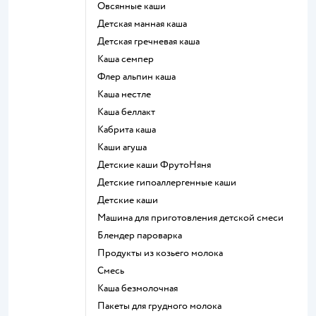
овсянные каши
детская манная каша
детская гречневая каша
каша семпер
флер альпин каша
каша нестле
каша беллакт
кабрита каша
каши агуша
Детские каши ФрутоНяня
Детские гипоаллергенные каши
детские каши
машина для приготовления детской смеси
блендер пароварка
продукты из козьего молока
смесь
каша безмолочная
пакеты для грудного молока