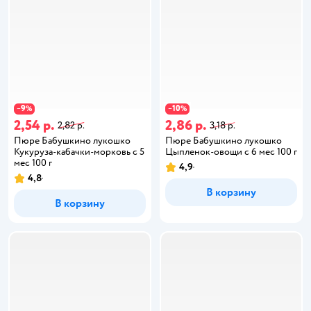
9
10
−
%
−
%
2,54 р.
2,86 р.
2,82 р.
3,18 р.
Пюре Бабушкино лукошко
Пюре Бабушкино лукошко
Кукуруза-кабачки-морковь с 5
Цыпленок-овощи с 6 мес 100 г
мес 100 г
4,9
4,8
В корзину
В корзину