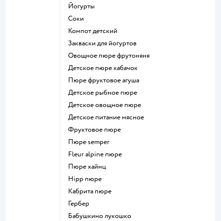
йогурты
Соки
компот детский
Закваски для йогуртов
овощное пюре фрутоняня
детское пюре кабачок
пюре фруктовое агуша
детское рыбное пюре
детское овощное пюре
детское питание мясное
фруктовое пюре
пюре semper
fleur alpine пюре
пюре хайнц
hipp пюре
кабрита пюре
гербер
бабушкино лукошко