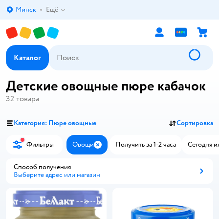
Минск
Ещё
Выбор адреса доставки.
Каталог
Детские овощные пюре кабачок
32
товара
Категория: Пюре овощные
Сортировка
Фильтры
Овощи
Получить за 1-2 часа
Сегодня и
Закрыть
Способ получения
Выберите адрес или магазин
Способ получения