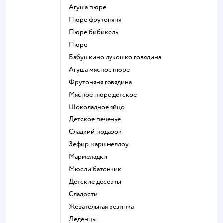
агуша пюре
пюре фрутоняня
пюре бибиколь
пюре
бабушкино лукошко говядина
агуша мясное пюре
фрутоняня говядина
мясное пюре детское
шоколадное яйцо
детское печенье
сладкий подарок
зефир маршмеллоу
мармеладки
мюсли батончик
детские десерты
сладости
жевательная резинка
леденцы