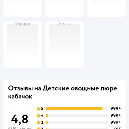
Gipopo
Агуша
Отзывы на Детские овощные пюре
кабачок
5
999+
4,8
4
999+
3
999+
46194 отзыва