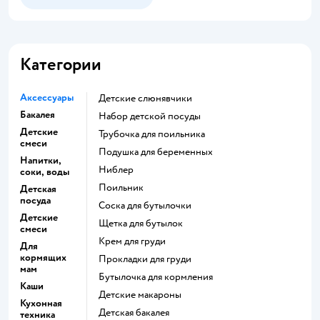
Категории
Аксессуары
Детские слюнявчики
Бакалея
набор детской посуды
Детские
трубочка для поильника
смеси
подушка для беременных
Напитки,
ниблер
соки, воды
поильник
Детская
посуда
соска для бутылочки
Детские
щетка для бутылок
смеси
крем для груди
Для
кормящих
прокладки для груди
мам
бутылочка для кормления
Каши
детские макароны
Кухонная
детская бакалея
техника