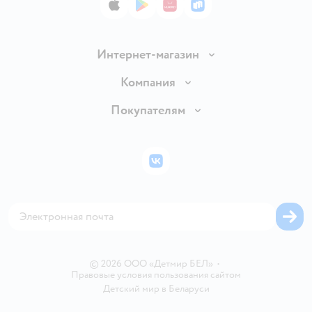
App Store
Google Play
AppGallery
RuStore
Интернет-магазин
Доставка и оплата
Компания
Обмен и возврат товара
Вакансии
Покупателям
Правила продажи
Подарочные карты
Политика конфиденциальности
Бонусные карты
Политика использования файлов cookie
ВКонтакте
Блог
Обратная связь
Магазины сети
Карта сайта
© 2026 ООО «Детмир БЕЛ»
•
Правовые условия пользования сайтом
Детский мир в
Беларуси