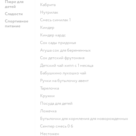
Пюре для
кабрита
детей
нутрилак
Сладости
смесь симилак 1
Спортивное
питание
киндер
киндер кардс
сок сады придонья
агуша сок для беременных
сок детский фрутоняня
детский чай хипп с 1 месяца
бабушкино лукошко чай
ручки на бутылочку авент
тарелочка
кружки
посуда для детей
ложечка
бутылочки для кормления для новорожденных
семпер смесь 0 6
нестожен