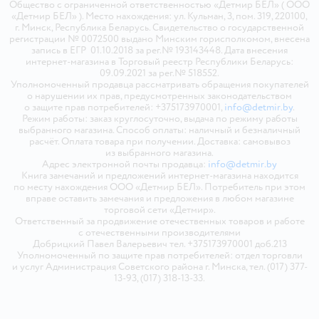
Общество с ограниченной ответственностью «Детмир БЕЛ» ( ООО
«Детмир БЕЛ» ). Место нахождения: ул. Кульман, 3, пом. 319, 220100,
г. Минск, Республика Беларусь. Свидетельство о государственной
регистрации № 0072500 выдано Минским горисполкомом, внесена
запись в ЕГР 01.10.2018 за рег.№ 193143448. Дата внесения
интернет-магазина в Торговый реестр Республики Беларусь:
09.09.2021 за рег.№ 518552.
Уполномоченный продавца рассматривать обращения покупателей
о нарушении их прав, предусмотренных законодательством
о защите прав потребителей: +375173970001,
info@detmir.by
.
Режим работы: заказ круглосуточно, выдача по режиму работы
выбранного магазина. Способ оплаты: наличный и безналичный
расчёт. Оплата товара при получении. Доставка: самовывоз
из выбранного магазина.
Адрес электронной почты продавца:
info@detmir.by
Книга замечаний и предложений интернет-магазина находится
по месту нахождения ООО «Детмир БЕЛ». Потребитель при этом
вправе оставить замечания и предложения в любом магазине
торговой сети «Детмир».
Ответственный за продвижение отечественных товаров и работе
с отечественными производителями
Добрицкий Павел Валерьевич тел. +375173970001 доб.213
Уполномоченный по защите прав потребителей: отдел торговли
и услуг Администрация Советского района г. Минска, тел. (017) 377-
13-93, (017) 318-13-33.