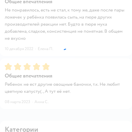
Общие впечатления
Не понравилось, есть не стал, к тому же, даже после пары
ложечек у ребёнка появилась сыпь, на пюре других
производителей реакции нет. Будто в пюре мука
добавлена, сладкое, консистенция не понятная. В общем
не вкусно
10 декабря 2022
·
Елена П.
Рейтинг:
5
Общие впечатления
Ребенок не ест другие овощные баночки, т.к. Не любит
цветную капусту(., А тут её нет.
08 марта 2023
·
Анна С.
Категории