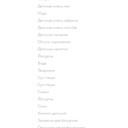
детская смесь нан
hipp
детская смесь кабрита
детская смесь nutrilak
детское питание
chicco кормления
детские напитки
йогурты
Вода
творожок
суп пюре
суп пюре
Снеки
йогурты
Соки
компот детский
Закваски для йогуртов
овощное пюре фрутоняня