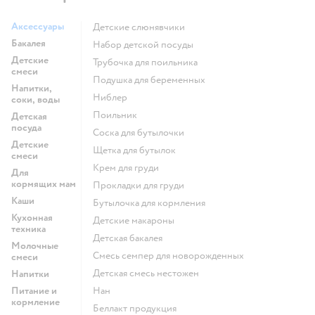
Аксессуары
Детские слюнявчики
Бакалея
набор детской посуды
Детские
трубочка для поильника
смеси
подушка для беременных
Напитки,
ниблер
соки, воды
поильник
Детская
посуда
соска для бутылочки
Детские
щетка для бутылок
смеси
крем для груди
Для
кормящих мам
прокладки для груди
Каши
бутылочка для кормления
Кухонная
детские макароны
техника
детская бакалея
Молочные
смесь семпер для новорожденных
смеси
детская смесь нестожен
Напитки
Питание и
нан
кормление
беллакт продукция