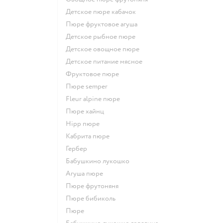
детское пюре кабачок
пюре фруктовое агуша
детское рыбное пюре
детское овощное пюре
детское питание мясное
фруктовое пюре
пюре semper
fleur alpine пюре
пюре хайнц
hipp пюре
кабрита пюре
гербер
бабушкино лукошко
агуша пюре
пюре фрутоняня
пюре бибиколь
пюре