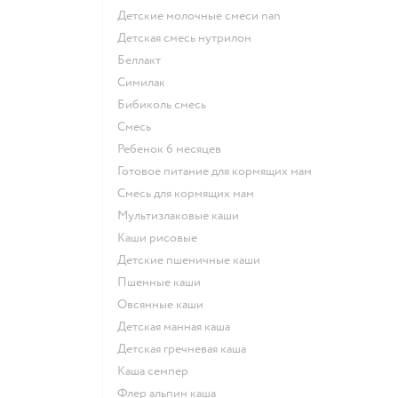
Детские молочные смеси nan
детская смесь нутрилон
беллакт
симилак
бибиколь смесь
смесь
ребенок 6 месяцев
готовое питание для кормящих мам
смесь для кормящих мам
Мультизлаковые каши
Каши рисовые
Детские пшеничные каши
Пшенные каши
овсянные каши
детская манная каша
детская гречневая каша
каша семпер
флер альпин каша