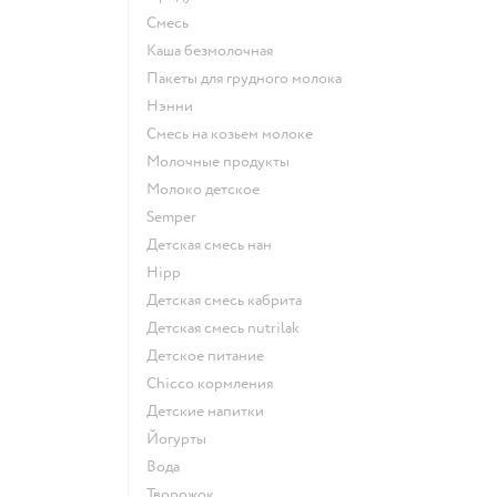
смесь
каша безмолочная
пакеты для грудного молока
нэнни
смесь на козьем молоке
молочные продукты
молоко детское
semper
детская смесь нан
hipp
детская смесь кабрита
детская смесь nutrilak
детское питание
chicco кормления
детские напитки
йогурты
Вода
творожок