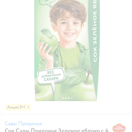
Акция 3+1
Сады Придонья
Сок Сады Придонья Зеленое яблоко с 4
С