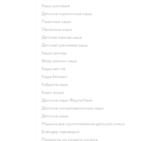
Каши рисовые
Детские пшеничные каши
Пшенные каши
овсянные каши
детская манная каша
детская гречневая каша
каша семпер
флер альпин каша
каша нестле
каша беллакт
кабрита каша
каши агуша
Детские каши ФрутоНяня
Детские гипоаллергенные каши
детские каши
машина для приготовления детской смеси
блендер пароварка
продукты из козьего молока