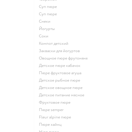
суп пюре
суп пюре
Снеки
йогурты
Соки
компот детский
Закваски для йогуртов
овощное пюре фрутоняня
детское пюре кабачок
пюре фруктовое агуша
детское рыбное пюре
детское овощное пюре
детское питание мясное
фруктовое пюре
пюре semper
fleur alpine пюре
пюре хайнц
hipp пюре