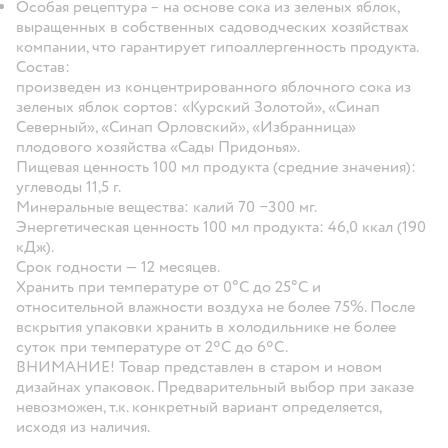
Особая рецептура – на основе сока из зеленых яблок,
выращенных в собственных садоводческих хозяйствах
компании, что гарантирует гипоаллергенность продукта.
Состав
:
произведен из концентрированного яблочного сока из
зеленых яблок сортов: «Курский Золотой», «Синап
Северный», «Синап Орловский», «Избранница»
плодового хозяйства «Сады Придонья».
Пищевая ценность 100 мл продукта (средние значения):
углеводы 11,5 г.
Минеральные вещества: калий 70 −300 мг.
Энергетическая ценность 100 мл продукта: 46,0 ккал (190
кДж).
Срок годности
— 12 месяцев.
Хранить при температуре от 0°С до 25°С и
относительной влажности воздуха не более 75%. После
вскрытия упаковки хранить в холодильнике не более
суток при температуре от 2ºС до 6ºС.
ВНИМАНИЕ!
Товар представлен в старом и новом
дизайнах упаковок. Предварительный выбор при заказе
невозможен, т.к. конкретный вариант определяется,
исходя из наличия.