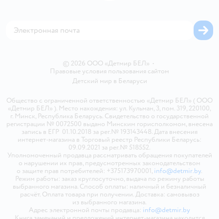
Блог
Обратная связь
Магазины сети
Карта сайта
© 2026 ООО «Детмир БЕЛ»
•
Правовые условия пользования сайтом
Детский мир в
Беларуси
Общество с ограниченной ответственностью «Детмир БЕЛ» ( ООО
«Детмир БЕЛ» ). Место нахождения: ул. Кульман, 3, пом. 319, 220100,
г. Минск, Республика Беларусь. Свидетельство о государственной
регистрации № 0072500 выдано Минским горисполкомом, внесена
запись в ЕГР 01.10.2018 за рег.№ 193143448. Дата внесения
интернет-магазина в Торговый реестр Республики Беларусь:
09.09.2021 за рег.№ 518552.
Уполномоченный продавца рассматривать обращения покупателей
о нарушении их прав, предусмотренных законодательством
о защите прав потребителей: +375173970001,
info@detmir.by
.
Режим работы: заказ круглосуточно, выдача по режиму работы
выбранного магазина. Способ оплаты: наличный и безналичный
расчёт. Оплата товара при получении. Доставка: самовывоз
из выбранного магазина.
Адрес электронной почты продавца:
info@detmir.by
Книга замечаний и предложений интернет-магазина находится