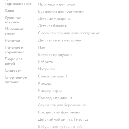
кормящих мам
прокладки для груди
Каши
бутылочка для кормления
Кухонная
детские макароны
техника
детская бакалея
Молочные
смесь семпер для новорожденных
смеси
детская смесь нестожен
Напитки
Питание и
нан
кормление
беллакт продукция
Пюре для
кабрита
детей
нутрилак
Сладости
смесь симилак 1
Спортивное
питание
киндер
киндер кардс
сок сады придонья
агуша сок для беременных
сок детский фрутоняня
детский чай хипп с 1 месяца
бабушкино лукошко чай