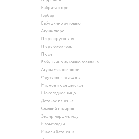
кабрита пюре
гербер
бабушкино лукошко
агуша пюре
пюре фрутоняня
пюре бибиколь
пюре
бабушкино лукошко говядина
агуша мясное пюре
фрутоняня говядина
мясное пюре детское
шоколадное яйцо
детское печенье
сладкий подарок
зефир маршмеллоу
мармеладки
мюсли батончик