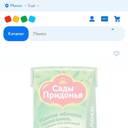
Минск
Ещё
Выбор адреса доставки.
Каталог
В избр