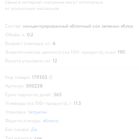
Цены в интернет-магазине могут отличаться
от розничных магазинов.
Состав:
концентрированный яблочный сок зеленых яблок
Объём, л:
0.2
Возраст (месяцы), от:
6
Энергетическая ценность (на 100г продукта), ккал:
190
Высота упаковки, см:
12
Код товара:
179303
Скопировать код товара
Артикул:
000238
Срок годности, дней:
365
Углеводы (на 100г продукта), г:
11.5
Упаковка:
тетрапак
Фрукты и ягоды:
яблоко
Без сахара:
Да
Тип напитка:
сок