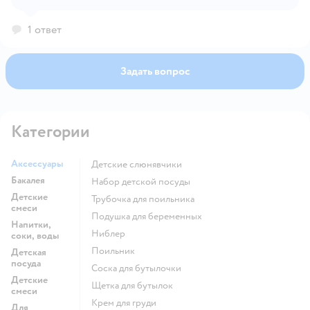
1 ответ
Задать вопрос
Категории
Аксессуары
Детские слюнявчики
Бакалея
набор детской посуды
Детские
трубочка для поильника
смеси
подушка для беременных
Напитки,
ниблер
соки, воды
поильник
Детская
посуда
соска для бутылочки
Детские
щетка для бутылок
смеси
крем для груди
Для