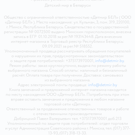
Детский мир в
Беларуси
Общество с ограниченной ответственностью «Детмир БЕЛ» ( ООО
«Детмир БЕЛ» ). Место нахождения: ул. Кульман, 3, пом. 319, 220100,
г. Минск, Республика Беларусь. Свидетельство о государственной
регистрации № 0072500 выдано Минским горисполкомом, внесена
запись в ЕГР 01.10.2018 за рег.№ 193143448. Дата внесения
интернет-магазина в Торговый реестр Республики Беларусь:
09.09.2021 за рег.№ 518552.
Уполномоченный продавца рассматривать обращения покупателей
о нарушении их прав, предусмотренных законодательством
о защите прав потребителей: +375173970001,
info@detmir.by
.
Режим работы: заказ круглосуточно, выдача по режиму работы
выбранного магазина. Способ оплаты: наличный и безналичный
расчёт. Оплата товара при получении. Доставка: самовывоз
из выбранного магазина.
Адрес электронной почты продавца:
info@detmir.by
Книга замечаний и предложений интернет-магазина находится
по месту нахождения ООО «Детмир БЕЛ». Потребитель при этом
вправе оставить замечания и предложения в любом магазине
торговой сети «Детмир».
Ответственный за продвижение отечественных товаров и работе
с отечественными производителями
Добрицкий Павел Валерьевич тел. +375173970001 доб.213
Уполномоченный по защите прав потребителей: отдел торговли
и услуг Администрация Советского района г. Минска, тел. (017) 377-
13-93, (017) 318-13-33.