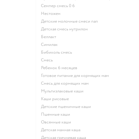
семпер смесь 0 6
нестожен
Детские молочные смеси nan
детская смесь нутрилон
беллакт
симилак
бибиколь смесь
смесь
ребенок 6 месяцев
готовое питание для кормящих мам
смесь для кормящих мам
Мультизлаковые каши
Каши рисовые
Детские пшеничные каши
Пшенные каши
овсянные каши
детская манная каша
детская гречневая каша