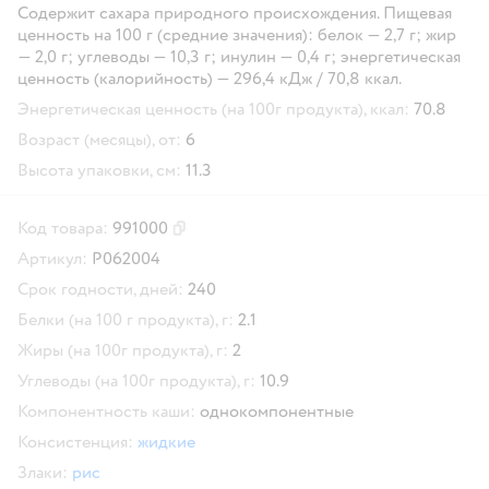
Содержит сахара природного происхождения. Пищевая
ценность на 100 г (средние значения): белок — 2,7 г; жир
— 2,0 г; углеводы — 10,3 г; инулин — 0,4 г; энергетическая
ценность (калорийность) — 296,4 кДж / 70,8 ккал.
Энергетическая ценность (на 100г продукта), ккал:
70.8
Возраст (месяцы), от:
6
Высота упаковки, см:
11.3
Код товара:
991000
Скопировать код товара
Артикул:
P062004
Срок годности, дней:
240
Белки (на 100 г продукта), г:
2.1
Жиры (на 100г продукта), г:
2
Углеводы (на 100г продукта), г:
10.9
Компонентность каши:
однокомпонентные
Консистенция:
жидкие
Злаки:
рис