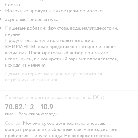
Состав
Молочные продукты: сухое цельное молоко
Зерновые: рисовая мука
Пищевые добавки: фруктоза, вода, мальтодекстрин,
инулин
Продукт без заменителя молочного жира
ВНИМАНИЕ!
Товар представлен в старом и новом
вариантах. Предварительный выбор при заказе
невозможен, т.к. конкретный вариант определяется,
исходя из наличия.
Цены в интернет-магазине могут отличаться
от розничных магазинов.
Пищевая и энергетическая ценность на 100 г:
70.8
2.1
2
10.9
ккал
белки
жиры
углеводы
Состав:
Молоко сухое цельное, мука рисовая,
концентрированный яблочный сок, мальтодекстрин,
пребиотик — инулин, вода. Не содержит глютена.