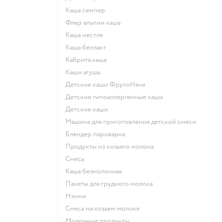
каша семпер
флер альпин каша
каша нестле
каша беллакт
кабрита каша
каши агуша
Детские каши ФрутоНяня
Детские гипоаллергенные каши
детские каши
машина для приготовления детской смеси
блендер пароварка
продукты из козьего молока
смесь
каша безмолочная
пакеты для грудного молока
нэнни
смесь на козьем молоке
молочные продукты