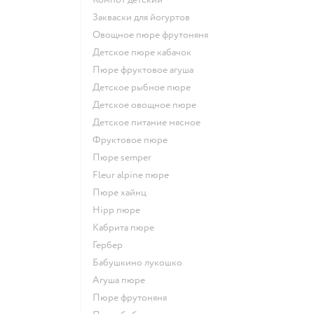
Закваски для йогуртов
овощное пюре фрутоняня
детское пюре кабачок
пюре фруктовое агуша
детское рыбное пюре
детское овощное пюре
детское питание мясное
фруктовое пюре
пюре semper
fleur alpine пюре
пюре хайнц
hipp пюре
кабрита пюре
гербер
бабушкино лукошко
агуша пюре
пюре фрутоняня