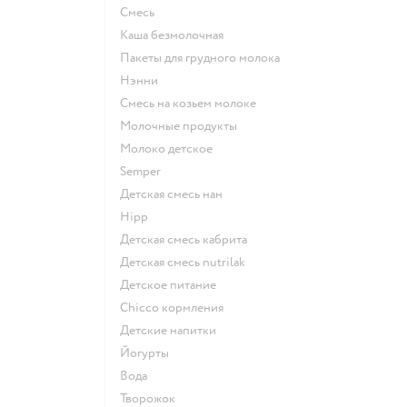
смесь
каша безмолочная
пакеты для грудного молока
нэнни
смесь на козьем молоке
молочные продукты
молоко детское
semper
детская смесь нан
hipp
детская смесь кабрита
детская смесь nutrilak
детское питание
chicco кормления
детские напитки
йогурты
Вода
творожок