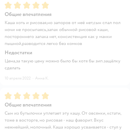
Рейтинг:
5
Общие впечатления
Каша хоть и рисовая,но запоров от неё нет,сын спал пол
ночи не просыпаясь,запах обычной рисовой каши,
постороннего запаха нет, консистенция как у манки
пышной,разводится легко без комков
Недостатки
Цена,за такую цену можно было бы хотя бы зип.защёлку
сделать
10 апреля 2022
·
Анна К.
Рейтинг:
5
Общие впечатления
Сын из бутылочки уплетает эту кашу. От овсянки, кстати,
тоже в восторге, но рисовая - наш фаворит. Вкус
нежнейший, молочный. Каша хорошо усваивается - стул у