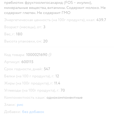
пребиотик фруктоолигосахарид (FOS – инулин),
минеральные вещества, витамины. Содержит молоко. Не
содержит глютен. Не содержит ГМО
Энергетическая ценность (на 100г продукта), ккал:
439.7
Возраст (месяцы), от:
3
Вес, г:
180
Высота упаковки, см:
20
Код товара:
1000021690
Скопировать код товара
Артикул:
600115
Срок годности, дней:
547
Белки (на 100 г продукта), г:
12
Жиры (на 100г продукта), г:
11.4
Углеводы (на 100г продукта), г:
70
Компонентность каши:
однокомпонентные
Злаки:
рис
Добавки:
без добавок