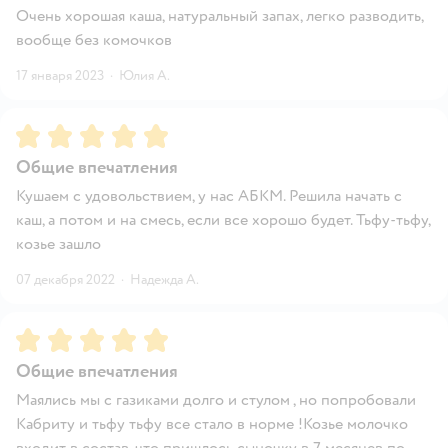
Очень хорошая каша, натуральный запах, легко разводить,
вообще без комочков
17 января 2023
·
Юлия А.
Рейтинг:
5
Общие впечатления
Кушаем с удовольствием, у нас АБКМ. Решила начать с
каш, а потом и на смесь, если все хорошо будет. Тьфу-тьфу,
козье зашло
07 декабря 2022
·
Надежда А.
Рейтинг:
5
Общие впечатления
Маялись мы с газиками долго и стулом , но попробовали
Кабриту и тьфу тьфу все стало в норме !Козье молочко