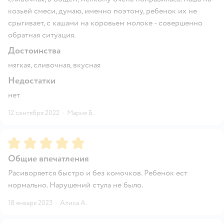
козьей смеси, думаю, именно поэтому, ребенок их не
срыгивает, с кашами на коровьем молоке - совершенно
обратная ситуация.
Достоинства
мягкая, сливочная, вкусная
Недостатки
нет
12 сентября 2022
·
Мария Б.
Рейтинг:
5
Общие впечатления
Расиворяется быстро и без комочков. Ребенок ест
нормально. Нарушений стула не было.
18 января 2023
·
Алиса А.