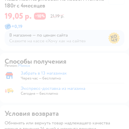
180г с 4месяцев
19,05 р.
10
21,19 р.
−
%
+
0,19
В магазине — по ценам сайта
Скажите на кассе «Хочу как на сайте»
В магазине — по ценам сайта
Способы получения
Регион:
Минск
Выбор адреса доставки.
Забрать в 13 магазинах
Забрать в магазине
Через час — бесплатно
Экспресс-доставка из магазина
Экспресс-доставка из магазина
Сегодня
—
бесплатно
Условия возврата
Обменять или вернуть товар надлежащего качества
можно в течение 14 дней с момента покупки.