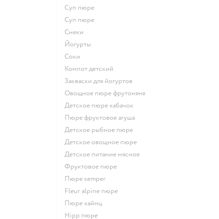
суп пюре
суп пюре
Снеки
йогурты
Соки
компот детский
Закваски для йогуртов
овощное пюре фрутоняня
детское пюре кабачок
пюре фруктовое агуша
детское рыбное пюре
детское овощное пюре
детское питание мясное
фруктовое пюре
пюре semper
fleur alpine пюре
пюре хайнц
hipp пюре