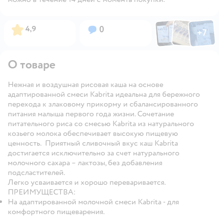
Фото по
Фото пользовател
Фото пользо
Рейтинг:
Вопросов:
4,9
0
+
7
Открыть га
О товаре
Нежная и воздушная рисовая каша на основе
адаптированной смеси Kabrita идеальна для бережного
перехода к злаковому прикорму и сбалансированного
питания малыша первого года жизни. Сочетание
питательного риса со смесью Kabrita из натурального
козьего молока обеспечивает высокую пищевую
ценность. Приятный сливочный вкус каш Kabrita
достигается исключительно за счет натурального
молочного сахара – лактозы, без добавления
подсластителей.
Легко усваивается и хорошо переваривается.
ПРЕИМУЩЕСТВА:
На адаптированной молочной смеси Kabrita - для
комфортного пищеварения.