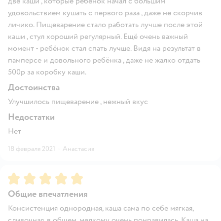
две каши , которые ребёнок начал с большим
удовольствием кушать с первого раза , даже не скорчив
личико. Пищеварение стало работать лучше после этой
каши , стул хороший регулярный. Ещё очень важный
момент - ребёнок стал спать лучше. Видя на результат в
памперсе и довольного ребёнка , даже не жалко отдать
500р за коробку каши.
Достоинства
Улучшилось пищеварение , нежный вкус
Недостатки
Нет
18 февраля 2021
·
Анастасия
Рейтинг:
5
Общие впечатления
Консистенция однородная, каша сама по себе мягкая,
сливочная, в общем, мелкому очень понравилась. Каша на