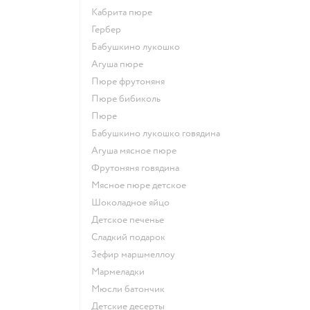
кабрита пюре
гербер
бабушкино лукошко
агуша пюре
пюре фрутоняня
пюре бибиколь
пюре
бабушкино лукошко говядина
агуша мясное пюре
фрутоняня говядина
мясное пюре детское
шоколадное яйцо
детское печенье
сладкий подарок
зефир маршмеллоу
мармеладки
мюсли батончик
детские десерты