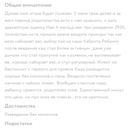
Общие впечатления
Думаю мой отзыв будет полезен. У меня трое детей и за
весь период родительства, есть с чем сравнить , и дать
адекватную оценку. Нам 4 месяца, вес при рождении 2950,
полностью на гв, пришло время вводить прикорм так как
вяло набирает вес, выбор пал на каши Кабрита. Ребенок
после введения каш стал более активным , даже уже
думали что стал прыгучий как козленок, не выплевывает
ее , хорошо набирает вес, и стул регулярный. Живот не
беспокоит с первого дня приема. Каша разводится
хорошо без комочков и пены .Вводили постепенно
начиная с чайных ложек . Вообщем классная каша ,
ребенку нравится , родителям тоже . Единственный минус
это цена , но при всех ее плюсах , это не критично.
Достоинства
Разведение без комочков
Недостатки