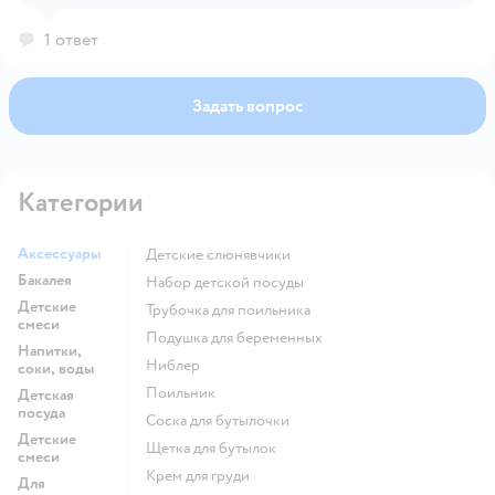
1 ответ
Задать вопрос
Категории
Аксессуары
Детские слюнявчики
Бакалея
набор детской посуды
Детские
трубочка для поильника
смеси
подушка для беременных
Напитки,
ниблер
соки, воды
поильник
Детская
посуда
соска для бутылочки
Детские
щетка для бутылок
смеси
крем для груди
Для