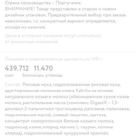
Страна производства – Португалия.
ВНИМАНИЕ!
Товар представлен в старом и новом
дизайнах упаковок. Предварительный выбор при заказе
невозможен, т.к. конкретный вариант определяется,
исходя из наличия.
Цены в интернет-магазине могут отличаться
от розничных магазинов.
Пищевая и энергетическая ценность на 100 г:
439.7
12
11.4
70
ккал
белки
жиры
углеводы
Состав:
Рисовая мука, гидролизованная рисовая мука,
адаптированная молочная смесь Kabrita на основе
натурального козьего молока (обезжиренное сухое козье
молоко, растительные масла (комплекс DigestX – 1,3-
диолеол 2-пальмитиол триглицерид рапсовое, пальмовое,
подсолнечное масла), соевый лецитин, лактоза,
концентрат сывороточных белков козьего молока,
гидроксид калия, хлорид магния, L-таурин, холина
хлорид), гидролизованный кукурузный крахмал,