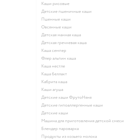
Каши рисовые
Детские пшеничные каши
Пшенные каши
овсянные каши
детская манная каша
детская гречневая каша
каша семпер
флер альпин каша
каша нестле
каша беллакт
кабрита каша
каши агуша
Детские каши ФрутоНяня
Детские гипоаллергенные каши
детские каши
машина для приготовления детской смеси
блендер пароварка
продукты из козьего молока