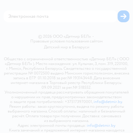
Магазины сети
Карта сайта
© 2026 ООО «Детмир БЕЛ»
•
Правовые условия пользования сайтом
Детский мир в
Беларуси
Общество с ограниченной ответственностью «Детмир БЕЛ» ( ООО
«Детмир БЕЛ» ). Место нахождения: ул. Кульман, 3, пом. 319, 220100,
г. Минск, Республика Беларусь. Свидетельство о государственной
регистрации № 0072500 выдано Минским горисполкомом, внесена
запись в ЕГР 01.10.2018 за рег.№ 193143448. Дата внесения
интернет-магазина в Торговый реестр Республики Беларусь:
09.09.2021 за рег.№ 518552.
Уполномоченный продавца рассматривать обращения покупателей
о нарушении их прав, предусмотренных законодательством
о защите прав потребителей: +375173970001,
info@detmir.by
.
Режим работы: заказ круглосуточно, выдача по режиму работы
выбранного магазина. Способ оплаты: наличный и безналичный
расчёт. Оплата товара при получении. Доставка: самовывоз
из выбранного магазина.
Адрес электронной почты продавца:
info@detmir.by
Книга замечаний и предложений интернет-магазина находится