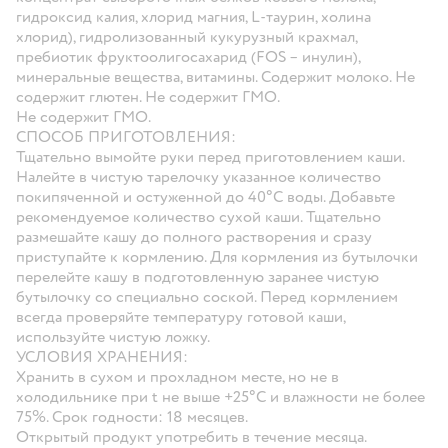
гидроксид калия, хлорид магния, L-таурин, холина
хлорид), гидролизованный кукурузный крахмал,
пребиотик фруктоолигосахарид (FOS – инулин),
минеральные вещества, витамины. Содержит молоко. Не
содержит глютен. Не содержит ГМО.
Не содержит ГМО.
СПОСОБ ПРИГОТОВЛЕНИЯ:
Тщательно вымойте руки перед приготовлением каши.
Налейте в чистую тарелочку указанное количество
покипяченной и остуженной до 40°С воды. Добавьте
рекомендуемое количество сухой каши. Тщательно
размешайте кашу до полного растворения и сразу
приступайте к кормлению. Для кормления из бутылочки
перелейте кашу в подготовленную заранее чистую
бутылочку со специально соской. Перед кормлением
всегда проверяйте температуру готовой каши,
используйте чистую ложку.
УСЛОВИЯ ХРАНЕНИЯ:
Хранить в сухом и прохладном месте, но не в
холодильнике при t не выше +25°С и влажности не более
75%. Срок годности: 18 месяцев.
Открытый продукт употребить в течение месяца.