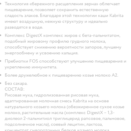
Технология «бережного расщепления зерна» облегчает
пищеварение, позволяет сохранить естественную
сладость злаков. Благодаря этой технологии каши Kabrita
имеют воздушную, нежную структуру и идеально
разводятся в воде.
Комплекс DigestX комплекс жиров с бета-пальмитатом,
подобный жировому профилю грудного молока,
способствует снижению вероятности запоров, лучшему
энергообмену и усвоению кальция.
Пребиотки FOS способствуют улучшению пищеварения и
укреплению иммунитета.
Более дружелюбное к пищеварению козье молоко А2.
Без сахара.
СОСТАВ:
Рисовая мука, гидролизованная рисовая мука,
адаптированная молочная смесь Kabrita на основе
натурального козьего молока (обезжиренное сухое козье
молоко, растительные масла (комплекс DigestX – 1,3-
диолеол 2-пальмитиол триглицерид рапсовое, пальмовое,
подсолнечное масла), соевый лецитин, лактоза,
концентрат сывороточных белков козьего молока,