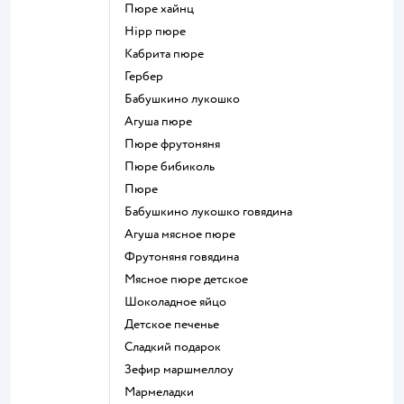
пюре хайнц
hipp пюре
кабрита пюре
гербер
бабушкино лукошко
агуша пюре
пюре фрутоняня
пюре бибиколь
пюре
бабушкино лукошко говядина
агуша мясное пюре
фрутоняня говядина
мясное пюре детское
шоколадное яйцо
детское печенье
сладкий подарок
зефир маршмеллоу
мармеладки