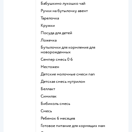
бабушкино лукошко чай
ручки на бутылочку авент
тарелочка
кружки
посуда для детей
ложечка
бутылочки для кормления для
новорожденных
семпер смесь 0 6
нестожен
Детские молочные смеси nan
детская смесь нутрилон
беллакт
симилак
бибиколь смесь
смесь
ребенок 6 месяцев
готовое питание для кормящих мам