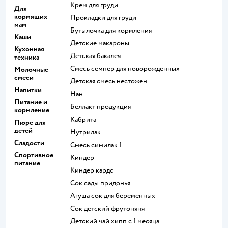
крем для груди
Для
кормящих
прокладки для груди
мам
бутылочка для кормления
Каши
детские макароны
Кухонная
детская бакалея
техника
смесь семпер для новорожденных
Молочные
смеси
детская смесь нестожен
Напитки
нан
Питание и
беллакт продукция
кормление
кабрита
Пюре для
детей
нутрилак
Сладости
смесь симилак 1
Спортивное
киндер
питание
киндер кардс
сок сады придонья
агуша сок для беременных
сок детский фрутоняня
детский чай хипп с 1 месяца