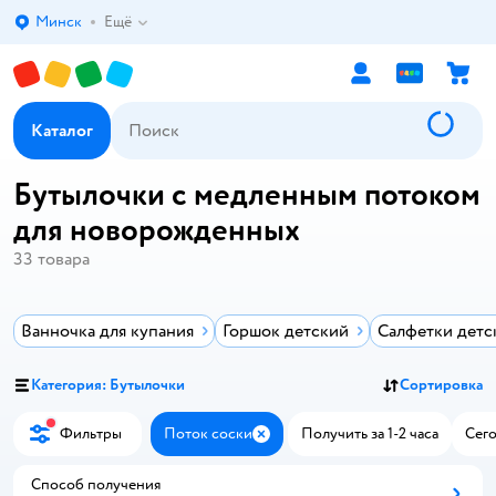
Минск
Ещё
Выбор адреса доставки.
Каталог
Бутылочки с медленным потоком
для новорожденных
33
товара
Ванночка для купания
Горшок детский
Салфетки детс
Категория: Бутылочки
Сортировка
Фильтры
Поток соски
Получить за 1-2 часа
Сего
Закрыть
Способ получения