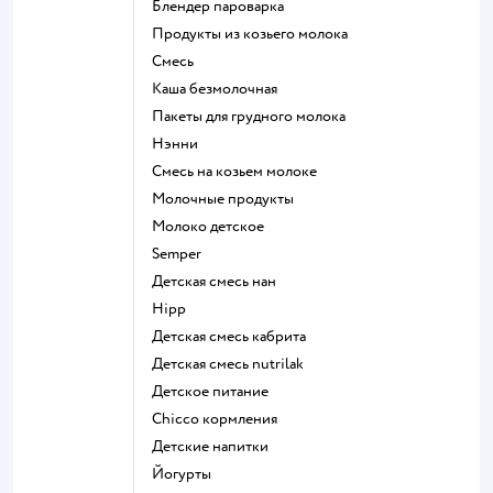
блендер пароварка
продукты из козьего молока
смесь
каша безмолочная
пакеты для грудного молока
нэнни
смесь на козьем молоке
молочные продукты
молоко детское
semper
детская смесь нан
hipp
детская смесь кабрита
детская смесь nutrilak
детское питание
chicco кормления
детские напитки
йогурты