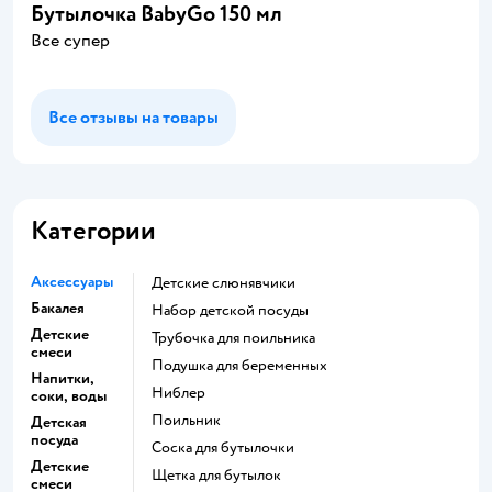
Бутылочка BabyGo 150 мл
Все супер
Все отзывы на товары
Категории
Аксессуары
Детские слюнявчики
Бакалея
набор детской посуды
Детские
трубочка для поильника
смеси
подушка для беременных
Напитки,
ниблер
соки, воды
поильник
Детская
посуда
соска для бутылочки
Детские
щетка для бутылок
смеси