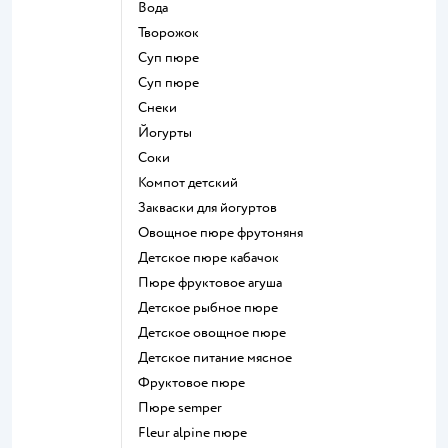
Вода
творожок
суп пюре
суп пюре
Снеки
йогурты
Соки
компот детский
Закваски для йогуртов
овощное пюре фрутоняня
детское пюре кабачок
пюре фруктовое агуша
детское рыбное пюре
детское овощное пюре
детское питание мясное
фруктовое пюре
пюре semper
fleur alpine пюре