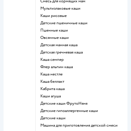
смесь для кормящих мам
Мультизлаковые каши
Каши рисовые
Детские пшеничные каши
Пшенные каши
овсянные каши
детская манная каша
детская гречневая каша
каша семпер
флер альпин каша
каша нестле
каша беллакт
кабрита каша
каши агуша
Детские каши ФрутоНяня
Детские гипоаллергенные каши
детские каши
машина для приготовления детской смеси