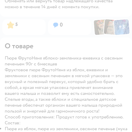
Обменять или вернуть товар надлежащего качества
можно в течение 14 дней с момента покупки.
Фото по
Фото пользовател
Фото пользо
Рейтинг:
Вопросов:
5
0
+
3
Открыть га
О товаре
Пюре ФрутоНяня яблоко-земляника-ежевика с овсяным
печеньем 90г с 6месяцев
Фруктовое пюре ФрутоНяня из яблок, ежевики и
земляники с овсяным печеньем в мягкой упаковке — это
вкусный и полезный перекус, который удобно брать с
собой, а яркая мягкая упаковка привлечет внимание
вашего малыша и позволит ему есть самостоятельно.
Спелые ягоды, а также яблоки и специальное детское
печенье обеспечат организм вашего малыша природной
пользой и энергией для гармоничного роста!
Способ приготовления:
Продукт готов к употреблению.
Состав:
Пюре из яблок, пюре из земляники, овсяное печенье (мука