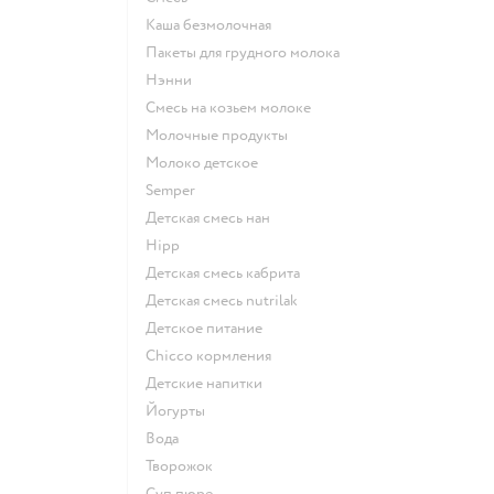
каша безмолочная
пакеты для грудного молока
нэнни
смесь на козьем молоке
молочные продукты
молоко детское
semper
детская смесь нан
hipp
детская смесь кабрита
детская смесь nutrilak
детское питание
chicco кормления
детские напитки
йогурты
Вода
творожок
суп пюре