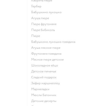
кабрита пюре
гербер
бабушкино лукошко
агуша пюре
пюре фрутоняня
пюре бибиколь
пюре
бабушкино лукошко говядина
агуша мясное пюре
фрутоняня говядина
мясное пюре детское
шоколадное яйцо
детское печенье
сладкий подарок
зефир маршмеллоу
мармеладки
мюсли батончик
детские десерты