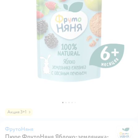
Акция 3+1
ФрутоНяня
Пюре ФрутоНяня Яблоко-земляника-
Ф