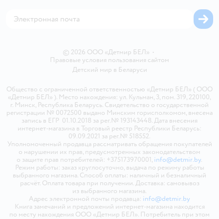
Магазины сети
Карта сайта
© 2026 ООО «Детмир БЕЛ»
•
Правовые условия пользования сайтом
Детский мир в
Беларуси
Общество с ограниченной ответственностью «Детмир БЕЛ» ( ООО
«Детмир БЕЛ» ). Место нахождения: ул. Кульман, 3, пом. 319, 220100,
г. Минск, Республика Беларусь. Свидетельство о государственной
регистрации № 0072500 выдано Минским горисполкомом, внесена
запись в ЕГР 01.10.2018 за рег.№ 193143448. Дата внесения
интернет-магазина в Торговый реестр Республики Беларусь:
09.09.2021 за рег.№ 518552.
Уполномоченный продавца рассматривать обращения покупателей
о нарушении их прав, предусмотренных законодательством
о защите прав потребителей: +375173970001,
info@detmir.by
.
Режим работы: заказ круглосуточно, выдача по режиму работы
выбранного магазина. Способ оплаты: наличный и безналичный
расчёт. Оплата товара при получении. Доставка: самовывоз
из выбранного магазина.
Адрес электронной почты продавца:
info@detmir.by
Книга замечаний и предложений интернет-магазина находится
по месту нахождения ООО «Детмир БЕЛ». Потребитель при этом