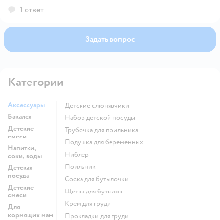
1 ответ
Задать вопрос
Категории
Аксессуары
Детские слюнявчики
Бакалея
набор детской посуды
Детские
трубочка для поильника
смеси
подушка для беременных
Напитки,
ниблер
соки, воды
поильник
Детская
посуда
соска для бутылочки
Детские
щетка для бутылок
смеси
крем для груди
Для
кормящих мам
прокладки для груди