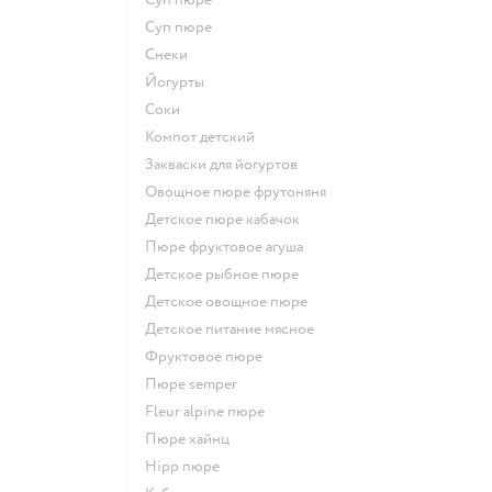
суп пюре
Снеки
йогурты
Соки
компот детский
Закваски для йогуртов
овощное пюре фрутоняня
детское пюре кабачок
пюре фруктовое агуша
детское рыбное пюре
детское овощное пюре
детское питание мясное
фруктовое пюре
пюре semper
fleur alpine пюре
пюре хайнц
hipp пюре