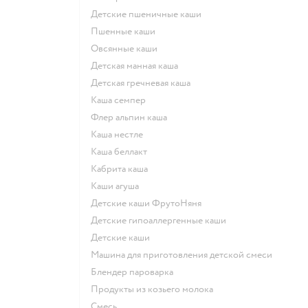
Детские пшеничные каши
Пшенные каши
овсянные каши
детская манная каша
детская гречневая каша
каша семпер
флер альпин каша
каша нестле
каша беллакт
кабрита каша
каши агуша
Детские каши ФрутоНяня
Детские гипоаллергенные каши
детские каши
машина для приготовления детской смеси
блендер пароварка
продукты из козьего молока
смесь