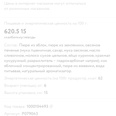
Цены в интернет-магазине могут отличаться
от розничных магазинов.
Пищевая и энергетическая ценность на 100 г:
62
0.5
15
ккал
белки
углеводы
Состав:
Пюре из яблок, пюре из земляники, овсяное
печенье (мука пшеничная, сахар, мука овсяная, масло
сливочное, молоко сухое цельное, яйцо куриное, крахмал
кукурузный, разрыхлитель – гидрокарбонат натрия), сок
яблочный концентрированный, пюре из ежевики, вода
питьевая, натуральный ароматизатор.
Энергетическая ценность (на 100г продукта), ккал:
62
Возраст (месяцы), от:
6
Высота упаковки, см:
15
Код товара:
1000104493
Скопировать код товара
Артикул:
P079043