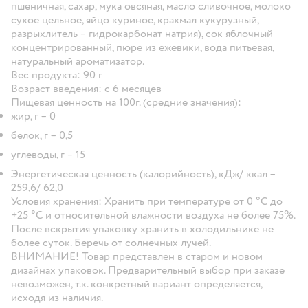
пшеничная, сахар, мука овсяная, масло сливочное, молоко
сухое цельное, яйцо куриное, крахмал кукурузный,
разрыхлитель – гидрокарбонат натрия), сок яблочный
концентрированный, пюре из ежевики, вода питьевая,
натуральный ароматизатор.
Вес продукта:
90 г
Возраст введения:
с 6 месяцев
Пищевая ценность на 100г. (средние значения):
жир, г – 0
белок, г – 0,5
углеводы, г – 15
Энергетическая ценность (калорийность), кДж/ ккал –
259,6/ 62,0
Условия хранения:
Хранить при температуре от 0 °С до
+25 °С и относительной влажности воздуха не более 75%.
После вскрытия упаковку хранить в холодильнике не
более суток. Беречь от солнечных лучей.
ВНИМАНИЕ! Товар представлен в старом и новом
дизайнах упаковок. Предварительный выбор при заказе
невозможен, т.к. конкретный вариант определяется,
исходя из наличия.