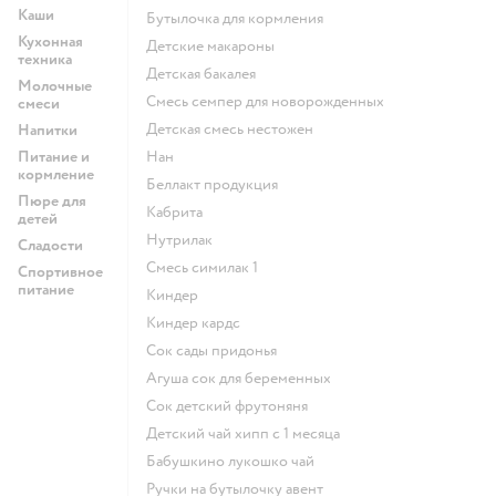
Каши
бутылочка для кормления
Кухонная
детские макароны
техника
детская бакалея
Молочные
смесь семпер для новорожденных
смеси
детская смесь нестожен
Напитки
Питание и
нан
кормление
беллакт продукция
Пюре для
кабрита
детей
нутрилак
Сладости
смесь симилак 1
Спортивное
питание
киндер
киндер кардс
сок сады придонья
агуша сок для беременных
сок детский фрутоняня
детский чай хипп с 1 месяца
бабушкино лукошко чай
ручки на бутылочку авент