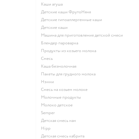
каши агуша
Детские каши ФрутоНяня
Детские гипоаллергенные каши
детские каши
машина для приготовления детской смеси
блендер пароварка
продукты из козьего молока
смесь
каша безмолочная
пакеты для грудного молока
нэнни
смесь на козьем молоке
молочные продукты
молоко детское
semper
детская смесь нан
hipp
детская смесь кабрита