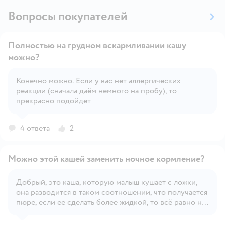
Вопросы покупателей
Полностью на грудном вскармливании кашу
можно?
Конечно можно. Если у вас нет аллергических
Открыть вопрос
реакции (сначала даём немного на пробу), то
прекрасно подойдет
4 ответа
2
Можно этой кашей заменить ночное кормление?
Добрый, это каша, которую малыш кушает с ложки,
она разводится в таком соотношении, что получается
Открыть вопрос
пюре, если ее сделать более жидкой, то всё равно не
уверена, что она через соску пройдет и будет ли это
полезно для ребенка.Я бы так не делала однозначно.