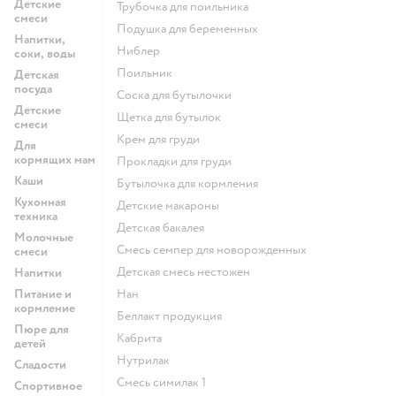
Детские
трубочка для поильника
смеси
подушка для беременных
Напитки,
ниблер
соки, воды
поильник
Детская
посуда
соска для бутылочки
Детские
щетка для бутылок
смеси
крем для груди
Для
кормящих мам
прокладки для груди
Каши
бутылочка для кормления
Кухонная
детские макароны
техника
детская бакалея
Молочные
смесь семпер для новорожденных
смеси
детская смесь нестожен
Напитки
Питание и
нан
кормление
беллакт продукция
Пюре для
кабрита
детей
нутрилак
Сладости
смесь симилак 1
Спортивное