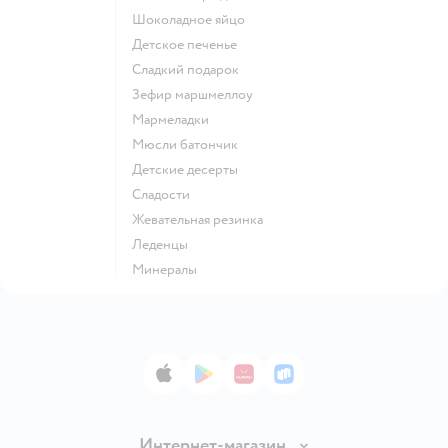
шоколадное яйцо
детское печенье
сладкий подарок
зефир маршмеллоу
мармеладки
мюсли батончик
детские десерты
сладости
жевательная резинка
леденцы
Минералы
App Store
Google Play
AppGallery
RuStore
Интернет-магазин