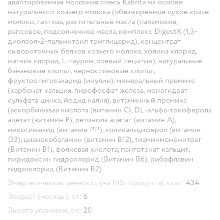
адаптированная молочная смесь Kabrita на основе
натурального козьего молока (обезжиренное сухое козье
молоко, лактоза, растительные масла (пальмовое,
рапсовое, подсолнечное масла, комплекс DigestX (1,3-
диолеол-2-пальмитоил триглицерид), концентрат
сывороточных белков козьего молока, холина хлорид,
магния хлорид, L-таурин, соевый лецитин), натуральные
банановые хлопья, черносливовые хлопья,
фруктоолигосахарид (инулин), минеральный премикс
(карбонат кальция, пирофосфат железа, моногидрат
сульфата цинка, йодид калия), витаминный премикс
(аскорбиновая кислота (витамин С), DL-альфа-токоферола
ацетат (витамин E), ретинола ацетат (витамин A),
никотинамид (витамин PP), холикальциферол (витамин
D3), цианокобаламин (витамин В12), тиаминмононитрат
(Витамин B1), фолиевая кислота, пантотенат кальция,
пиридоксин гидрохлорид (Витамин B6), рибофлавин
гидрохлорид (Витамин В2)
Энергетическая ценность (на 100г продукта), ккал:
434
Возраст (месяцы), от:
6
Высота упаковки, см:
20