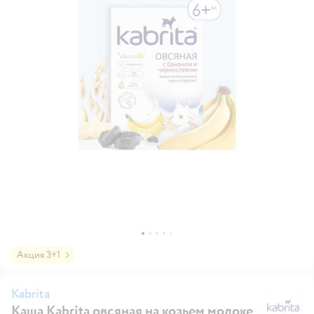
Акция 3+1
Kabrita
Каша Kabrita овсяная на козьем молоке
Ka