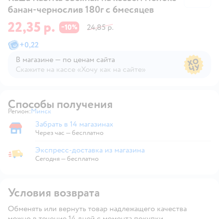
банан-чернослив 180г с 6месяцев
22,35 р.
10
24,85 р.
−
%
+
0,22
В магазине — по ценам сайта
Скажите на кассе «Хочу как на сайте»
В магазине — по ценам сайта
Способы получения
Регион:
Минск
Выбор адреса доставки.
Забрать в 14 магазинах
Забрать в магазине
Через час — бесплатно
Экспресс-доставка из магазина
Экспресс-доставка из магазина
Сегодня
—
бесплатно
Условия возврата
Обменять или вернуть товар надлежащего качества
можно в течение 14 дней с момента покупки.