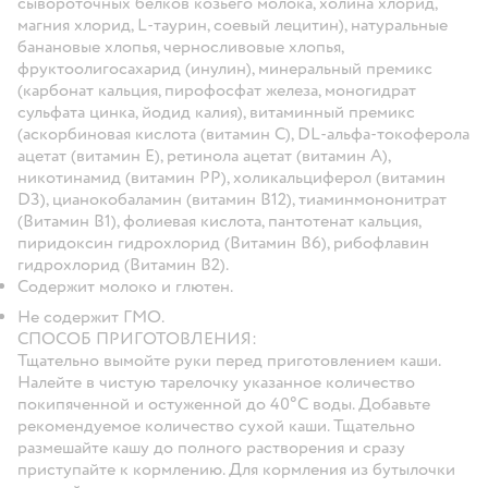
сывороточных белков козьего молока, холина хлорид,
магния хлорид, L-таурин, соевый лецитин), натуральные
банановые хлопья, черносливовые хлопья,
фруктоолигосахарид (инулин), минеральный премикс
(карбонат кальция, пирофосфат железа, моногидрат
сульфата цинка, йодид калия), витаминный премикс
(аскорбиновая кислота (витамин С), DL-альфа-токоферола
ацетат (витамин E), ретинола ацетат (витамин A),
никотинамид (витамин PP), холикальциферол (витамин
D3), цианокобаламин (витамин В12), тиаминмононитрат
(Витамин B1), фолиевая кислота, пантотенат кальция,
пиридоксин гидрохлорид (Витамин B6), рибофлавин
гидрохлорид (Витамин В2).
Содержит молоко и глютен.
Не содержит ГМО.
СПОСОБ ПРИГОТОВЛЕНИЯ:
Тщательно вымойте руки перед приготовлением каши.
Налейте в чистую тарелочку указанное количество
покипяченной и остуженной до 40°С воды. Добавьте
рекомендуемое количество сухой каши. Тщательно
размешайте кашу до полного растворения и сразу
приступайте к кормлению. Для кормления из бутылочки