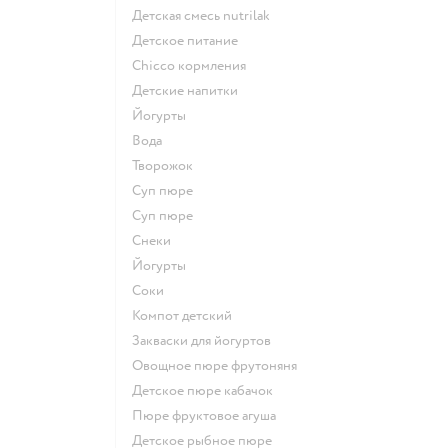
детская смесь nutrilak
детское питание
chicco кормления
детские напитки
йогурты
Вода
творожок
суп пюре
суп пюре
Снеки
йогурты
Соки
компот детский
Закваски для йогуртов
овощное пюре фрутоняня
детское пюре кабачок
пюре фруктовое агуша
детское рыбное пюре