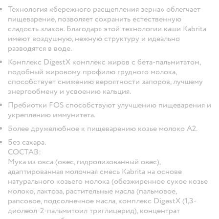
Технология «бережного расщепления зерна» облегчает
пищеварение, позволяет сохранить естественную
сладость злаков. Благодаря этой технологии каши Kabrita
имеют воздушную, нежную структуру и идеально
разводятся в воде.
Комплекс DigestX комплекс жиров с бета-пальмитатом,
подобный жировому профилю грудного молока,
способствует снижению вероятности запоров, лучшему
энергообмену и усвоению кальция.
Пребиотки FOS способствуют улучшению пищеварения и
укреплению иммунитета.
Более дружелюбное к пищеварению козье молоко А2.
Без сахара.
СОСТАВ:
Мука из овса (овес, гидролизованный овес),
адаптированная молочная смесь Kabrita на основе
натурального козьего молока (обезжиренное сухое козье
молоко, лактоза, растительные масла (пальмовое,
рапсовое, подсолнечное масла, комплекс DigestX (1,3-
диолеол-2-пальмитоил триглицерид), концентрат