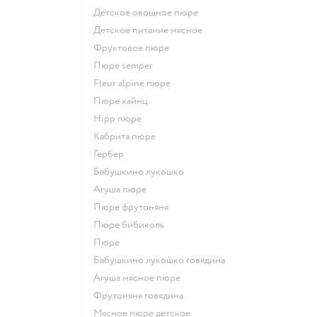
детское овощное пюре
детское питание мясное
фруктовое пюре
пюре semper
fleur alpine пюре
пюре хайнц
hipp пюре
кабрита пюре
гербер
бабушкино лукошко
агуша пюре
пюре фрутоняня
пюре бибиколь
пюре
бабушкино лукошко говядина
агуша мясное пюре
фрутоняня говядина
мясное пюре детское