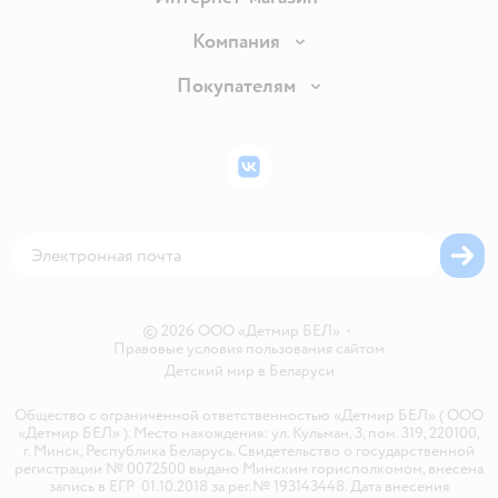
Доставка и оплата
Компания
Обмен и возврат товара
Вакансии
Покупателям
Правила продажи
Подарочные карты
Политика конфиденциальности
Бонусные карты
Политика использования файлов cookie
ВКонтакте
Блог
Обратная связь
Магазины сети
Карта сайта
© 2026 ООО «Детмир БЕЛ»
•
Правовые условия пользования сайтом
Детский мир в
Беларуси
Общество с ограниченной ответственностью «Детмир БЕЛ» ( ООО
«Детмир БЕЛ» ). Место нахождения: ул. Кульман, 3, пом. 319, 220100,
г. Минск, Республика Беларусь. Свидетельство о государственной
регистрации № 0072500 выдано Минским горисполкомом, внесена
запись в ЕГР 01.10.2018 за рег.№ 193143448. Дата внесения