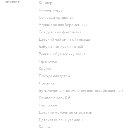
питание
киндер
киндер кардс
сок сады придонья
агуша сок для беременных
сок детский фрутоняня
детский чай хипп с 1 месяца
бабушкино лукошко чай
ручки на бутылочку авент
тарелочка
кружки
посуда для детей
ложечка
бутылочки для кормления для новорожденных
семпер смесь 0 6
нестожен
Детские молочные смеси nan
детская смесь нутрилон
беллакт