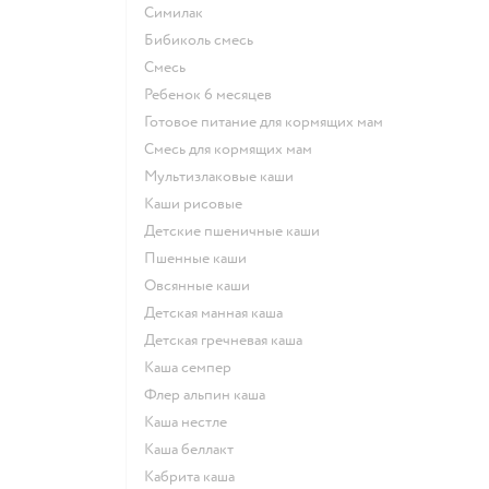
симилак
бибиколь смесь
смесь
ребенок 6 месяцев
готовое питание для кормящих мам
смесь для кормящих мам
Мультизлаковые каши
Каши рисовые
Детские пшеничные каши
Пшенные каши
овсянные каши
детская манная каша
детская гречневая каша
каша семпер
флер альпин каша
каша нестле
каша беллакт
кабрита каша