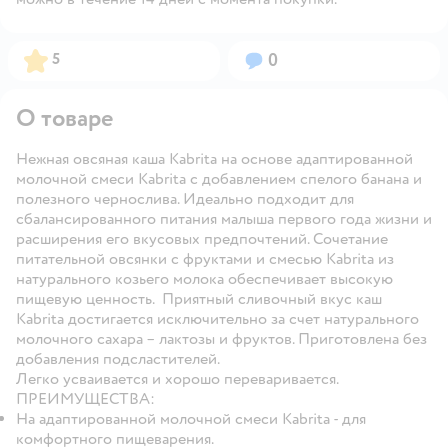
Рейтинг:
Вопросов:
5
0
О товаре
Нежная овсяная каша Kabrita на основе адаптированной
молочной смеси Kabrita с добавлением спелого банана и
полезного чернослива. Идеально подходит для
сбалансированного питания малыша первого года жизни и
расширения его вкусовых предпочтений. Сочетание
питательной овсянки с фруктами и смесью Kabrita из
натурального козьего молока обеспечивает высокую
пищевую ценность. Приятный сливочный вкус каш
Kabrita достигается исключительно за счет натурального
молочного сахара – лактозы и фруктов. Приготовлена без
добавления подсластителей.
Легко усваивается и хорошо переваривается.
ПРЕИМУЩЕСТВА:
На адаптированной молочной смеси Kabrita - для
комфортного пищеварения.