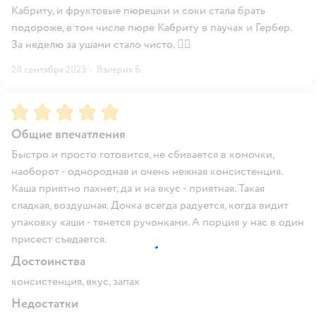
Кабриту, и фруктовые пюрешки и соки стала брать
подороже, в том числе пюре Кабриту в паучах и Гербер.
За неделю за ушами стало чисто. 🤷‍♀️
28 сентября 2023
·
Валерия Б.
Рейтинг:
5
Общие впечатления
Быстро и просто готовится, не сбивается в комочки,
наоборот - однородная и очень нежная консистенция.
Каша приятно пахнет, да и на вкус - приятная. Такая
сладкая, воздушная. Дочка всегда радуется, когда видит
упаковку каши - тянется ручонками. А порция у нас в один
присест съедается.
Достоинства
консистенция, вкус, запах
Недостатки